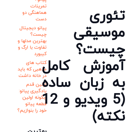
تمرینات
تئوری
هماهنگی دو
دست
موسیقی
پیانو دیجیتال
چیست؟
بهترین مدلها و
چیست؟
تفاوت با ارگ و
کیبورد
آموزش کامل
کتاب های
مذهبی که باید
در خانه داشت
به زبان ساده
اولین قدم
یادگیری پیانو:
(5 ویدیو و 12
چگونه اولین
قطعه پیانو
نکته)
خود را بنوازیم؟
بهترین