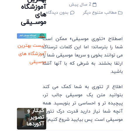
2 سال پیش
آموزشگاه
مطالب متنوع دیگر
بدون دیدگاه
های
موســیقی
اصطلاح «تئوری موسیقی» ممکن است
لیست بهترین
شما را بترساند؛ اما این کلمات ترسناک
آموزشگاه های
می توانند بخوبی و سریعا موسیقی شما را
موسیقی
ارتقا بخشند. به شرطی که با آنها آشنا
آموزش
تصویری گیتار
باشید.
آکورد
گیری
اطلاع از تئوری به شما کمک می کند
سایت آموزش
گیتار:
آهنگسازی و
بتوانید متن یک موسیقی جالب تر،
تنظیم
جدول
آکورد
پیچیده تر و احساسی تر بنویسید. همه
آکورد های
آهنگ
گیتار و
آنچه شما نیاز دارید قدرت درک تئوری
های
تصویر
موسیقی است. پس بیایید شروع کنیم!
سایت آموزش
معروف
آکوردها
آهنگسازی و
تنظیم
ایرانی و