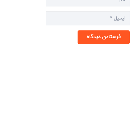
فرستادن دیدگاه
میدان انقلاب، جنب سینما مرکزی، ساختمان
سپاهان، طبقه دوم، واحد 3