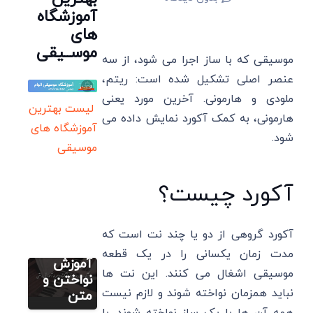
آموزشگاه
های
موســیقی
موسیقی که با ساز اجرا می شود، از سه
عنصر اصلی تشکیل شده است: ریتم،
ملودی و هارمونی. آخرین مورد یعنی
لیست بهترین
هارمونی، به کمک آکورد نمایش داده می
آموزشگاه های
شود.
نت رایگان
فارسی (پیانو
موسیقی
گیتار ویولن
سنتور)
آکورد مرا
آکورد چیست؟
ببوس
(پیانو
آموزش
تصویری گیتار
گیتار)
آکورد گروهی از دو یا چند نت است که
آکورد
همراه
مدت زمان یکسانی را در یک قطعه
گیری
آموزش
موسیقی اشغال می کنند. این نت ها
گیتار:
نواختن و
نباید همزمان نواخته شوند و لازم نیست
جدول
متن
ایروبیک گیتار
آکورد های