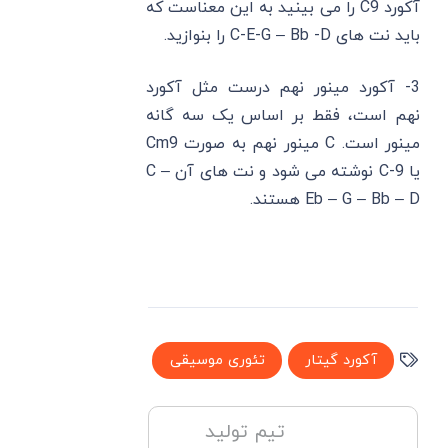
آکورد C9 را می بینید به این معناست که
باید نت های C-E-G – Bb -D را بنوازید.
3- آکورد مینور نهم درست مثل آکورد
نهم است، فقط بر اساس یک سه گانه
مینور است. C مینور نهم به صورت Cm9
یا C-9 نوشته می شود و نت های آن C –
Eb – G – Bb – D هستند.
آکورد گیتار
تئوری موسیقی
تیم تولید