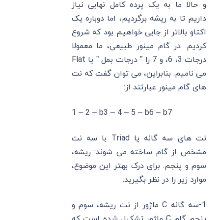
و حالا ما به یک پرده کامل نهایی نیاز
داریم تا به ریشه برگردیم، اما دوباره یک
اکتاو بالاتر از جایی خواهیم بود که شروع
کردیم. در گام مینور طبیعی، ما معمولا
درجات 3، 6، و 7 را ” درجات بمل ” یا Flat
می نامیم. بنابراین، می‌ توان گفت که نت
‌های گام مینور عبارتند از:
1 – 2 – b3 – 4 – 5 – b6 – b7
نت های سه گانه یا Triad با سه نت
مشخص از گام ساخته می شوند: ریشه،
سوم و پنجم. برای درک بهتر این موضوع،
موارد زیر را در نظر بگیرید:
1-سه گانه C ماژور از نت ریشه، سوم و
پنجم گام C ماژور تشکیل شده است که