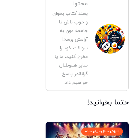
محتوا
بخند کتاب بخوان
و خوب باش تا
جامعه مون به
آرامش برسه!
سوالات خود را
مطرح کنید، ما یا
سایر هموطنان
گرانقدر پاسخ
خواهیم داد.
حتما بخوانید!
آموزش سلفژ به زبان ساده