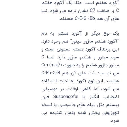
آکورد هفتم است. مثلا یک آکورد هفتم
C با علامت C7 نشان داده می شود. نت
های آن هم C-E-G -Bb هستند.
یک نوع دیگر از آکورد هفتم به نام
“آکورد هفتم ماژور مینور” هم وجود دارد.
این برخلاف آکورد هفتم معمولی است و
سوم مینور و هفتم ماژور دارد. شما C
مینور ماژور هفتم را به صورت Cm (maj7)
می نویسید. نت های آن هم C-Eb-G-B
هستند. این نوع آکورد به ندرت استفاده
می شود، اما گاهی اوقات در موسیقی
اضطراب انگیز یا Suspenseful قرن
بیستم مثل فیلم های جاسوسی یا نسخه
تلویزیونی پخش شده بتمن شنیده می
شود.