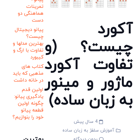
تمرینات
هماهنگی دو
دست
آکورد
پیانو دیجیتال
چیست؟
چیست؟ (و
بهترین مدلها و
تفاوت با ارگ و
کیبورد
تفاوت آکورد
کتاب های
مذهبی که باید
ماژور و مینور
در خانه داشت
اولین قدم
به زبان ساده)
یادگیری پیانو:
چگونه اولین
قطعه پیانو
خود را بنوازیم؟
4 سال پیش
آموزش سلفژ به زبان ساده
بهترین
بدون دیدگاه