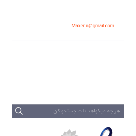
02191098099
0919-121-0008
Maxer.ir@gmail.com
وبلاگ
تبلیغات
تماس