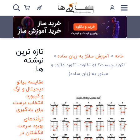
تازه ترین
خانه
>
آموزش سلفژ به زبان ساده
>
نوشته
آکورد چیست؟ (و تفاوت آکورد ماژور و
ها:
مینور به زبان ساده)
مقایسه پیانو
دیجیتال و ارگ
و کیبورد:
انتخاب درست
برای یادگیری
ترفندهای
بهبود سرعت
انگشتان در
پیانو+