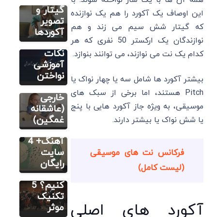
همه آن ها با یک ساز نواخته شوند. با
آکورد
گیتار و
این اوصاف یک آکورد را هم یک نوازنده
سایت آموزش
گیتار منو
تصویر
آهنگسازی و
که گیتار شش سیم می ‌زند و هم
تنظیم
گنجشکای
آکوردها
نوازندگان یک ارکستر 50 نفری که هر
آکورد
خونه+
آهنگ
نکات
کدام یک نت می ‌نوازند، می توانند بنوازد.
های
آموزشی
سایت آموزش
معروف
نواختن
آهنگسازی و
بیشتر آکورد ها شامل سه یا چهار نواک یا
تنظیم
ایرانی و
Pitch هستند، اما برخی از سبک‌ های
4 بهترین
خارجی
موسیقی، به ویژه جاز آکورد هایی با پنج
برنامه
(عاشقانه
تشخیص
غمگین)
یا شش نواک یا بیشتر دارند.
مطالب متنوع
دیگر
گام
چگونه یک
آهنگ+ 4
قطعه
سایت
فرکانس نت های موسیقی
موسیقی
رایگان
(لیست کامل)
را حفظ
کنیم؟ 5
تکنیک
آکورد های اصلی
موثر