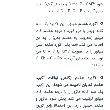
شود :C maj 7 ، CM7 و یا حتیC△7 . نت
های آن هم C – E -G – B هستند.
2- آکورد هفتم مینور.
این آکورد یک سه
گانه جزئی را می گیرد و درجه هفتم گام
مینور (معروف به هفتم بمل) را به آن
اضافه می کند. شما یک آکورد هفتم سی
مینور را به صورت Cm7 یا C – 7 می
نویسید. نت های آن هم C -Eb – G – Bb
هستند.
3- آکورد هفتم (گاهی اوقات آکورد
هفتم نمایان نامیده می شود).
این آکورد
یک سه گانه ماژور را با درجه هفتم گام
مینور ترکیب می کند. یعنی سوم ماژور و
هفتم مینور دارد. این احتمالا رایج‌ ترین