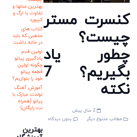
بهترین مدلها و
تفاوت با ارگ و
کنسرت مستر
کیبورد
کتاب های
چیست؟
مذهبی که باید
در خانه داشت
چطور یاد
اولین قدم
یادگیری پیانو:
چگونه اولین
بگیریم؟ 7
قطعه پیانو
خود را بنوازیم؟
نکته
آموزش آهنگ
تولدت مبارک با
پیانو (همراه
نت رایگان)
2 سال پیش
مطالب متنوع دیگر
بدون دیدگاه
بهترین