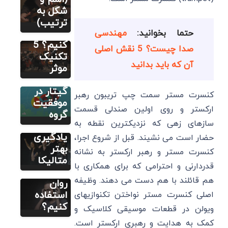
قطعه
شکل به
مطالب متنوع
دیگر
موسیقی
ترتیب)
راهنمای
را حفظ
حتما بخوانید:
مهندسی
راه‌اندازی
کنیم؟ 5
صدا چیست؟ 5 نقش اصلی
گروه
تکنیک
مطالب متنوع
دیگر
آن که باید بدانید
موسیقی و
موثر
چطور
نقش
متالیکا
گیتار در
کنسرت مستر سمت چپ تریبون رهبر
اجرا کنیم؟
موفقیت
مطالب متنوع
ارکستر و روی اولین صندلی قسمت
دیگر
7 ترفند
گروه
سازهای زهی که نزدیکترین نقطه به
چطور از
برای
موسیقی
یادگیری
حضار است می نشیند. قبل از شروع اجرا،
برای
بهتر
کنسرت مستر و رهبر ارکستر به نشانه
تقویت
متالیکا
قدردارنی و احترامی که برای همکاری با
اعصاب و
هم قائلند با هم دست می دهند. وظیفه
روان
استفاده
اصلی کنسرت مستر نواختن تکنوازیهای
کنیم؟
ویولن در قطعات موسیقی کلاسیک و
کمک به هدایت و رهبری ارکستر است.