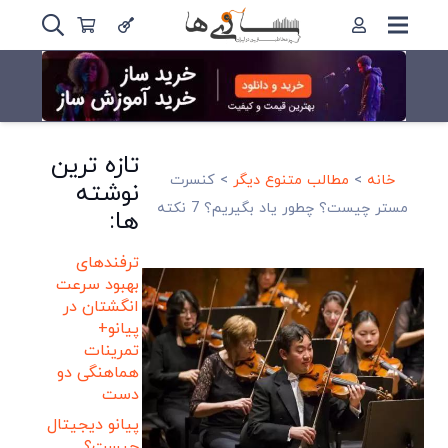
تازه ترین
خانه
>
مطالب متنوع دیگر
>
کنسرت
نوشته
مستر چیست؟ چطور یاد بگیریم؟ 7 نکته
ها:
ترفندهای
بهبود سرعت
انگشتان در
پیانو+
تمرینات
هماهنگی دو
دست
پیانو دیجیتال
چیست؟