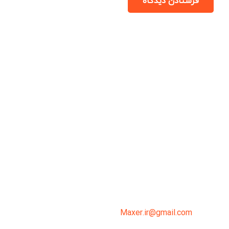
فرستادن دیدگاه
میدان انقلاب، جنب سینما مرکزی، ساختمان
سپاهان، طبقه دوم، واحد 3
02191098099
0919-121-0008
Maxer.ir@gmail.com