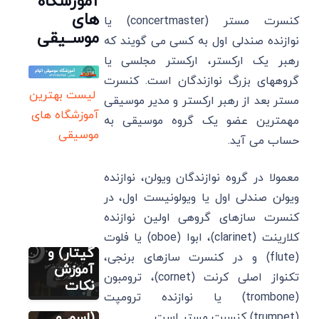
آموزشگاه
های
کنسرت مستر (concertmaster) یا
موســیقی
نوازنده صندلی اول به کسی می گویند که
رهبر یک ارکستر، ارکستر مجلسی یا
گروههای بزرگ نوازندگان است. کنسرت
لیست بهترین
مستر بعد از رهبر ارکستر و مدیر موسیقی
آموزشگاه های
مهمترین عضو یک گروه موسیقی به
نت رایگان
فارسی (پیانو
موسیقی
حساب می آید.
گیتار ویولن
سنتور)
ویولن
معمولا در گروه نوازندگان ویولن، نوازنده
شاید یه
ویولن صندلی اول یا ویولونیست اول، در
روز سرد
کنسرت سازهای گروهی اولین نوازنده
(پیانو
ویولن
کلارینت (clarinet)، ابوا (oboe) یا فلوت
مطالب متنوع
دیگر
گیتار) و
(flute) و در کنسرت سازهای برنجی،
نت های
آموزش
تکنواز اصلی کرنت (cornet)، ترومبون
موسیقی
نکات
مطالب متنوع
دیگر
(trombone) یا نوازنده ترومپت
ایرانی
چگونه یک
(اسم و
(trumpet) کنسرت مستر است.