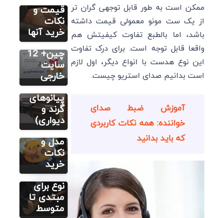
ممکن است به طور قابل توجهی گران تر
مراحل و
قیمت و
مطالب متنوع
دیگر
نکات
نکات
از یک ست مونو معمولی قیمت داشته
مدل های
خرید
خرید آنها
باشد، اما بالطبع تفاوت کیفیتش هم
پیانو
عمده از
واقعا قابل توجه است. برای درک تفاوت
یاماها
چین+ 12
این نوع هدست با انواع دیگر، اول لازم
(معرفی 8
سایت
تا از
خارجی
است بدانیم صدای استریو چیست.
آموزش عود و
بربط
بهترین
راهنمای
پیانوهای
خرید ساز
آموزش ضبط صدای
گرند و
عود بربط:
دیواری)
آموزش آنلاین
خواننده: همه نکات کاربردی
دیوان
3 بهترین
که باید بدانید
راهنمای
مدل و
خرید
نکات
باغلاما: 4
خرید
بهترین
نوع برای
مبتدی تا
متوسط