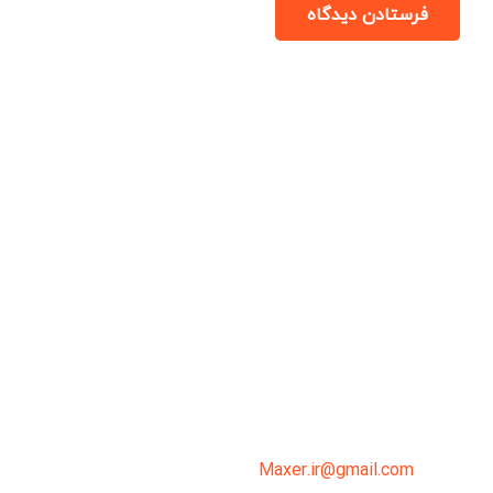
فرستادن دیدگاه
میدان انقلاب، جنب سینما مرکزی، ساختمان
سپاهان، طبقه دوم، واحد 3
02191098099
0919-121-0008
Maxer.ir@gmail.com