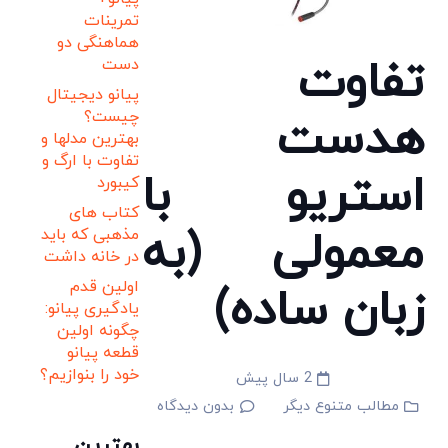
تمرینات
هماهنگی دو
تفاوت
دست
پیانو دیجیتال
چیست؟
هدست
بهترین مدلها و
تفاوت با ارگ و
استریو با
کیبورد
کتاب های
معمولی (به
مذهبی که باید
در خانه داشت
اولین قدم
زبان ساده)
یادگیری پیانو:
چگونه اولین
قطعه پیانو
خود را بنوازیم؟
2 سال پیش
مطالب متنوع دیگر
بدون دیدگاه
بهترین