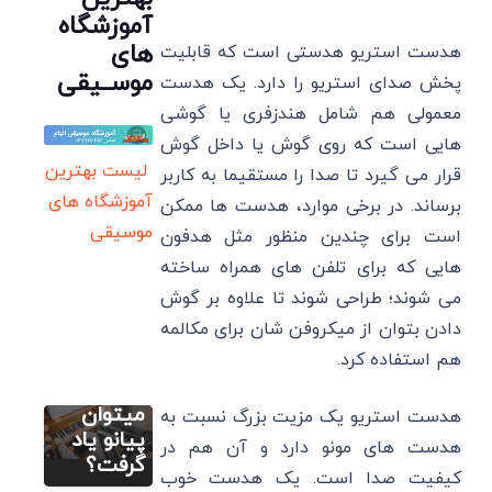
آموزشگاه
های
هدست استریو هدستی است که قابلیت
موســیقی
پخش صدای استریو را دارد. یک هدست
معمولی هم شامل هندزفری یا گوشی
هایی است که روی گوش یا داخل گوش
لیست بهترین
قرار می گیرد تا صدا را مستقیما به کاربر
آموزشگاه های
برساند. در برخی موارد، هدست ‌ها ممکن
موسیقی
است برای چندین منظور مثل هدفون
مطالب
هایی که برای تلفن های همراه ساخته
آموزشی ارگ یا
کیبورد
می شوند؛ طراحی شوند تا علاوه بر گوش
ارگ بهتر
دادن بتوان از میکروفن شان برای مکالمه
است یا
هم استفاده کرد.
پیانو؟ آیا
مطالب
با ارگ
آموزشی
سنتور
میتوان
هدست استریو یک مزیت بزرگ نسبت به
6 بهترین
پیانو یاد
هدست ‌های مونو دارد و آن هم در
میز
گرفت؟
مطالب متنوع
کیفیت صدا است. یک هدست خوب
دیگر
سنتور+