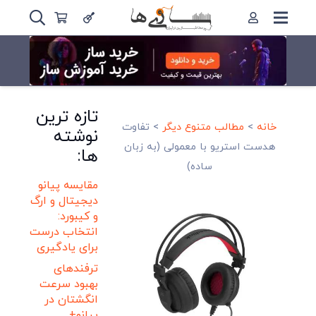
تازه ترین
خانه
>
مطالب متنوع دیگر
>
تفاوت
نوشته
هدست استریو با معمولی (به زبان
ها:
ساده)
مقایسه پیانو
دیجیتال و ارگ
و کیبورد:
انتخاب درست
برای یادگیری
ترفندهای
بهبود سرعت
انگشتان در
پیانو+