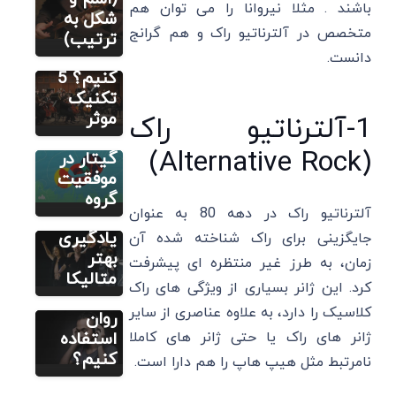
باشند . مثلا نیروانا را می توان هم
قطعه
شکل به
مطالب متنوع
دیگر
متخصص در آلترناتیو راک و هم گرانج
موسیقی
ترتیب)
راهنمای
را حفظ
دانست.
راه‌اندازی
کنیم؟ 5
گروه
تکنیک
مطالب متنوع
دیگر
موسیقی و
موثر
1-آلترناتیو راک
چطور
نقش
(Alternative Rock)
متالیکا
گیتار در
اجرا کنیم؟
موفقیت
مطالب متنوع
دیگر
7 ترفند
گروه
آلترناتیو راک در دهه 80 به عنوان
چطور از
برای
موسیقی
یادگیری
جایگزینی برای راک شناخته شده آن
برای
بهتر
زمان، به طرز غیر منتظره ای پیشرفت
تقویت
متالیکا
کرد. این ژانر بسیاری از ویژگی های راک
اعصاب و
کلاسیک را دارد، به علاوه عناصری از سایر
روان
ژانر های راک یا حتی ژانر های کاملا
استفاده
کنیم؟
نامرتبط مثل هیپ هاپ را هم دارا است.