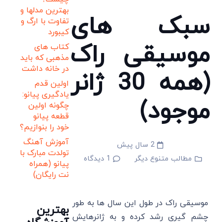
بهترین مدلها و
سبک های
تفاوت با ارگ و
کیبورد
موسیقی راک
کتاب های
مذهبی که باید
در خانه داشت
(همه 30 ژانر
اولین قدم
یادگیری پیانو:
موجود)
چگونه اولین
قطعه پیانو
خود را بنوازیم؟
آموزش آهنگ
2 سال پیش
تولدت مبارک با
مطالب متنوع دیگر
1
دیدگاه
پیانو (همراه
نت رایگان)
موسیقی راک در طول این سال ها به طور
بهترین
چشم گیری رشد کرده و به ژانرهایش