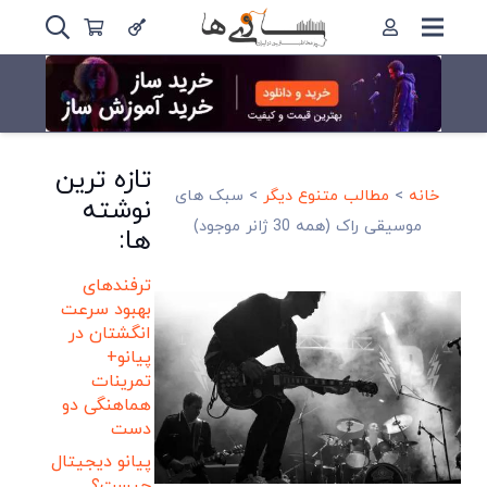
تازه ترین
خانه
>
مطالب متنوع دیگر
>
سبک های
نوشته
موسیقی راک (همه 30 ژانر موجود)
ها:
ترفندهای
بهبود سرعت
انگشتان در
پیانو+
تمرینات
هماهنگی دو
دست
پیانو دیجیتال
چیست؟