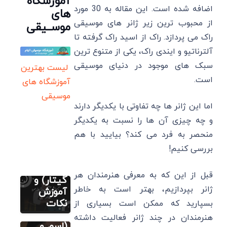
آموزشگاه
اضافه شده است. این مقاله به 30 مورد
های
از محبوب ترین زیر ژانر های موسیقی
موســیقی
راک می پردازد. راک از اسید راک گرفته تا
آلترناتیو و ایندی راک، یکی از متنوع ‌ترین
سبک ‌های موجود در دنیای موسیقی
لیست بهترین
است.
آموزشگاه های
نت رایگان
فارسی (پیانو
موسیقی
گیتار ویولن
اما این ژانر ها چه تفاوتی با یکدیگر دارند
سنتور)
و چه چیزی آن ها را نسبت به یکدیگر
ویولن
شاید یه
منحصر به فرد می کند؟ بیایید با هم
روز سرد
بررسی کنیم!
(پیانو
ویولن
مطالب متنوع
قبل از این که به معرفی هنرمندان هر
دیگر
گیتار) و
ژانر بپردازیم، بهتر است به خاطر
نت های
آموزش
موسیقی
نکات
بسپارید که ممکن است بسیاری از
مطالب متنوع
دیگر
ایرانی
هنرمندان در چند ژانر فعالیت داشته
چگونه یک
(اسم و