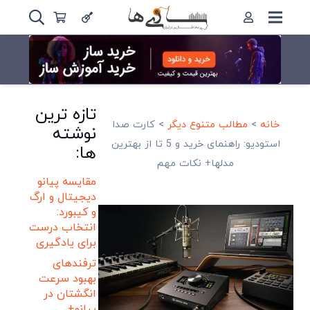
تازه ترین
خانه
>
مطالب متنوع دیگر
>
کارت صدا
نوشته
استودیو: راهنمای خرید و 5 تا از بهترین
ها:
مدلها+ نکات مهم
مقایسه پیانو
دیجیتال و ارگ
و کیبورد:
انتخاب درست
برای یادگیری
ترفندهای
بهبود سرعت
انگشتان در
پیانو+