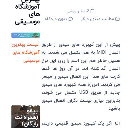
آموزشگاه
2 سال پیش
های
مطالب متنوع دیگر
بدون دیدگاه
موســیقی
پیش از این کیبورد های میدی از طریق
لیست بهترین
اتصال MIDI به هم متصل می‌ شدند، به
آموزشگاه های
همین خاطر هم این اسم را روی این نوع
موسیقی
اتصال گذاشته ‌اند. در آن روز ها فقط
آموزش نت
های پیانو
کارت های صدا این اتصال میدی را میسر
آموزش
می ‌کردند. امروزه همه کیبورد های میدی
سایت آموزش
آهنگ
آهنگسازی و
جدید از طریق USB متصل می ‌شوند،
تنظیم
تولدت
بنابراین نیازی نیست نگران اتصال میدی
آکورد
مبارک با
باشید.
آهنگ
پیانو
های
(همراه نت
مطالب
معروف
رایگان)
اما اگر یک کیبورد میدی قدیمی دارید،
آموزشی ارگ یا
کیبورد