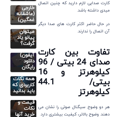
ایرانی و
کارت صدایی لازم دارید که چنین اتصال
سایت آموزش
ارگ بهتر
خارجی
آهنگسازی و
میدی داشته باشد.
تنظیم
است یا
(عاشقانه
4 بهترین
پیانو؟ آیا
غمگین)
در حال حاضر اکثر کارت ‌های صدا دیگر
برنامه
با ارگ
تبدیل
میتوان
آن اتصال را ندارند.
آهنگ به
پیانو یاد
نت
گرفت؟
سایت آموزش
(اندروید و
تفاوت بین کارت
آهنگسازی و
تنظیم
آیفون)
صدای 24 بیتی / 96
رشته
دانلود
آهنگسازی
رایگان
کیلوهرتز و 16
مطالب
در ایران:
آموزشی
سنتور
همه نکات
بیتی/ 44.1
6 بهترین
کاربردی که
کیلوهرتز
میز
باید بدانید
سنتور+
قیمت و
هر دو وضوح سیگنال صوتی را نشان می
نکات
خرید آنها
‌دهند. وضوح بالاتر، کیفیت بیشتری دارد.