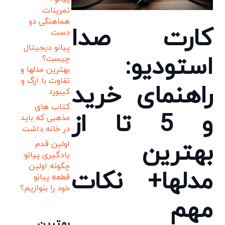
تمرینات
هماهنگی دو
کارت صدا
دست
پیانو دیجیتال
استودیو:
چیست؟
بهترین مدلها و
تفاوت با ارگ و
راهنمای خرید
کیبورد
کتاب های
و 5 تا از
مذهبی که باید
در خانه داشت
بهترین
اولین قدم
یادگیری پیانو:
چگونه اولین
مدلها+ نکات
قطعه پیانو
خود را بنوازیم؟
مهم
بهترین