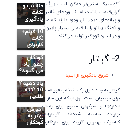
آکوستیک سنتی‌تر ممکن است بزرگ و
آموزش
مناسب و
ساز دهنی
گران‌قیمت باشند، اما کیبوردهای فانتزی
نکات
مطالب متنوع
دیگر
برای
یادگیری
و پیانوهای دیجیتالی وجود دارند که صدا
ارف
کودکان با
و آهنگ پیانو را با قیمتی بسیار پایین‌تر
چیست؟
10 فیلم+
و در اندازه کوچکتر تولید می‌کنند.
متد آن
نکات
چگونه
کاربردی
است و
مطالب متنوع
دیگر
2- گیتار
کودکان
چگونه به
چطور یاد
کودکان
می گیرند؟
شروع یادگیری از اینجا
موسیقی
مطالب متنوع
دیگر
یاد دهیم؟
ساز ارف:
10 نکته
گیتار به چند دلیل یک انتخاب فوق‌العاده
همه نکات
طلایی
برای مبتدیان است. اول اینکه این ساز در
برای
اندازه‌ها و سبکهای متنوع برای راحتی
آموزش
نوازنده ساخته شده‌اند. گیتارهای
بهتر به
کودکان
کلاسیک بهترین گزینه برای تازه‌کارها