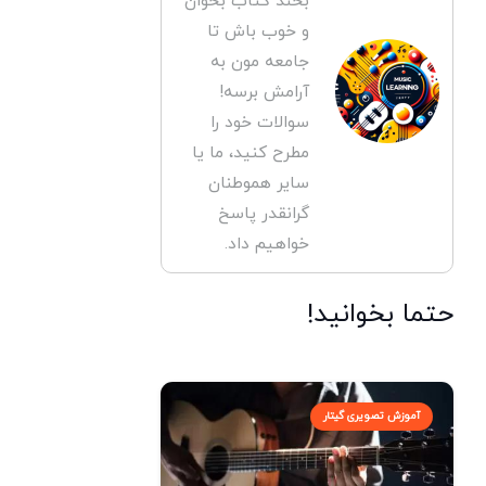
بخند کتاب بخوان
و خوب باش تا
جامعه مون به
آرامش برسه!
سوالات خود را
مطرح کنید، ما یا
سایر هموطنان
گرانقدر پاسخ
خواهیم داد.
حتما بخوانید!
آموزش تصویری گیتار