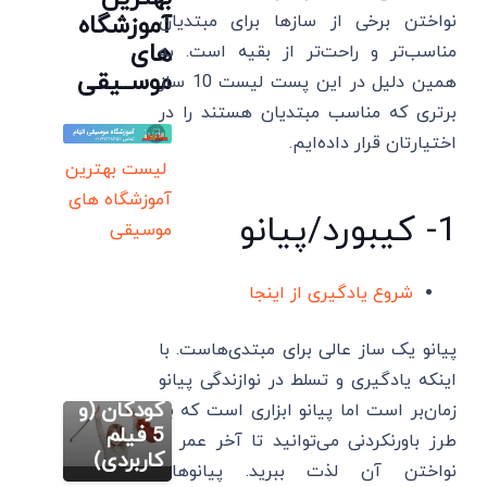
نواختن برخی از سازها برای مبتدیان
آموزشگاه
های
مناسب‌تر و راحت‌تر از بقیه است. به
موســیقی
همین دلیل در این پست لیست 10 ساز
برتری که مناسب مبتدیان هستند را در
اختیارتان قرار داده‌ایم.
لیست بهترین
آموزشگاه های
1- کیبورد/پیانو
موسیقی
آموزش ویولن
مقدماتی (گام
شروع یادگیری از اینجا
به گام)
12 نکته
پیانو یک ساز عالی برای مبتدی‌هاست. با
آموزش
آموزش
تصویری گیتار
اینکه یادگیری و تسلط در نوازندگی پیانو
ویولن برای
آموزش
کودکان (و
زمان‌بر است اما پیانو ابزاری است که به
گیتار برای
5 فیلم
طرز باورنکردنی می‌توانید تا آخر عمر از
کودکان:
کاربردی)
آموزش اصولی
نواختن آن لذت ببرید. پیانوهای
سازدهنی
سایز