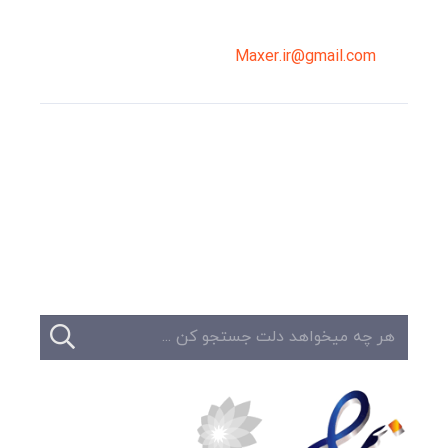
0919-121-0008
Maxer.ir@gmail.com
وبلاگ
تبلیغات
تماس