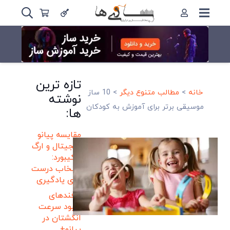
تازه ترین
خانه
>
مطالب متنوع دیگر
>
10 ساز
نوشته
موسیقی برتر برای آموزش به کودکان
ها:
مقایسه پیانو
دیجیتال و ارگ
و کیبورد:
انتخاب درست
برای یادگیری
ترفندهای
بهبود سرعت
انگشتان در
پیانو+