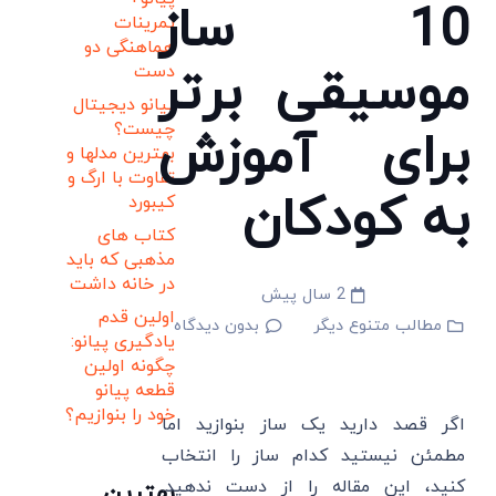
10 ساز
تمرینات
هماهنگی دو
موسیقی برتر
دست
پیانو دیجیتال
چیست؟
برای آموزش
بهترین مدلها و
تفاوت با ارگ و
به کودکان
کیبورد
کتاب های
مذهبی که باید
در خانه داشت
2 سال پیش
اولین قدم
مطالب متنوع دیگر
بدون دیدگاه
یادگیری پیانو:
چگونه اولین
قطعه پیانو
خود را بنوازیم؟
اگر قصد دارید یک ساز بنوازید اما
مطمئن نیستید کدام ساز را انتخاب
کنید، این مقاله را از دست ندهید.
بهترین