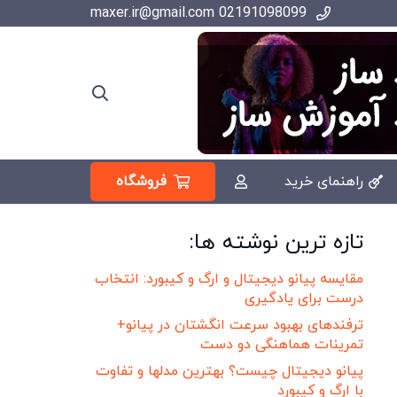
02191098099 maxer.ir@gmail.com
فروشگاه
راهنمای خرید
تازه ترین نوشته ها:
مقایسه پیانو دیجیتال و ارگ و کیبورد: انتخاب
درست برای یادگیری
ترفندهای بهبود سرعت انگشتان در پیانو+
تمرینات هماهنگی دو دست
پیانو دیجیتال چیست؟ بهترین مدلها و تفاوت
با ارگ و کیبورد