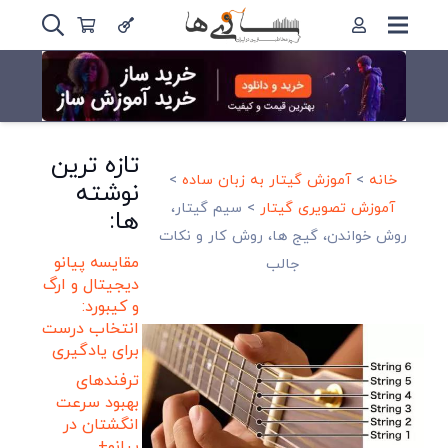
تازه ترین
خانه
>
آموزش گیتار به زبان ساده
>
نوشته
آموزش تصویری گیتار
>
سیم گیتار،
ها:
روش خواندن، گیج ها، روش کار و نکات
مقایسه پیانو
جالب
دیجیتال و ارگ
و کیبورد:
انتخاب درست
برای یادگیری
ترفندهای
بهبود سرعت
انگشتان در
پیانو+