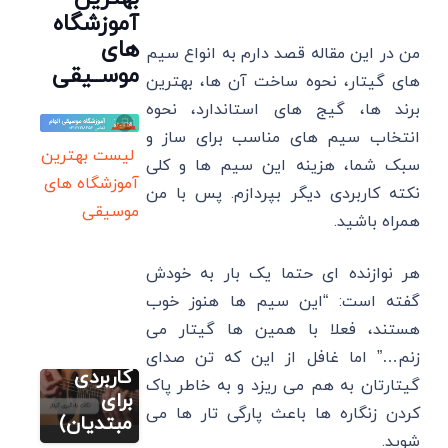
آموزشگاه
های
من در این مقاله قصد دارم به انواع سیم
موســیقی
‌های گیتار، نحوه ساخت آن ها، بهترین
برند ها، گیج ‌های استاندارد، نحوه
انتخاب سیم‌ های مناسب برای ساز و
لیست بهترین
سبک شما، هزینه این سیم ها و کلی
آموزشگاه های
نکته کاربردی دیگر بپردازم. پس با من
موسیقی
همراه باشید.
آموزش
تصویری گیتار
هر نوازنده ای حتما یک بار به خودش
نکات
گفته است: “این سیم ها هنوز خوب
یادگیری
هستند، فعلا با همین ها گیتار می
بهتر گیتار
(21 ترفند
زنم…” اما غافل از این که تن صدای
مطالب متنوع
دیگر
کاربردی
گیتارتان به هم می ریزد و به خاطر پاک
ویولن بهتر
برای
کردن زنگاره ها باعث پارگی تار ها می
است یا
مبتدیان)
آموزش
تصویری گیتار
شوید.
گیتار؟ و