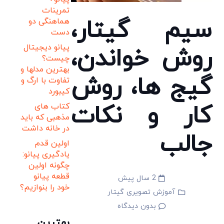
تمرینات
سیم گیتار،
هماهنگی دو
دست
پیانو دیجیتال
روش خواندن،
چیست؟
بهترین مدلها و
گیج ها، روش
تفاوت با ارگ و
کیبورد
کار و نکات
کتاب های
مذهبی که باید
در خانه داشت
جالب
اولین قدم
یادگیری پیانو:
چگونه اولین
قطعه پیانو
2 سال پیش
خود را بنوازیم؟
آموزش تصویری گیتار
بدون دیدگاه
بهترین