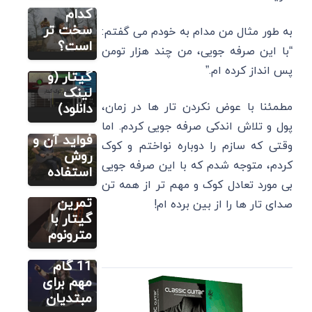
10
کدام
اپلیکیشن
سخت تر
به طور مثال من مدام به خودم می گفتم:
برتر برای
است؟
“با این صرفه جویی، من چند هزار تومن
کوک
پس انداز کرده ام.”
گیتار (و
آموزش
تصویری گیتار
لینک
کاپو گیتار
مطمئنا با عوض نکردن تار ها در زمان،
دانلود)
چیست؟
پول و تلاش اندکی صرفه جویی کردم. اما
آموزش
تصویری گیتار
فواید آن و
وقتی که سازم را دوباره نواختم و کوک
مترونوم
روش
آموزش
کردم، متوجه شدم که با این صرفه جویی
تصویری گیتار
چیست؟
استفاده
چطور
بی مورد تعادل کوک و مهم تر از همه تن
روش
گیتار را
تمرین
صدای تار ها را از بین برده ام!
بصورت
گیتار با
اصولی یاد
مترونوم
بگیریم؟
11 گام
مهم برای
مبتدیان