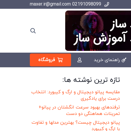
02191098099 maxer.ir@gmail.com
فروشگاه
راهنمای خرید
تازه ترین نوشته ها:
مقایسه پیانو دیجیتال و ارگ و کیبورد: انتخاب
درست برای یادگیری
ترفندهای بهبود سرعت انگشتان در پیانو+
تمرینات هماهنگی دو دست
پیانو دیجیتال چیست؟ بهترین مدلها و تفاوت
با ارگ و کیبورد