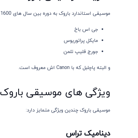
موسیقی استاندارد باروک به دوره بین سال های 1600 تا 1750 میلادی باز می گردد. برخی از آهنگسازان آن عبارتند از:
جی اس باخ
مایکل پراتوریوس
جورج فلیپ تلمن
و البته پاچلبل که با Canon اش معروف است.
ویژگی های موسیقی باروک
موسیقی باروک چندین ویژگی متمایز دارد:
دینامیک تراس