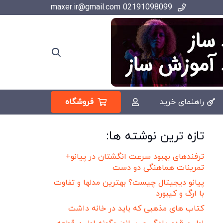
02191098099 maxer.ir@gmail.com
فروشگاه
راهنمای خرید
تازه ترین نوشته ها:
ترفندهای بهبود سرعت انگشتان در پیانو+
تمرینات هماهنگی دو دست
پیانو دیجیتال چیست؟ بهترین مدلها و تفاوت
با ارگ و کیبورد
کتاب های مذهبی که باید در خانه داشت