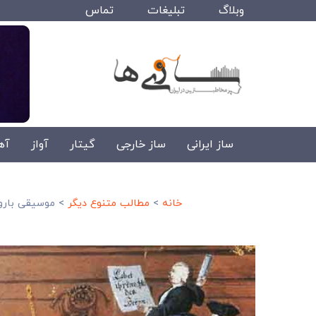
وبلاگ
تبلیغات
تماس
ساز ایرانی
ساز خارجی
گیتار
آواز
آه
خانه
>
مطالب متنوع دیگر
>
موسیقی باروک چیست؟ و