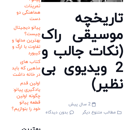
تمرینات
تاریخچه
هماهنگی دو
دست
پیانو دیجیتال
موسیقی راک
چیست؟
بهترین مدلها و
(نکات جالب و
تفاوت با ارگ و
کیبورد
2 ویدیوی بی
کتاب های
مذهبی که باید
در خانه داشت
نظیر)
اولین قدم
یادگیری پیانو:
چگونه اولین
قطعه پیانو
2 سال پیش
خود را بنوازیم؟
مطالب متنوع دیگر
بدون دیدگاه
بهترین