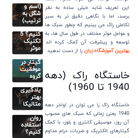
چگونه یک
(اسم و
این تعریف شاید خیلی ساده به نظر
قطعه
شکل به
مطالب متنوع
برسد، اما با نگاهی دقیق تر به سیر
دیگر
موسیقی
ترتیب)
تکاملی راک می بینیم که چطور سبک ها
راهنمای
را حفظ
راه‌اندازی
و عوامل موثر مختلف در طول سال ها، به
کنیم؟ 5
گروه
تکنیک
مطالب متنوع
توسعه و پیشرفت آن کمک کرده اند.
دیگر
موسیقی و
موثر
بهترین آموزشگاه زبان
را از دست ندهید.
چطور
نقش
متالیکا
گیتار در
اجرا کنیم؟
موفقیت
مطالب متنوع
خاستگاه راک (دهه
دیگر
7 ترفند
گروه
چطور از
برای
1940 تا 1960)
موسیقی
یادگیری
برای
بهتر
تقویت
متالیکا
خاستگاه راک را می توان در اواخر دهه
اعصاب و
1940 یعنی زمانی که سبک های محبوب
روان
آن روز، موسیقی کانتری و بلوز، با کمک
استفاده
گیتارهای الکتریک و ضربات درام مداوم
کنیم؟