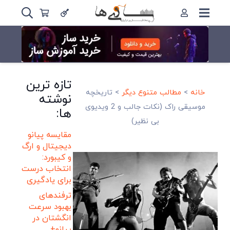
تازه ترین
خانه
>
مطالب متنوع دیگر
>
تاریخچه
نوشته
موسیقی راک (نکات جالب و 2 ویدیوی
ها:
بی نظیر)
مقایسه پیانو
دیجیتال و ارگ
و کیبورد:
انتخاب درست
برای یادگیری
ترفندهای
بهبود سرعت
انگشتان در
پیانو+