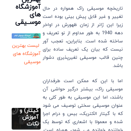
آموزشگاه
تاریخچه موسیقی راک همواره در حال
های
تغییر و غیر قابل پیش بینی بوده است
موســیقی
زیرا این ژانر از زمان ظهورش در اواخر
دهه 1940 به طور مداوم از نو تعریف و
ساخته شده است. بنابراین، تعجب آور
لیست بهترین
نیست که بیان یک تعریف ساده برای
آموزشگاه های
چنین قالب موسیقی تغیرپذیری دشوار
نت رایگان
فارسی (پیانو
موسیقی
گیتار ویولن
باشد.
سنتور)
ویولن
اما با این که ممکن است طرفداران
شاید یه
موسیقی راک، بیشتر درگیر حواشی آن
روز سرد
(پیانو
باشند، اما این موسیقی به طور کلی به
ویولن
مطالب متنوع
عنوان موسیقی سختی توصیف می شود
دیگر
گیتار) و
که با گیتار الکتریک، بیس و درام اجرا
نت های
آموزش
شده و معمولا با اشعاری که توسط یک
موسیقی
نکات
مطالب متنوع
دیگر
ایرانی
خواننده خوانده می شود، همراه است.