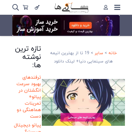
تازه ترین
خانه
>
سایر
>
19 تا از بهترین انیمه
نوشته
های سینمایی دنیا+ لینک دانلود
ها:
ترفندهای
بهبود سرعت
انگشتان در
پیانو+
تمرینات
هماهنگی دو
دست
پیانو دیجیتال
چیست؟