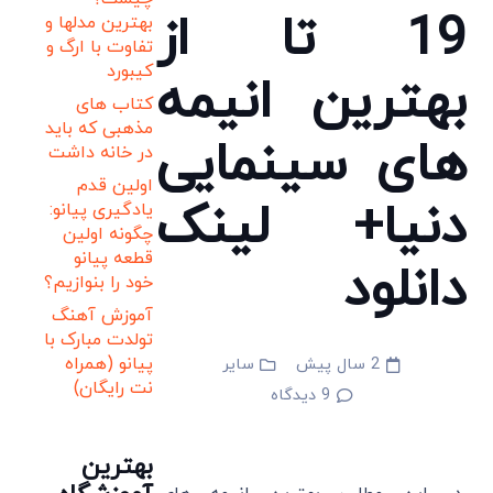
19 تا از
بهترین مدلها و
تفاوت با ارگ و
کیبورد
بهترین انیمه
کتاب های
مذهبی که باید
های سینمایی
در خانه داشت
اولین قدم
دنیا+ لینک
یادگیری پیانو:
چگونه اولین
قطعه پیانو
دانلود
خود را بنوازیم؟
آموزش آهنگ
تولدت مبارک با
پیانو (همراه
2 سال پیش
سایر
نت رایگان)
9
دیدگاه
بهترین