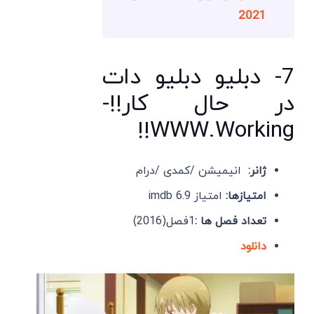
2021
7- دبلیو دبلیو دات
در حال کار!!-
WWW.Working!!
ژانر:
انیمیشن /کمدی /درام
امتیازها:
امتیاز imdb 6.9
تعداد فصل ها :
1فصل(2016)
دانلود