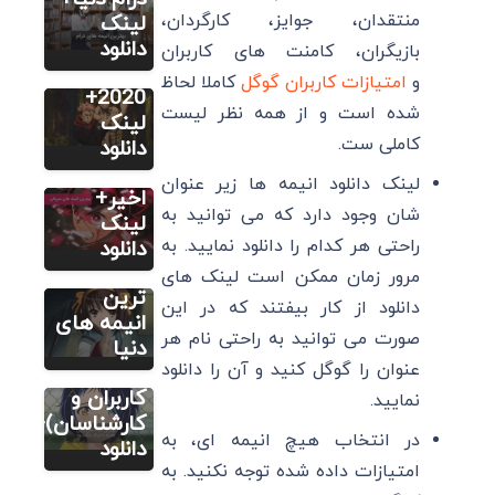
15 تا از
منتقدان، جوایز، کارگردان،
لینک
بهترین
دانلود
بازیگران، کامنت های کاربران
سایر
انیمه های
و
امتیازات کاربران گوگل
کاملا لحاظ
21 بهترین
2020+
شده است و از همه نظر لیست
انیمه های
لینک
کاملی ست.
سریالی در
دانلود
سایر
20 سال
لینک دانلود انیمه ها زیر عنوان
انیمه های
اخیر+
شان وجود دارد که می توانید به
معروف:
لینک
12 تا از
راحتی هر کدام را دانلود نمایید. به
دانلود
سایر
معروف
مرور زمان ممکن است لینک های
12 انیمه
ترین
دانلود از کار بیفتند که در این
ژاپنی برتر
انیمه های
صورت می توانید به راحتی نام هر
(به
دنیا
عنوان را گوگل کنید و آن را دانلود
انتخاب
کاربران و
نمایید.
کارشناسان)+
در انتخاب هیچ انیمه ای، به
دانلود
امتیازات داده شده توجه نکنید. به