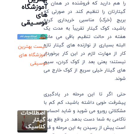
را هم دارید که فروشنده در همان جا
آموزشگاه
گیتارتان را تنظیم کند. در صورتی که
های
بریج (خرک) مناسبی خریداری کرده
موســیقی
باشید، کوک گیتار تقریباً به مدت یک
هفته در حالت تنظیم باقی می ماند.
البته بسیاری از نوازنده های گیتار تازه
لیست بهترین
کار از مهارت لازم در این کار برخوردار
آموزشگاه های
نیستند؛ یعنی بعد از کوک کردن، سیم‌
موسیقی
های گیتار خیلی سریع از کوک خارج می
شوند.
آموزش گیتار
کلاسیک
اصطلاحات
حتی اگر تا این مرحله در یادگیری
سایر
گیتار
پیشرفت خوبی داشته باشید، کم کم با
موسیقی
الکتریک+
مشکلاتی روبرو می شوید و شاید احساس
الکترونیک
اصطلاحات
چیست؟
ناکامی به شما دست بدهد. در واقع بهتر
گیتار
آموزش
تصویری گیتار
ویژگی ها،
کلاسیک
است پیش از رسیدن به این مرحله و قبل
پیکاپ
5 اثر برتر