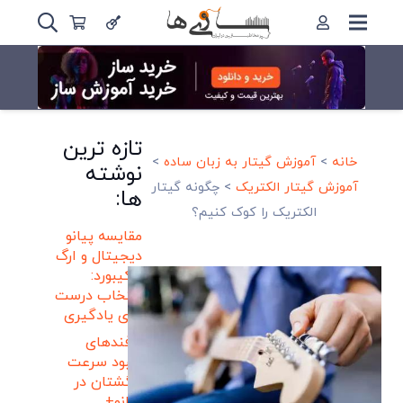
تازه ترین
خانه
>
آموزش گیتار به زبان ساده
>
نوشته
آموزش گیتار الکتریک
>
چگونه گیتار
ها:
الکتریک را کوک کنیم؟
مقایسه پیانو
دیجیتال و ارگ
و کیبورد:
انتخاب درست
برای یادگیری
ترفندهای
بهبود سرعت
انگشتان در
پیانو+