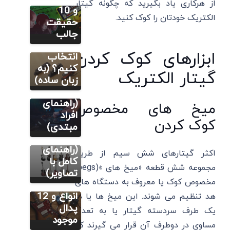
از هرکاری یاد بگیرید که چگونه گیتار
گیتار
و 10
الکتریک خودتان را کوک کنید.
چیست؟
حقیقت
چطور
جالب
بهترین را
مطالب متنوع
ابزارهای کوک کردن
دیگر
انتخاب
سبک های
کنیم؟ (به
گیتار الکتریک
موسیقی
زبان ساده)
الکترونیک
آموزش گیتار
الکتریک
(راهنمای
میخ های مخصوص
معرفی
افراد
کوک کردن
انواع گیتار
مبتدی)
آموزش گیتار
الکتریک
الکتریک
افکت
(راهنمای
اکثر گیتارهای شش سیم از طریق
گیتار
کامل با
مجموعه شش قطعه «میخ های »(pegs)
الکتریک
تصاویر)
مخصوص کوک یا معروف به دستگاه های
چیست؟
انواع و 12
هد تنظیم می شوند. این میخ ها یا در
پدال
یک طرف سردسته گیتار یا به تعداد
موجود
مساوی در دوطرف آن قرار می گیرند که