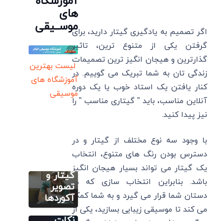
آموزشگاه
های
موســیقی
اگر تصمیم به یادگیری گیتار دارید، برای
گرفتن یکی از متنوع ترین، تاثیر
گذارترین و هیجان انگیز ترین تصمیمات
لیست بهترین
زندگی تان به شما تبریک می گوییم. در
آموزشگاه های
کنار یافتن یک استاد خوب یا یک دوره
موسیقی
آموزش
آنلاین مناسب، باید ” گیتاری مناسب ” را
تصویری گیتار
نیز پیدا کنید.
آکورد
گیری
با وجود سه نوع مختلف از گیتار و در
گیتار:
جدول
دسترس بودن رنگ های متنوع، انتخاب
ایروبیک گیتار
آکورد های
یک گیتار می تواند بسیار هیجان انگیز
آکورد
گیتار و
باشد. بنابراین انتخاب سازی که در
گیتار منو
تصویر
مطالب
دستان شما قرار می گیرد و به شما کمک
گنجشکای
آکوردها
آموزشی ارگ یا
سایر
کیبورد
خونه+
می کند تا موسیقی زیبایی بسازید، یکی از
کلاس
ارگ بهتر
نکات