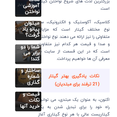
بزرگترین لذت های شروع نواختن گیتار
آنلاین
است یا
آموزشی
است.
گیتار یا
پیانو؟ آیا
نواختن
حضوری؟
با ارگ
کلاسیک، آکوستیک و الکترونیک، سه
این
میتوان
انتخاب
پیانو یاد
نوع مختلف گیتار است که مزایای
آموزش گیتار
مقدماتی
سرعت
گرفت؟
متفاوتی را نیز ارائه می دهند. نوع نواختن
عدد/شماره
پیشرفت
و صدا و قیمت هر کدام نیز متفاوت
سیم‌های
شما را دو
است. که در این قسمت از سایت به
گیتار:
برابر می
راهنمای
کند!
معرفی آن ها خواهیم پرداخت.
مطالب
جامع
آموزشی
سنتور
ساختار و
6 بهترین
نکات یادگیری بهتر گیتار
شماره
میز
گذاری
(21 ترفند برای مبتدیان)
سنتور+
قیمت و
نکات
اکنون، به عنوان یک مبتدی، می توانید
خرید آنها
راه خود را برای تبدیل شدن به یک
گیتاریست عالی با هر نوع گیتاری آغاز