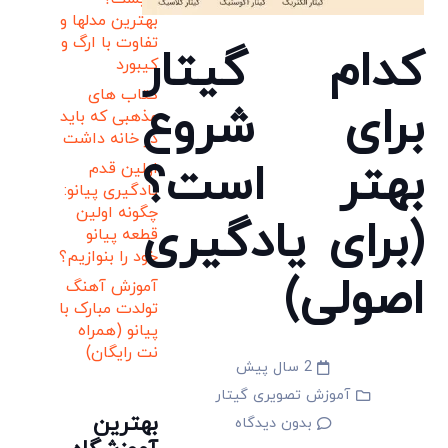
بهترین مدلها و
تفاوت با ارگ و
کدام گیتار
کیبورد
کتاب های
برای شروع
مذهبی که باید
در خانه داشت
بهتر است؟
اولین قدم
یادگیری پیانو:
چگونه اولین
(برای یادگیری
قطعه پیانو
خود را بنوازیم؟
اصولی)
آموزش آهنگ
تولدت مبارک با
پیانو (همراه
نت رایگان)
2 سال پیش
آموزش تصویری گیتار
بهترین
بدون دیدگاه