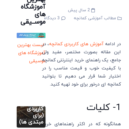
آموزشگاه
2 سال پیش
های
مطالب آموزشی کمانچه
3
دیدگاه
موســیقی
در ادامه
آموزش های کاربردی کمانچه
، در
لیست بهترین
این مقاله بصورت مختصر، مفید ولی
آموزشگاه های
جامع، یک راهنمای خرید اینترنتی کمانچه
موسیقی
مطالب
با کیفیت خوب و قیمت مناسب را در
آموزشی
کمانچه
اختیار شما قرار می دهیم تا بتوانید
روش
کمانچه ای درخور برای خود تهیه کنید.
یادگیری
کمانچه و
آموزش
نکات
کمانچه (گام به
1- کلیات
گام)
کاربردی
دانلود
(برای
رایگان 20
مبتدی ها)
همانگونه که در اکثر راهنماهای خرید
آموزش
کلیپ
کمانچه (گام به