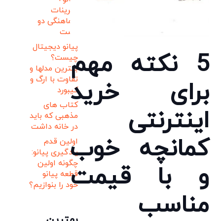
تمرینات
هماهنگی دو
دست
پیانو دیجیتال
5 نکته مهم
چیست؟
بهترین مدلها و
تفاوت با ارگ و
برای خرید
کیبورد
کتاب های
اینترنتی
مذهبی که باید
در خانه داشت
کمانچه خوب
اولین قدم
یادگیری پیانو:
چگونه اولین
و با قیمت
قطعه پیانو
خود را بنوازیم؟
مناسب
بهترین