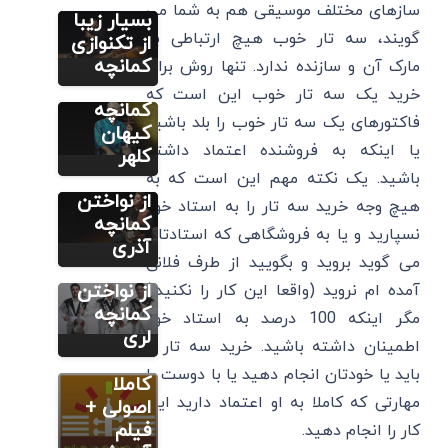
سازهای مختلف موسیقی هم به شما می
گام)
بسیار زیبا
گویند، سه تار خوب هیچ ارتباطی به
10 کلیپ
از تکنوازی
بسیار زیبا
کمانچه
مارک آن و سازنده ندارد. تنها روش برای
از تکنوازی
خرید یک سه تار خوب این است که
آموزش
کمانچه
کمانچه (گام به
فاکتورهای یک سه تار خوب را بلد باشید
گام)
کیهان
یا اینکه به فروشنده اعتماد داشته
دانلود 10
کلهر
فیلم زیبا
باشید. یک نکته مهم این است که به
آموزش
از نواختن
کمانچه (گام به
هیچ وجه خرید سه تار را به استاد خود
گام)
کمانچه
نسپارید و یا به فروشگاهی که استادتان
مطالب
دانلود 10
آذری
آموزشی
می گوید بروید و بگویید از طرف فلانی
کمانچه
فیلم زیبا
از نواختن
آمده ام نروید (واقعا این کار را نکنید!)
آموزش
کمانچه
کوک کردن
مگر اینکه 100 درصد به استاد خود
لری
کمانچه به
اطمینان داشته باشید. خرید سه تار را
صورت
باید یا خودتان انجام دهید یا با دوست با
کاملا
مهارتی که کاملا به او اعتماد دارید این
اصولی +
فیلم
کار را انجام دهید.