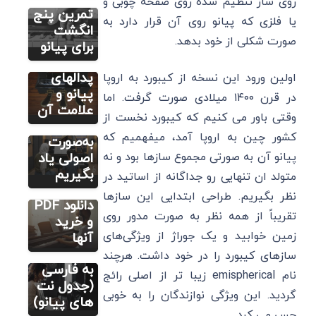
روی ساز تنظیم شده روی صفحه چوبی و
آموزش پیانو
اسم پدال
تمرین پنج
یا فلزی که پیانو روی آن قرار دارد به
از اولین
های
انگشت
صورت شکلی از خود بدهد.
نت تا
پیانو+
برای پیانو
اجرای
کاربرد
قطعه
پدالهای
اولین ورود این نسخه از کیبورد به اروپا
دلخواه؛
پیانو و
در قرن ۱۴۰۰ میلادی صورت گرفت. اما
چگونه
علامت آن
آموزش نت
وقتی باور می کنیم که کیبورد نخست از
های پیانو
پیانو را
کشور چین به اروپا آمد، میفهمیم که
3 بهترین
به‌صورت
کتاب نت
اصولی یاد
پیانو آن به صورتی مجموع سازها بود و نه
پیانو+
بگیریم
متولد ان تنها‌یی رو جداگانه از اساتید در
لینک
نظر بگیریم. طراحی ابتدایی این سازها
دانلود PDF
آموزش نت
تقریباً از همه نظر به صورت مدور روی
های پیانو
و خرید
تمام نت
زمین خوابید و یک جوراژ از ویژگی‌های
آنها
های پیانو
سازهای کیبورد را در خود داشت. هرچند
به فارسی
نام emispherical زیبا تر از اصلی رائج
(جدول نت
گردید. این ویژگی نوازندگان را به خوبی
های پیانو)
حس می کرد.