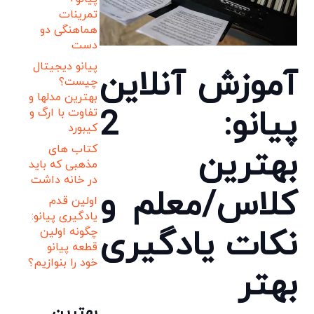
تمرینات
هماهنگی دو
دست
پیانو دیجیتال
آموزش آنلاین
چیست؟
بهترین مدلها و
پیانو: 2
تفاوت با ارگ و
کیبورد
کتاب های
بهترین
مذهبی که باید
در خانه داشت
کلاس/معلم و
اولین قدم
یادگیری پیانو:
نکات یادگیری
چگونه اولین
قطعه پیانو
خود را بنوازیم؟
بهتر
بهترین