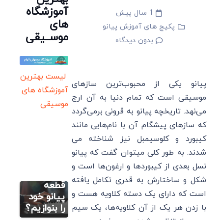
آموزشگاه
1 سال پیش
های
پکیج های آموزش پیانو
موســیقی
بدون دیدگاه
لیست بهترین
پیانو یکی از محبوب‌ترین سازهای
آموزشگاه های
موسیقی است که تمام دنیا به آن ارج
موسیقی
آموزش اصولی
می‌نهد. تاریخچه پیانو به قرونی برمی‌گردد
پیانو (رایگان)
که سازهای پیشگام آن با نام‌هایی مانند
اولین قدم
کیبورد و کلوسیمبل نیز شناخته می
یادگیری
پیانو:
شدند. به طور کلی میتوان گفت که پیانو
چگونه
آموزش اصولی
نسل بعدی از کیبورد‌ها و ارغون‌ها است و
پیانو (رایگان)
اولین
شکل و ساختارش به قدری تکامل یافته
تمرین
قطعه
است که دارای یک دسته کلاویه هست و
انگشت
پیانو خود
گذاری
را بنوازیم؟
با زدن هر یک از آن کلاویه‌ها، یک سیم
آموزش اصولی
پیانو (رایگان)
پیانو+
پکیج های