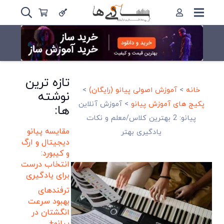
تازه ترین
خانه
>
آموزش اصولی پیانو (رایگان)
>
نوشته
پکیج های آموزش پیانو
>
آموزش آنلاین
ها:
پیانو: 2 بهترین کلاس/معلم و نکات
مقایسه پیانو
یادگیری بهتر
دیجیتال و ارگ
و کیبورد:
انتخاب درست
برای یادگیری
ترفندهای
بهبود سرعت
انگشتان در
پیانو+