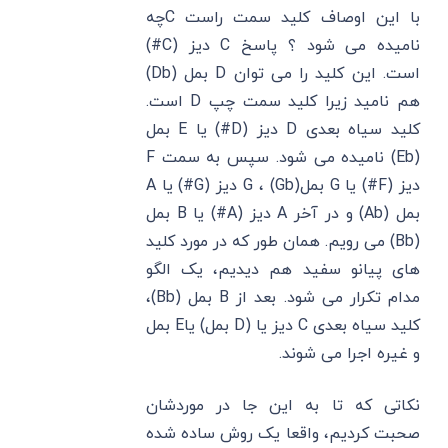
با این اوصاف کلید سمت راست Cچه
نامیده می شود ؟ پاسخ C دیز (C#)
است. این کلید را می توان D بمل (Db)
هم نامید زیرا کلید سمت چپ D است.
کلید سیاه بعدی D دیز (D#) یا E بمل
(Eb) نامیده می شود. سپس به سمت F
دیز (F#) یا G بمل(Gb) ، G دیز (G#) یا A
بمل (Ab) و در آخر A دیز (A#) یا B بمل
(Bb) می رویم. همان طور که در مورد کلید
های پیانو سفید هم دیدیم، یک الگو
مدام تکرار می شود. بعد از B بمل (Bb)،
کلید سیاه بعدی C دیز یا (D بمل) یاE بمل
و غیره اجرا می شوند.
نکاتی که تا به این جا در موردشان
صحبت کردیم، واقعا یک روش ساده شده