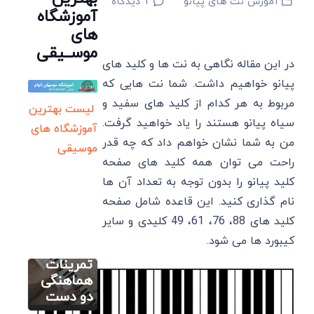
آموزش نت های پیانو
1
دیدگاه
آموزشگاه
های
موســیقی
در این مقاله نگاهی به نت ها و کلید های
پیانو خواهیم داشت. شما نت هایی که
مربوط به هر کدام از کلید های سفید و
لیست بهترین
سیاه پیانو هستند را یاد خواهید گرفت.
آموزشگاه های
من به شما نشان خواهم داد که چه قدر
موسیقی
آموزش اصولی
راحت می توان همه کلید های صفحه
پیانو (رایگان)
کلید پیانو را بدون توجه به تعداد آن ها
ترفندهای
بهبود
نام گذاری کنید. این قاعده شامل صفحه
سرعت
آموزش اصولی
کلید های 88، 76، 61، 49 کلیدی و سایر
پیانو (رایگان)
انگشتان
کیبورد ها می شود.
اولین قدم
در پیانو+
یادگیری
تمرینات
پیانو:
هماهنگی
چگونه
دو دست
آموزش نت
اولین
های پیانو