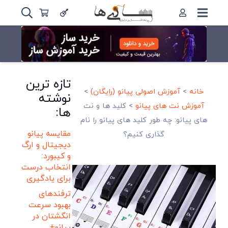
تازه ترین
خانه
>
آموزش اصولی پیانو (رایگان)
>
نوشته
آموزش نت های پیانو
>
کلید ها و نت
ها:
های پیانو: چه طور کلید های پیانو را نام
مقایسه پیانو
گذاری کنیم؟
دیجیتال و ارگ
و کیبورد:
انتخاب درست
برای یادگیری
ترفندهای
بهبود سرعت
انگشتان در
پیانو+