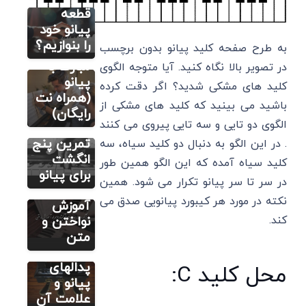
قطعه
آموزش
پیانو خود
آهنگ
را بنوازیم؟
به طرح صفحه کلید پیانو بدون برچسب
تولدت
آموزش اصولی
پیانو (رایگان)
مبارک با
در تصویر بالا نگاه کنید. آیا متوجه الگوی
تمرین
پیانو
نت رایگان
کلید های مشکی شدید؟ اگر دقت کرده
فارسی (پیانو
انگشت
(همراه نت
گیتار ویولن
باشید می بینید که کلید های مشکی از
سنتور)
گذاری
رایگان)
الگوی دو تایی و سه تایی پیروی می کنند
آکورد مرا
پیانو+
ببوس
تمرین پنج
. در این الگو به دنبال دو کلید سیاه، سه
(پیانو
انگشت
کلید سیاه آمده که این الگو همین طور
گیتار)
برای پیانو
آموزش اصولی
در سر تا سر پیانو تکرار می شود. همین
پیانو (رایگان)
همراه
نکته در مورد هر کیبورد پیانویی صدق می
اسم پدال
آموزش
های
نواختن و
کند.
پیانو+
متن
کاربرد
پدالهای
محل کلید C:
پیانو و
علامت آن