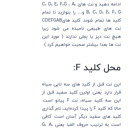
ادامه دهید و نت های C، D، E، F،G ، A،
B، C، D، E، F، G و… را بنوازید تا تمام
کلید ها تمام شوند. کلید هایCDEFGAB
نت های طبیعی نامیده می شود زیرا
هیچ نت دیِز یا بِمِلی ندارند ( مورد این
نت ها بعدا بیشتر صحبت خواهیم کرد ).
محل کلید F:
این نت قبل از کلید های سه تایی سیاه
قرار دارد. یعنی اولین کلید سفید قبل از
این سه کلید سیاه، نت F پیانو است.
حالا که کلید F را پیدا کرده‌اید، نام گذاری
کلید های سفید دیگر آسان است. کافی
است به ترتیب حروف الفبا یعنی G، A،