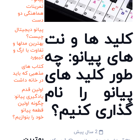
تمرینات
هماهنگی دو
دست
پیانو دیجیتال
کلید ها و نت
چیست؟
بهترین مدلها و
تفاوت با ارگ و
های پیانو: چه
کیبورد
کتاب های
طور کلید های
مذهبی که باید
در خانه داشت
پیانو را نام
اولین قدم
یادگیری پیانو:
چگونه اولین
گذاری کنیم؟
قطعه پیانو
خود را بنوازیم؟
2 سال پیش
بهترین