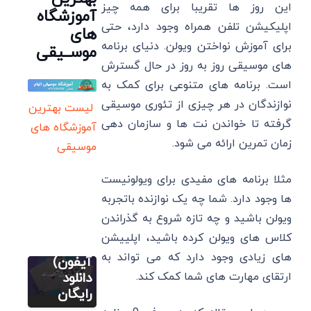
این روز ها تقریبا برای همه چیز
آموزشگاه
اپلیکیشن تلفن همراه وجود دارد، حتی
های
برای آموزش نواختن ویولن. دنیای برنامه
موســیقی
های موسیقی روز به روز در حال گسترش
است. برنامه ‌های متنوعی برای کمک به
نوازندگان در هر چیزی از تئوری موسیقی
لیست بهترین
گرفته تا خواندن نت ها و سازمان‌ دهی
آموزشگاه های
سایت آموزش
آهنگسازی و
زمان تمرین ارائه می شود.
تنظیم
موسیقی
4 بهترین
مثلا برنامه های مفیدی برای ویولونیست
برنامه
تبدیل
ها وجود دارد. شما چه یک نوازنده باتجربه
آهنگ به
ویولن باشید و چه تازه شروع به گذراندن
سایت آموزش
نت
آهنگسازی و
کلاس های ویولن کرده باشید، اپلییشن
تنظیم
(اندروید و
های زیادی وجود دارد که می تواند به
4 بهترین
آیفون)
آموزش ویولن
برنامه
ارتقای مهارت های شما کمک کند.
دانلود
مقدماتی (گام
به گام)
تشخیص
رایگان
چگونه نت
گام