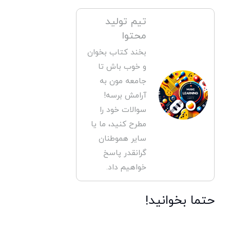
تیم تولید
محتوا
بخند کتاب بخوان
و خوب باش تا
جامعه مون به
آرامش برسه!
سوالات خود را
مطرح کنید، ما یا
سایر هموطنان
گرانقدر پاسخ
خواهیم داد.
حتما بخوانید!