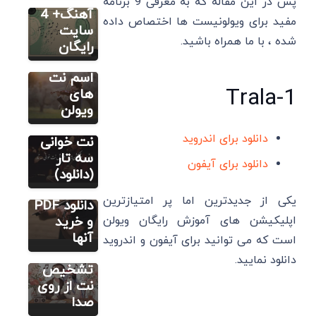
پس در این مقاله که به معرفی 9 برنامه
های
آهنگ+ 4
مفید برای ویولونیست ها اختصاص داده
ویولن را
سایت
شده ، با ما همراه باشید.
حفظ
رایگان
کنیم؟
آموزش اصولی
تار
اسم نت
1-Trala
3 بهترین
های
اپلیکیشن
ویولن
کتاب آموزش
ویولن
آموزش
دانلود برای اندروید
3 بهترین
نت خوانی
کتاب نت
سه تار
دانلود برای آیفون
سایر
ویولن+
(دانلود)
روش
لینک
یکی از جدیدترین اما پر امتیازترین
تشخیص
دانلود PDF
صدای نت
اپلیکیشن های آموزش رایگان ویولن
و خرید
ها+ نرم
آنها
است که می توانید برای آیفون و اندروید
افزار
دانلود نمایید.
تشخیص
نت از روی
صدا