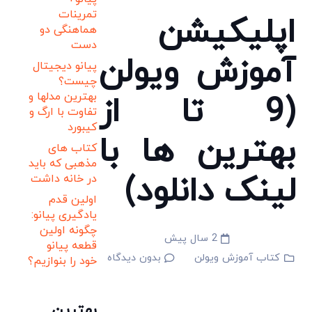
تمرینات
اپلیکیشن
هماهنگی دو
دست
آموزش ویولن
پیانو دیجیتال
چیست؟
(9 تا از
بهترین مدلها و
تفاوت با ارگ و
کیبورد
بهترین ها با
کتاب های
مذهبی که باید
لینک دانلود)
در خانه داشت
اولین قدم
یادگیری پیانو:
چگونه اولین
2 سال پیش
قطعه پیانو
کتاب آموزش ویولن
بدون دیدگاه
خود را بنوازیم؟
بهترین