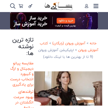
تازه ترین
خانه
>
آموزش ویولن (رایگان)
>
کتاب
نوشته
آموزش ویولن
>
اپلیکیشن آموزش ویولن
ها:
(9 تا از بهترین ها با لینک دانلود)
مقایسه پیانو
دیجیتال و ارگ
و کیبورد:
انتخاب درست
برای یادگیری
ترفندهای
بهبود سرعت
انگشتان در
پیانو+