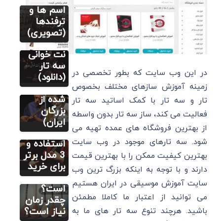
تار
اسم ها و
آموزش سه تار
(گام به گام)
3 بهترین
ترفندها
سه تار بی
اپلیکیشن
(تصویری)
کلام
آموزش
غمگین
نت خوانی
(دانلود 20
سه تار
در این وب سایت که بطور تخصصی در
اثر برتر
(دانلود)
آموزش سه تار
(گام به گام)
زمینه آموزش سازهای مختلف بخصوص
گلچین
مضراب
شده از
تار و سه تار با کمک اساتید سه تار
سه تار:
بزرگان
فعالیت می کند، ساز سه تار بدون واسطه
انواع آن،
ایران)
آموزش سه تار
از بهترین فروشگاه های عمده تهیه می
(گام به گام)
نکات
شود. سه تارهای موجود در وب سایت
آیا
استفاده و
یادگیری
3 مدل برتر
بهترین کیفیت ممکن را با بهترین قیمت
سه تار
برای خرید
دارند و با توجه به اینکه بزرگ ترین وب
سخت
سایت آموزش موسیقی در ایران هستیم
است؟
می توانید از اعتبار ما کاملا مطمئن
چقدر زمان
نیاز است؟
باشید. هرچند تنوع سه تار های ما به