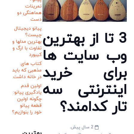
تمرینات
هماهنگی دو
دست
پیانو دیجیتال
3 تا از بهترین
چیست؟
بهترین مدلها و
تفاوت با ارگ و
وب سایت ها
کیبورد
کتاب های
برای خرید
مذهبی که باید
در خانه داشت
اینترنتی سه
اولین قدم
یادگیری پیانو:
چگونه اولین
تار کدامند؟
قطعه پیانو
خود را بنوازیم؟
2 سال پیش
بهترین