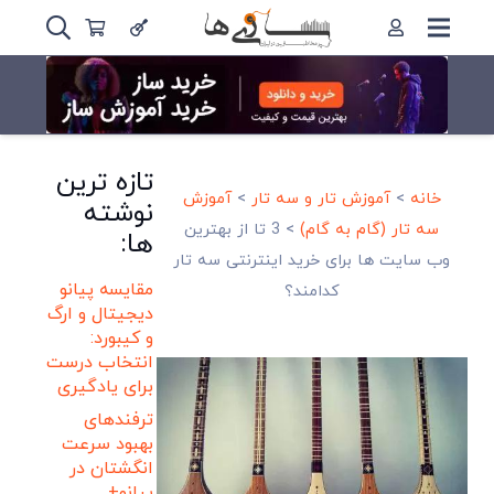
تازه ترین
خانه
>
آموزش تار و سه تار
>
آموزش
نوشته
سه تار (گام به گام)
>
3 تا از بهترین
ها:
وب سایت ها برای خرید اینترنتی سه تار
مقایسه پیانو
کدامند؟
دیجیتال و ارگ
و کیبورد:
انتخاب درست
برای یادگیری
ترفندهای
بهبود سرعت
انگشتان در
پیانو+