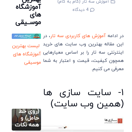
آموزش سه تار (گام به گام)
آموزشگاه
4
دیدگاه
های
موســیقی
در ادامه
آموزش های کاربردی سه تار
، در
این مقاله بهترین وب سایت های خرید
لیست بهترین
اینترنتی سه تار را بر اساس معیارهایی
آموزشگاه های
همچون کیفیت، قیمت و اعتبار به شما
موسیقی
معرفی می کنیم.
آموزش سه تار
(گام به گام)
۱- سایت سازی ها
نت های
سه تار
آموزش سه تار
(همین وب سایت)
(گام به گام)
روی دسته
چگونه نت
(روی خط
های سه
حامل) و
تار را حفظ
همه نکات
کنیم؟
آموزش اصولی