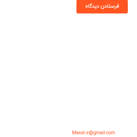
فرستادن دیدگاه
میدان انقلاب، جنب سینما مرکزی، ساختمان
سپاهان، طبقه دوم، واحد 3
02191098099
0919-121-0008
Maxer.ir@gmail.com