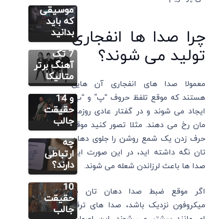
تاریخچه
موسیقی
مطالب متنوع
دیگر
متالیکا،
که باید
موسیقی
20 بهترین
بدانید
چرا صدا ها انفجاری
سلتیک
آلبوم ها و
تولید می شوند؟
چیست؟
7 تک
معروف
آهنگ برتر
ترین
متالیکا
FOR TEST
معمولا صدا های انفجاری آن هایی
هنرمندان
موسیقی و
و 14
هستند که موقع تلفظ حروف “پ” و “ب”
مطالب متنوع
دیگر
جراحی
حقیقت
ایجاد می شوند و در گفتار عادی روزمره
موسیقی
های
جالب
مان رخ می دهند. مثلا تصور کنید موقع
باروک
پلاستیک
حرف زدن یک شمع روشن را جلوی دهان
چیست؟
چه
ویژگی ها،
تان نگه داشته اید، در این صورت این
ارتباطی
5 اثر
دارند؟
صدا ها باعث لرزاندن شعله می شوند.
شاخص و
10
اگر موقع ضبط صدا دهان تان به
حقیقت
میکروفون نزدیک باشد، صدا های ترقه
جالب