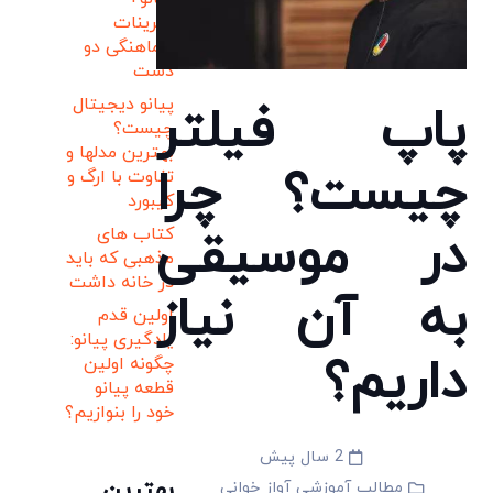
تمرینات
هماهنگی دو
دست
پیانو دیجیتال
پاپ فیلتر
چیست؟
بهترین مدلها و
چیست؟ چرا
تفاوت با ارگ و
کیبورد
در موسیقی
کتاب های
مذهبی که باید
در خانه داشت
به آن نیاز
اولین قدم
یادگیری پیانو:
داریم؟
چگونه اولین
قطعه پیانو
خود را بنوازیم؟
2 سال پیش
بهترین
مطالب آموزشی آواز خوانی