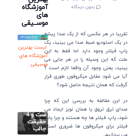
آموزشگاه
بدون دیدگاه
های
موســیقی
تقریبا در هر عکسی که از یک صدا پیشه
در یک استودیو ضبط صدا می بینید، یک
لیست بهترین
پاپ فیلتر وجود دارد. اما فقط به این
آموزشگاه های
علت که این وسیله را در هر جایی می
موسیقی
بینید، یعنی وجود آن واقعا لازم است ؟
مطالب متنوع
آیا می شود مقابل میکروفون طوری قرار
دیگر
گرفت که همان نتیجه حاصل شود؟
موسیقی
جاز شامل
چه
در این مقالفه به بررسی این که چرا
مطالب متنوع
دیگر
سازهایی
صدای ترق تروق یا همان نویز ایجاد می
اکولایزر
ست و 4
شود، پاپ فیلتر ها چه هستند و چرا پاپ
چیست؟
حقیقت
فیلتر برای میکروفون ها ضروری است،
10 ترفند
جالب
مطالب متنوع
دیگر
برای اهالی
می پردازیم.