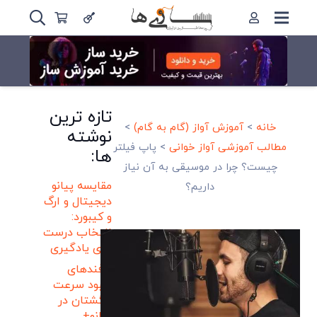
تازه ترین
خانه
>
آموزش آواز (گام به گام)
>
نوشته
مطالب آموزشی آواز خوانی
>
پاپ فیلتر
ها:
چیست؟ چرا در موسیقی به آن نیاز
مقایسه پیانو
داریم؟
دیجیتال و ارگ
و کیبورد:
انتخاب درست
برای یادگیری
ترفندهای
بهبود سرعت
انگشتان در
پیانو+