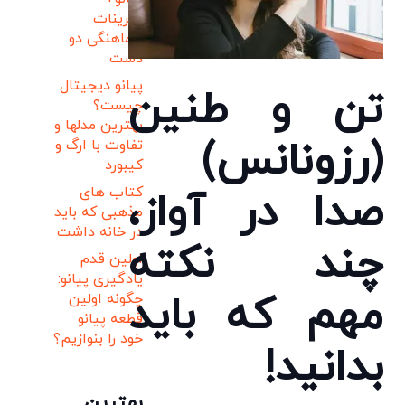
تمرینات
هماهنگی دو
دست
پیانو دیجیتال
تن و طنین
چیست؟
بهترین مدلها و
(رزونانس)
تفاوت با ارگ و
کیبورد
کتاب های
صدا در آواز،
مذهبی که باید
در خانه داشت
چند نکته
اولین قدم
یادگیری پیانو:
مهم که باید
چگونه اولین
قطعه پیانو
خود را بنوازیم؟
بدانید!
بهترین