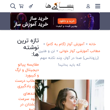
تازه ترین
خانه
>
آموزش آواز (گام به گام)
>
نوشته
مطالب آموزشی آواز خوانی
>
تن و طنین
ها:
(رزونانس) صدا در آواز، چند نکته مهم
مقایسه پیانو
که باید بدانید!
دیجیتال و ارگ
و کیبورد:
انتخاب درست
برای یادگیری
ترفندهای
بهبود سرعت
انگشتان در
پیانو+