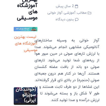
آموزشگاه
2 سال پیش
های
مطالب آموزشی آواز خوانی
موســیقی
بدون دیدگاه
لیست بهترین
آواز خوانی به وسیله ساختارهای
آموزشگاه های
آناتومیکی مشابهی انجام می‌شوند. صدا
موسیقی
با لرزش تارهای صوتی در حین عبور هوا
مطالب
آموزشی آواز
از ریه‌های شما تولید می‌شود. تارهای
خوانی
صوتی دو باند از بافت عضله کشسان
نمونه
صدای
هستند. آن‌ها در کنار هم درون جعبه‌ای
متسو
صوتی (حنجره) در بالای نای قرار گرفته‌اند.
مطالب
سوپرانو
آموزشی آواز
این غشاها از دو طرف ثابت هستند و به
خوانی
(خوانندگان
طور V شکل باز و بسته می‌شوند تا به
نمونه
سوپرانو
صدای تنور
ایرانی)
لرزش درآمده و صدا تولید کنند.
(خوانندگان