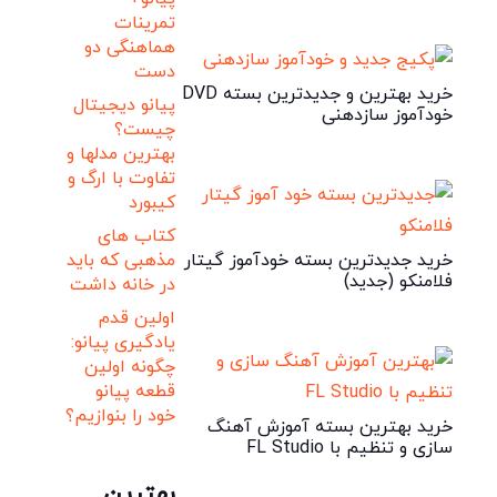
تمرینات
هماهنگی دو
دست
خرید بهترین و جدیدترین بسته DVD
پیانو دیجیتال
خودآموز سازدهنی
چیست؟
بهترین مدلها و
تفاوت با ارگ و
کیبورد
کتاب های
خرید جدیدترین بسته خودآموز گیتار
مذهبی که باید
فلامنکو (جدید)
در خانه داشت
اولین قدم
یادگیری پیانو:
چگونه اولین
قطعه پیانو
خود را بنوازیم؟
خرید بهترین بسته آموزش آهنگ
سازی و تنظیم با FL Studio
بهترین