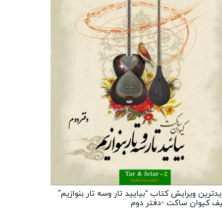
دترین ویرایش کتاب “بیایید تار وسه تار بنوازیم”
یف کیوان ساکت -دفتر دوم