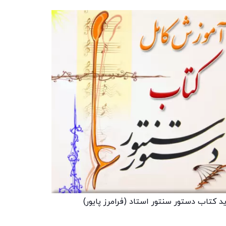
د کتاب دستور سنتور استاد (فرامرز پایور)