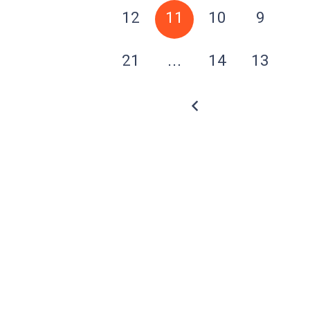
12
11
10
9
21
…
14
13
میدان انقلاب، جنب سینما مرکزی، ساختمان
سپاهان، طبقه دوم، واحد 3