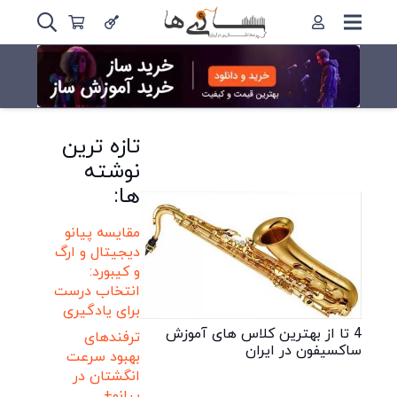
تازه ترین
نوشته
ها:
مقایسه پیانو
دیجیتال و ارگ
و کیبورد:
انتخاب درست
برای یادگیری
4 تا از بهترین کلاس های آموزش
ترفندهای
ساکسیفون در ایران
بهبود سرعت
انگشتان در
پیانو+