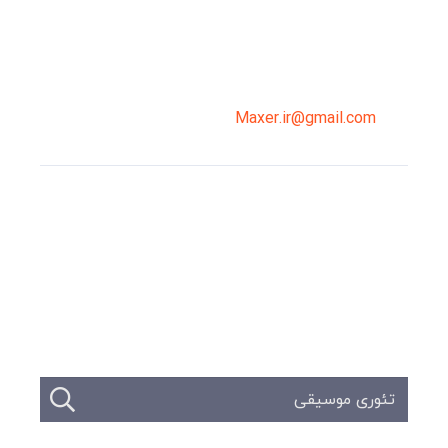
02191098099
0919-121-0008
Maxer.ir@gmail.com
وبلاگ
تبلیغات
تماس