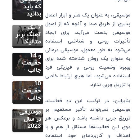
دیگر
متالیکا،
که باید
موسیقی
20 بهترین
بدانید
موسیقی، به عنوان یک هنر و ابزار اعمال
سلتیک
آلبوم ها و
پذیری از طریق صدا و آنچه که از اصول
چیست؟
7 تک
مطالب متنوع
دیگر
موسیقی بدست می‌آید، برای ایجاد
معروف
آهنگ برتر
موسیقی
ترین
تأثیرات روحی و شناختی استفاده
متالیکا
باروک
هنرمندان
می‌شود. به طور معمول، موسیقی درمانی
چیست؟
و 14
به عنوان یک روش شناخته شده برای
ویژگی ها،
حقیقت
بهبود وضعیت روحی و فیزیکی فرد
5 اثر
جالب
استفاده می‌شود، اما هیچ ارتباط خاصی
شاخص و
مطالب متنوع
دیگر
10
با تزریق چربی ندارد.
بهترین
حقیقت
هدفون
جالب
بنابراین، در ترکیب این دو فعالیت،
برای
موسیقی نمی‌تواند تأثیر مستقیم بر
موسیقی
تزریق چربی داشته باشد و برعکس. هر
در سال
2023
دوی این فعالیت‌ها مستقل از هم و با
اهداف و کاربردهای خود استفاده