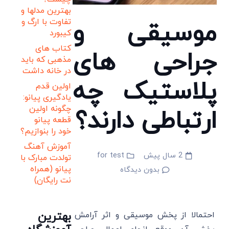
بهترین مدلها و
تفاوت با ارگ و
موسیقی و
کیبورد
کتاب های
جراحی های
مذهبی که باید
در خانه داشت
پلاستیک چه
اولین قدم
یادگیری پیانو:
چگونه اولین
ارتباطی دارند؟
قطعه پیانو
خود را بنوازیم؟
آموزش آهنگ
2 سال پیش
for test
تولدت مبارک با
پیانو (همراه
بدون دیدگاه
نت رایگان)
بهترین
احتمالا از پخش موسیقی و اثر آرامش