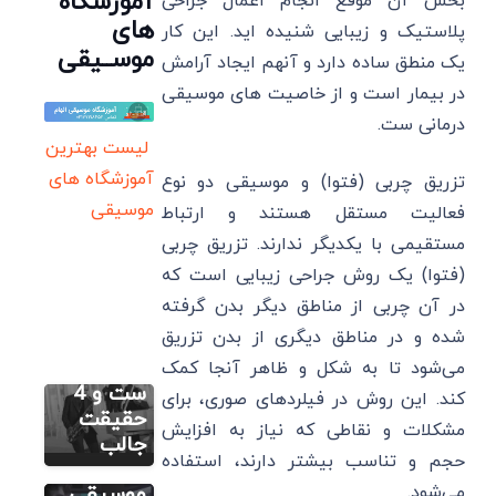
آموزشگاه
بخش آن موقع انجام اعمال جراحی
های
پلاستیک و زیبایی شنیده اید. این کار
موســیقی
یک منطق ساده دارد و آنهم ایجاد آرامش
در بیمار است و از خاصیت های موسیقی
درمانی ست.
لیست بهترین
آموزشگاه های
تزریق چربی (فتوا) و موسیقی دو نوع
موسیقی
فعالیت مستقل هستند و ارتباط
مستقیمی با یکدیگر ندارند. تزریق چربی
مطالب متنوع
دیگر
(فتوا) یک روش جراحی زیبایی است که
موسیقی
در آن چربی از مناطق دیگر بدن گرفته
جاز شامل
شده و در مناطق دیگری از بدن تزریق
چه
مطالب متنوع
دیگر
سازهایی
می‌شود تا به شکل و ظاهر آنجا کمک
اکولایزر
ست و 4
کند. این روش در فیلردهای صوری، برای
چیست؟
حقیقت
مشکلات و نقاطی که نیاز به افزایش
10 ترفند
جالب
مطالب متنوع
دیگر
حجم و تناسب بیشتر دارند، استفاده
برای اهالی
تاریخچه
موسیقی
می‌شود.
مطالب متنوع