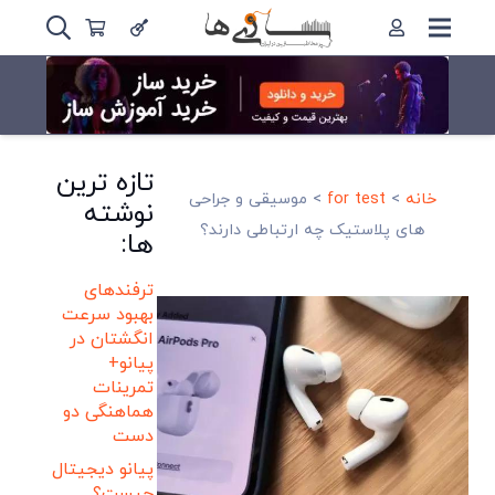
تازه ترین
خانه
>
for test
>
موسیقی و جراحی
نوشته
های پلاستیک چه ارتباطی دارند؟
ها:
ترفندهای
بهبود سرعت
انگشتان در
پیانو+
تمرینات
هماهنگی دو
دست
پیانو دیجیتال
چیست؟