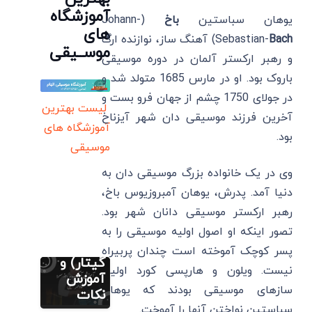
آموزشگاه
یوهان سباستین
باخ
(Johann-
های
Bach
Sebastian-
) آهنگ ساز، نوازنده ارگ
موســیقی
و رهبر ارکستر آلمان در دوره موسیقی
باروک بود. او در مارس 1685 متولد شد و
در جولای 1750 چشم از جهان فرو بست و
لیست بهترین
آخرین فرزند موسیقی دان شهر آیزناخ
آموزشگاه های
بود.
نت رایگان
فارسی (پیانو
موسیقی
گیتار ویولن
سنتور)
وی در یک خانواده بزرگ موسیقی دان به
ویولن
دنیا آمد. پدرش، یوهان آمبروزیوس باخ،
شاید یه
رهبر ارکستر موسیقی دانان شهر بود.
روز سرد
(پیانو
تصور اینکه او اصول اولیه موسیقی را به
ویولن
مطالب متنوع
پسر کوچک آموخته است چندان پربیراه
دیگر
گیتار) و
نیست. ویلون و هارپسی کورد اولین
نت های
آموزش
سازهای موسیقی بودند که یوهان
موسیقی
نکات
مطالب متنوع
دیگر
ایرانی
سباستین نواختن آنها را آموخت.