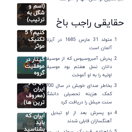
چگونه یک
(اسم و
قطعه
شکل به
مطالب متنوع
دیگر
موسیقی
ترتیب)
حقایقی راجب باخ
راهنمای
را حفظ
راه‌اندازی
کنیم؟ 5
گروه
تکنیک
متولد 31 مارس 1685 در آیزناخ
موسیقی و
موثر
آلمان است
نقش
آموزش اصولی
پدرش آمبروسیوس که از موسیقی
گیتار در
تار
موفقیت
دانان نسل هفتم بود موسیقی
20 بهترین
گروه
نوازنده تار
اولیه را به او آموخت
جهان و
آموزش اصولی
بخاطر صدای خوبش در سال 1700
تار
ایران
کمک هزینه تحصیلی دانشگاه
20 بهترین
(معروف
نوازنده تار
ترین ها)
سنت میشل را دریافت کرد
خانم در
دو پسرش بعد از او تبدیل به
ایران که
آهنگسازان قابلی شدند
باید
بشناسید
شاهزاده فردریک سوئد در سال