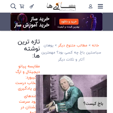
تازه ترین
خانه
>
مطالب متنوع دیگر
>
یوهان
نوشته
سباستین باخ چه کسی بود؟ مهمترین
ها:
آثار و نکات دیگر
مقایسه پیانو
دیجیتال و ارگ
و کیبورد:
انتخاب درست
برای یادگیری
ترفندهای
بهبود سرعت
انگشتان در
پیانو+