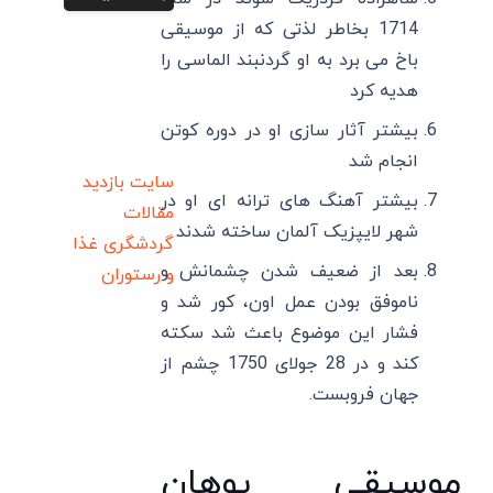
1714 بخاطر لذتی که از موسیقی
باخ می برد به او گردنبند الماسی را
هدیه کرد
بیشتر آثار سازی او در دوره کوتن
انجام شد
سایت بازدید
بیشتر آهنگ های ترانه ای او در
مقالات
شهر لایپزیک آلمان ساخته شدند
گردشگری
غذا
بعد از ضعیف شدن چشمانش و
و رستوران
ناموفق بودن عمل اون، کور شد و
فشار این موضوع باعث شد سکته
کند و در 28 جولای 1750 چشم از
جهان فروبست.
موسیقی یوهان