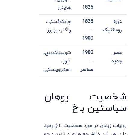
1825
هایدن
دوره
1825
چایکوفسکی،
رومانتیک
–
واگنر، برلیوز
1900
عصر
1900
شوستاکوویچ،
جدید
–
آیوز،
معاصر
استراوینسکی
شخصیت یوهان
سباستین باخ
روایات زیادی در مورد شخصیت باخ وجود
دارد. هر فرد خلاق چه هنرمند باشد و چه