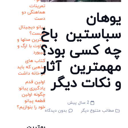
تمرینات
یوهان
هماهنگی دو
دست
پیانو دیجیتال
سباستین باخ
چیست؟
بهترین مدلها و
چه کسی بود؟
تفاوت با ارگ و
کیبورد
مهمترین آثار
کتاب های
مذهبی که باید
در خانه داشت
و نکات دیگر
اولین قدم
یادگیری پیانو:
چگونه اولین
قطعه پیانو
2 سال پیش
خود را بنوازیم؟
مطالب متنوع دیگر
بدون دیدگاه
بهترین