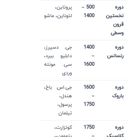
دوره
500 –
پروتاین،
نخستین
1400
لئوناین، ماشو
قرون
وسطی
دوره
1400
جی. دسپرز،
رنسانس
–
دابلیو. بیرد،
1600
سی. مونته
وردی
دوره
1600
جی.اس. باخ،
باروک
–
هندل،
1750
پرسول،
تیلمان
دوره
1750
کوتزارت،
کلاسیک
–
بتهوون،،