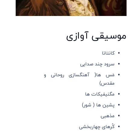
موسیقی آوازی
کانتاتا
سرود چند صدایی
مَس ها( آهنگسازی روحانی و
مقدس)
مگنیفیکات ها
پشین ها ( شور)
مذهبی
کُرهای چهاربخشی