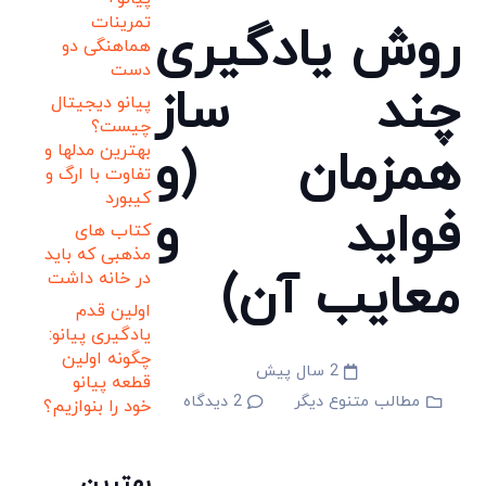
تمرینات
روش یادگیری
هماهنگی دو
دست
چند ساز
پیانو دیجیتال
چیست؟
همزمان (و
بهترین مدلها و
تفاوت با ارگ و
کیبورد
فواید و
کتاب های
مذهبی که باید
معایب آن)
در خانه داشت
اولین قدم
یادگیری پیانو:
چگونه اولین
2 سال پیش
قطعه پیانو
مطالب متنوع دیگر
2
دیدگاه
خود را بنوازیم؟
بهترین