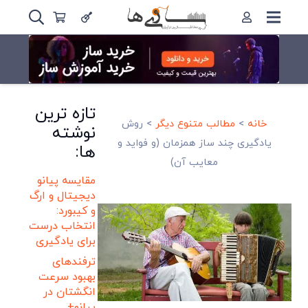
تازه ترین
خانه
>
مطالب متنوع دیگر
>
روش
نوشته
یادگیری چند ساز همزمان (و فواید و
ها:
معایب آن)
مقایسه پیانو
دیجیتال و ارگ
و کیبورد:
انتخاب درست
برای یادگیری
ترفندهای
بهبود سرعت
انگشتان در
پیانو+