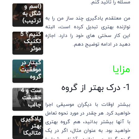
مسئله را تائید کنم.
چگونه یک
(اسم و
قطعه
شکل به
مطالب متنوع
دیگر
من معتقدم یادگیری چند ساز من را به
موسیقی
ترتیب)
راهنمای
را حفظ
نوازنده بهتری تبدیل کرده است، البته
راه‌اندازی
کنیم؟ 5
این کار سختی های خود را دارد. اجازه
گروه
تکنیک
دهید در ادامه توضیح دهم.
موسیقی و
موثر
مطالب متنوع
دیگر
نقش
موسیقی
گیتار در
مزایا
جاز شامل
موفقیت
مطالب متنوع
دیگر
چه
گروه
چطور
سازهایی
1- درک بهتر از گروه
متالیکا
ست و 4
اجرا کنیم؟
حقیقت
7 ترفند
جالب
بیشتر اوقات با دیگران موسیقی اجرا
برای
خواهید کرد. هر چقدر در مورد نحوه تعامل
یادگیری
با آنها بیشتر بدانید، هم گروه بهتری
بهتر
خواهید بود. به عنوان مثال، اگر در یک
متالیکا