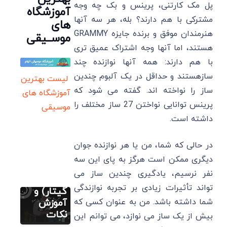
پل مک کارتنی، پرینس و بک چه وجه
آموزشگاه
مشترکی با هم دارند؟ بله، هر سه آنها
های
هنرمندان موفق و برنده جایزه GRAMMY
موســیقی
هستند، اما آنها وجه اشتراک عمیق تری
با هم دارند: همه آنها نوازنده چند
سازهستند و حداقل در یک آلبوم چندین
لیست بهترین
ساز را نواخته اند. گفته می شود كه
آموزشگاه های
نت رایگان
پرینس توانایی نواختن 27 ساز مختلف را
فارسی (پیانو
موسیقی
گیتار ویولن
سنتور)
داشته است.
ویولن
شاید یه
در حالی که شما، من یا هر نوازنده جوان
روز سرد
دیگری ممکن است هرگز به پای این سه
(پیانو
نفر نرسیم، یادگیری چندین ساز می
ویولن
مطالب متنوع
دیگر
تواند تأثیرات زیادی بر تجربه نوازندگی
گیتار) و
نت های
شما داشته باشد. من به عنوان کسی که
آموزش
موسیقی
نکات
مطالب متنوع
بیش از یک ساز می نوازد، می توانم این
دیگر
ایرانی