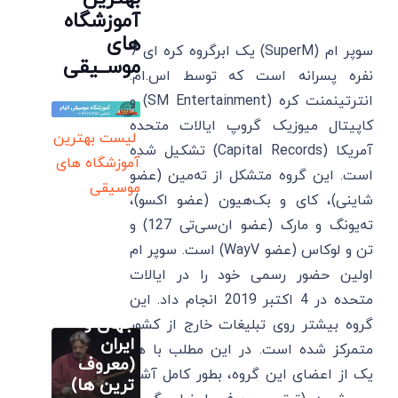
آموزشگاه
های
سوپر ام (SuperM) یک ابرگروه کره ای 7
موســیقی
نفره پسرانه است که توسط اس.ام.
انترتینمنت کره (SM Entertainment) و
کاپیتال میوزیک گروپ ایالات متحده
لیست بهترین
آمریکا (Capital Records) تشکیل شده
آموزشگاه های
است. این گروه متشکل از ته‌مین (عضو
موسیقی
شاینی)، کای و بک‌هیون (عضو اکسو)،
ته‌یونگ و مارک (عضو ان‌سی‌تی 127) و
آموزش اصولی
تن و لوکاس (عضو WayV) است. سوپر ام
تار
اولین حضور رسمی خود را در ایالات
20 بهترین
متحده در 4 اکتبر 2019 انجام داد. این
نوازنده تار
جهان و
گروه بیشتر روی تبلیغات خارج از کشور
آموزش اصولی
تار
ایران
متمرکز شده است. در این مطلب با هر
20 بهترین
(معروف
یک از اعضای این گروه، بطور کامل آشنا
سایر
نوازنده تار
ترین ها)