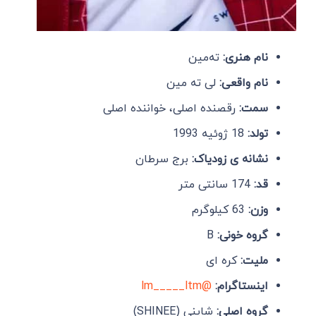
نام هنری:
ته‌مین
نام واقعی:
لی ته مین
سمت:
رقصنده اصلی، خواننده اصلی
تولد:
18 ژوئیه 1993
نشانه ی زودیاک:
برج سرطان
قد:
174 سانتی متر
وزن:
63 کیلوگرم
گروه خونی:
B
ملیت:
کره ای
اینستاگرام:
@lm_____ltm
گروه
اصلی:
شاینی (SHINEE)