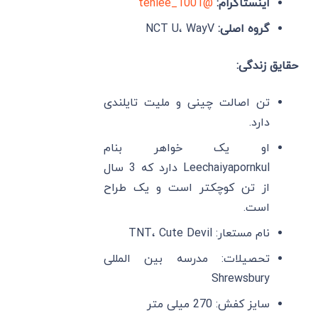
اینستاگرام:
@tenlee_1001
گروه اصلی:
NCT U، WayV
حقایق زندگی:
تن اصالت چینی و ملیت تایلندی
دارد.
او یک خواهر بنام
Leechaiyapornkul دارد که 3 سال
از تن کوچکتر است و یک طراح
است.
نام مستعار: TNT، Cute Devil
تحصیلات: مدرسه بین المللی
Shrewsbury
سایز کفش: 270 میلی متر