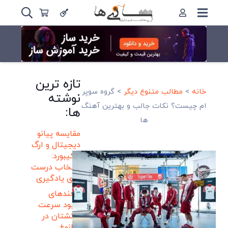
تازه ترین
خانه
>
مطالب متنوع دیگر
>
گروه سوپر
نوشته
ام چیست؟ نکات جالب و بهترین آهنگ
ها:
ها
مقایسه پیانو
دیجیتال و ارگ
و کیبورد:
انتخاب درست
برای یادگیری
ترفندهای
بهبود سرعت
انگشتان در
پیانو+