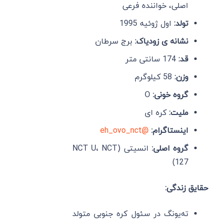
اصلی، خواننده فرعی
تولد:
اول ژوئیه 1995
نشانه ی زودیاک:
برج سرطان
قد:
174 سانتی متر
وزن:
58 کیلوگرم
گروه خونی:
O
ملیت:
کره ای
اینستاگرام:
@eh_ovo_nct
گروه اصلی:
انسیتی (NCT U، NCT
127)
حقایق زندگی:
ته‌یونگ در سئول کره جنوبی متولد