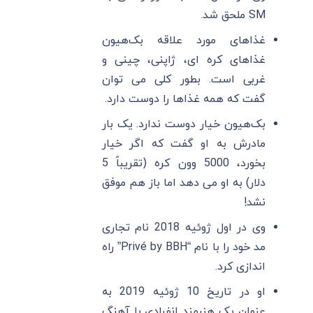
SM ملحق شد.
غذاهای مورد علاقه بک‌هیون
غذاهای کره ای، ژاپنی، چینی و
غربی است. بطور کلی می توان
گفت که همه غذاها را دوست دارد.
بک‌هیون خیار دوست ندارد. یک بار
مادرش به او گفت که اگر خیار
بخورد، 5000 وون کره (تقریباً 5
دلار) به او می دهد اما باز هم موفق
نشد!
وی در اول ژوئیه 2018 نام تجاری
مد خود را با نام “Privé by BBH” راه
اندازی کرد.
او در تاریخ 10 ژوئیه 2019 به
عنوان یک هنرمند انفرادی با آهنگ