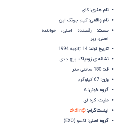
نام هنری:
کای
نام واقعی:
کیم جونگ این
سمت:
رقصنده اصلی، خواننده
اصلی، رپر
تاریخ تولد:
14 ژانویه 1994
نشانه ی زودیاک:
برج جدی
قد:
180 سانتی متر
وزن:
67 کیلوگرم
گروه خونی:
A
ملیت:
کره ای
اینستاگرام:
@zkdlin
گروه
اصلی:
اکسو (EXO)