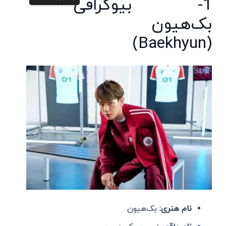
1- بیوگرافی
بک‌هیون
(Baekhyun)
سایت بازدید
مقالات
گردشگری
غذا
و رستوران
نام هنری:
بک‌هیون