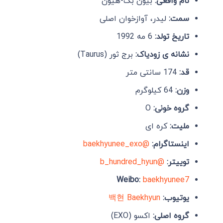
نام واقعی:
بیون بک-هیون
سمت:
لیدر، آوازخوان اصلی
تاریخ تولد:
6 مه 1992
نشانه ی زودیاک:
برج ثور (Taurus)
قد:
174 سانتی متر
وزن:
64 کیلوگرم
گروه خونی:
O
ملیت:
کره ای
اینستاگرام:
@baekhyunee_exo
توییتر:
@b_hundred_hyun
Weibo:
baekhyunee7
یوتیوب:
백현 Baekhyun
گروه
اصلی:
اکسو (EXO)