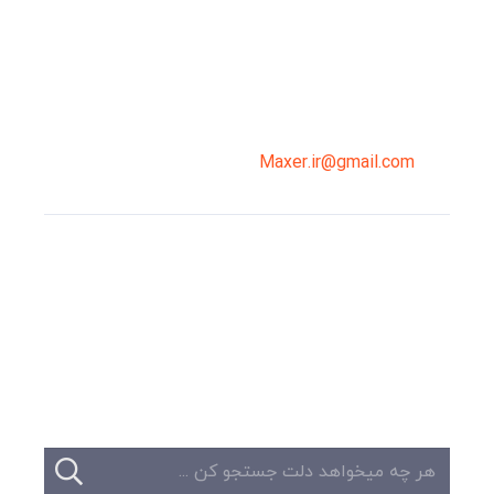
سپاهان، طبقه دوم، واحد 3
02191098099
0919-121-0008
Maxer.ir@gmail.com
وبلاگ
تبلیغات
تماس