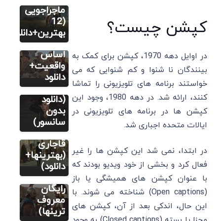
فیلم
ماجراجویی
12 بهترین
(12
کپشن چیست؟
فیلم
بهترین+دانلود)
فیلم
تاریخی بر
14 فیلم
اساس
در اوایل دهه 1970، کپشن برای کمک به
سینمایی
واقعیت+
بینندگان نا شنوا و کم شنوایی که می
اکشن
دانلود
خواستند برنامه های تلویزیونی را تماشا
فیلم
رزمی خفن
کنند، ارائه شد. در دهه 1980، وجود این
8 فیلم و
(دانلود
فیلم
سریال
بدون
کپشن ها در برنامه های تلویزیونی در
6 فیلم
تاریخی
سانسور)
ایالات متحده اجباری شد.
تاریخی
ایرانی
ایرانی
قاجاری
در ابتدا، نمی شد این کپشن ها را غیر
ساخت
(بهترینها+
فعال کرد و بخشی از خود ویدیو بودند که
خارج
دانلود)
(دانلود
با عنوان کپشن های همیشگی یا باز
رایگان
(Open captions) شناخته می شوند. با
معروف
این حال، اندکی بعد از آن، کپشن های
ترینها)
مجزا یا بسته (Closed captions) به وجود