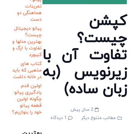
تمرینات
هماهنگی دو
کپشن
دست
پیانو دیجیتال
چیست؟
چیست؟
بهترین مدلها و
تفاوت با ارگ و
تفاوت آن با
کیبورد
کتاب های
زیرنویس (به
مذهبی که باید
در خانه داشت
زبان ساده)
اولین قدم
یادگیری پیانو:
چگونه اولین
قطعه پیانو
2 سال پیش
خود را بنوازیم؟
مطالب متنوع دیگر
1
دیدگاه
بهترین