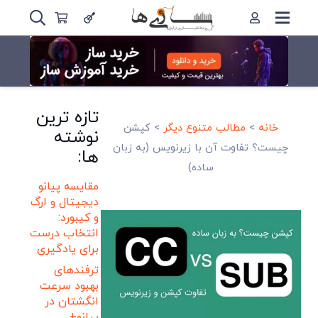
تازه ترین
خانه
>
مطالب متنوع دیگر
>
کپشن
نوشته
چیست؟ تفاوت آن با زیرنویس (به زبان
ها:
ساده)
مقایسه پیانو
دیجیتال و ارگ
و کیبورد:
انتخاب درست
برای یادگیری
ترفندهای
بهبود سرعت
انگشتان در
پیانو+