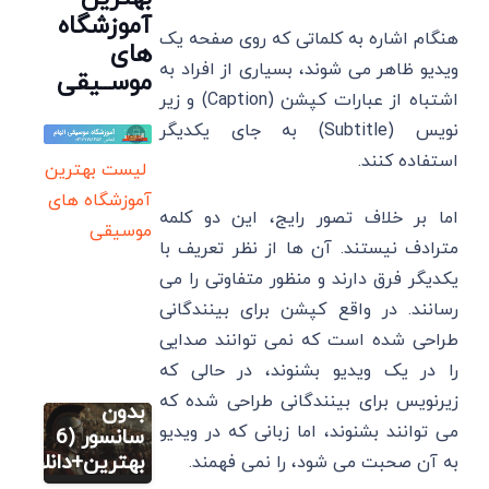
آموزشگاه
هنگام اشاره به کلماتی که روی صفحه یک
های
ویدیو ظاهر می شوند، بسیاری از افراد به
موســیقی
اشتباه از عبارات کپشن (Caption) و زیر
نویس (Subtitle) به جای یکدیگر
استفاده کنند.
لیست بهترین
آموزشگاه های
اما بر خلاف تصور رایج، این دو کلمه
موسیقی
مترادف نیستند. آن ها از نظر تعریف با
یکدیگر فرق دارند و منظور متفاوتی را می
فیلم
رسانند. در واقع کپشن برای بینندگانی
فیلم های
طراحی شده‌ است که نمی ‌توانند صدایی
تاریخی
را در یک ویدیو بشنوند، در حالی که
یونانی
زیرنویس‌ برای بینندگانی طراحی شده‌ که
بدون
فیلم
می ‌توانند بشنوند، اما زبانی که در ویدیو
سانسور (6
فیلم های
بهترین+دانلود)
به آن صحبت می ‌شود، را نمی ‌فهمند.
تاریخی