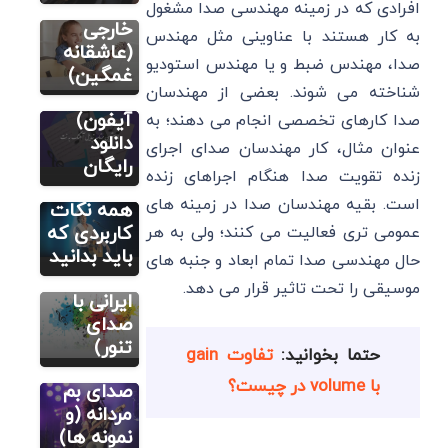
برنامه
ایرانی و
افرادی که در زمینه مهندسی صدا مشغول
تبدیل
خارجی
به کار هستند با عناوینی مثل مهندس
آهنگ به
(عاشقانه
صدا، مهندس ضبط و یا مهندس استودیو
نت
غمگین)
سایت آموزش
شناخته می شوند. بعضی از مهندسان
(اندروید و
آهنگسازی و
تنظیم
آیفون)
صدا کارهای تخصصی انجام می دهند؛ به
رشته
دانلود
عنوان مثال، کار مهندسان صدای اجرای
آهنگسازی
رایگان
زنده تقویت صدا هنگام اجراهای زنده
مطالب
در ایران:
آموزشی آواز
خوانی
است. بقیه مهندسان صدا در زمینه های
همه نکات
نمونه
کاربردی که
عمومی تری فعالیت می کنند؛ ولی به هر
صدای تنور
باید بدانید
حال مهندسی صدا تمام ابعاد و جنبه های
(خوانندگان
موسیقی را تحت تاثیر قرار می دهد.
مطالب
ایرانی با
آموزشی آواز
خوانی
صدای
صدای بم
تنور)
حتما بخوانید:
تفاوت gain
زنانه و
با volume در چیست؟
صدای بم
مردانه (و
نمونه ها)