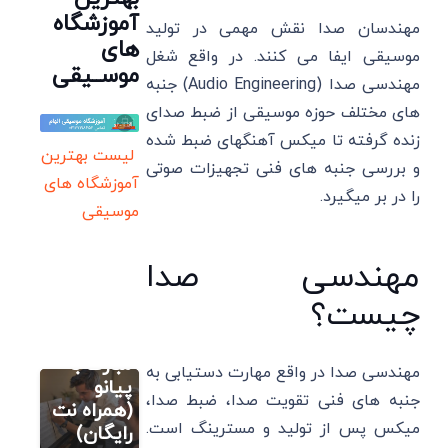
آموزشگاه
مهندسان صدا نقش مهمی در تولید
های
موسیقی ایفا می کنند. در واقع شغل
موســیقی
مهندسی صدا (Audio Engineering) جنبه
های مختلف حوزه موسیقی از ضبط صدای
زنده گرفته تا میکس آهنگهای ضبط شده
لیست بهترین
و بررسی جنبه های فنی تجهیزات صوتی
آموزشگاه های
را در بر میگیرد.
موسیقی
آموزش نت
مهندسی صدا
های پیانو
آموزش
چیست؟
سایت آموزش
آهنگ
آهنگسازی و
تنظیم
تولدت
آکورد
مبارک با
مهندسی صدا در واقع مهارت دستیابی به
سایت آموزش
آهنگ
پیانو
آهنگسازی و
جنبه های فنی تقویت صدا، ضبط صدا،
تنظیم
های
(همراه نت
4 بهترین
میکس پس از تولید و مسترینگ است.
معروف
رایگان)