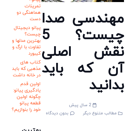
تمرینات
مهندسی صدا
هماهنگی دو
دست
پیانو دیجیتال
چیست؟ 5
چیست؟
بهترین مدلها و
نقش اصلی
تفاوت با ارگ و
کیبورد
آن که باید
کتاب های
مذهبی که باید
در خانه داشت
بدانید
اولین قدم
یادگیری پیانو:
چگونه اولین
قطعه پیانو
2 سال پیش
خود را بنوازیم؟
مطالب متنوع دیگر
بدون دیدگاه
بهترین