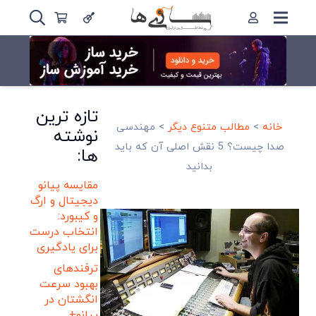
تازه ترین
خانه
>
مطالب متنوع دیگر
>
مهندسی
نوشته
صدا چیست؟ 5 نقش اصلی آن که باید
ها:
بدانید
مقایسه پیانو
دیجیتال و ارگ
و کیبورد:
انتخاب درست
برای یادگیری
ترفندهای
بهبود سرعت
انگشتان در
پیانو+