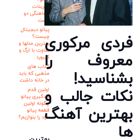
تمرینات
هماهنگی دو
دست
پیانو دیجیتال
فردی مرکوری
چیست؟
بهترین مدلها و
تفاوت با ارگ و
معروف را
کیبورد
کتاب های
بشناسید!
مذهبی که باید
در خانه داشت
اولین قدم
نکات جالب و
یادگیری پیانو:
چگونه اولین
بهترین آهنگ
قطعه پیانو
خود را بنوازیم؟
ها
بهترین