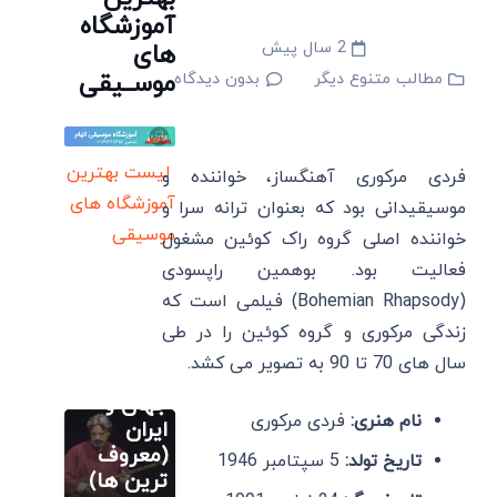
آموزشگاه
2 سال پیش
های
مطالب متنوع دیگر
بدون دیدگاه
موســیقی
لیست بهترین
فردی مرکوری آهنگساز، خواننده و
آموزشگاه های
موسیقیدانی بود که بعنوان ترانه سرا و
موسیقی
خواننده اصلی گروه راک کوئین مشغول
فعالیت بود. بوهمین راپسودی
(Bohemian Rhapsody‎) فیلمی است که
آموزش اصولی
تار
زندگی مرکوری و گروه کوئین را در طی
20 بهترین
سال های 70 تا 90 به تصویر می کشد.
نوازنده تار
جهان و
آموزش اصولی
نام هنری:
فردی مرکوری
تار
ایران
20 بهترین
(معروف
تاریخ تولد:
5 سپتامبر 1946
سایر
نوازنده تار
ترین ها)