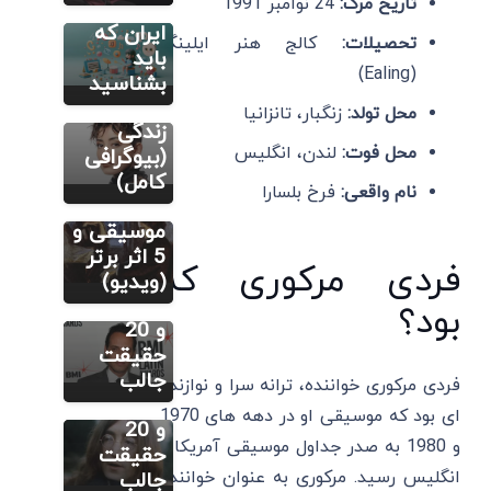
ملک موسو
تاریخ مرگ:
24 نوامبر 1991
خانم در
کیست؟
ایران که
تحصیلات:
کالج هنر ایلینگ
آثار برتر و
باید
مطالب متنوع
دیگر
(Ealing)
10 نکته
بشناسید
فردریک
جالب
محل تولد:
زنگبار، تانزانیا
شوپن
زندگی
محل فوت:
لندن، انگلیس
کیست؟
(بیوگرافی
سایر
زندگینامه،
کامل)
نام واقعی:
فرخ بلسارا
مارک
شناخت
آنتونی:
موسیقی و
زندگینامه،
5 اثر برتر
فردی مرکوری که
بهترین
(ویدیو)
سایر
آهنگ ها
بود؟
جان لنون:
و 20
زندگینامه،
حقیقت
بهترین
جالب
فردی مرکوری خواننده، ترانه سرا و نوازنده
آهنگ ها
ای بود که موسیقی او در دهه های 1970
و 20
و 1980 به صدر جداول موسیقی آمریکا و
حقیقت
انگلیس رسید. مرکوری به عنوان خواننده
جالب