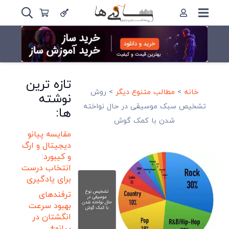
تازه ترین
خانه
>
مطالب متنوع دیگر
>
روش
نوشته
تشخیص سبک موسیقی در حال نواخته
ها:
شدن با کمک گوش
مقایسه پیانو
دیجیتال و ارگ
و کیبورد:
انتخاب درست
برای یادگیری
ترفندهای
بهبود سرعت
انگشتان در
پیانو+