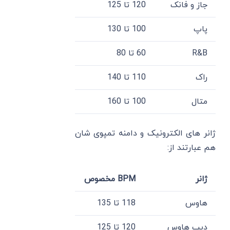
جاز و فانک
120 تا 125
پاپ
100 تا 130
R&B
60 تا 80
راک
110 تا 140
متال
100 تا 160
ژانر های الکترونیک و دامنه تمپوی شان
هم عبارتند از:
ژانر
BPM مخصوص
هاوس
118 تا 135
دیپ هاوس
120 تا 125