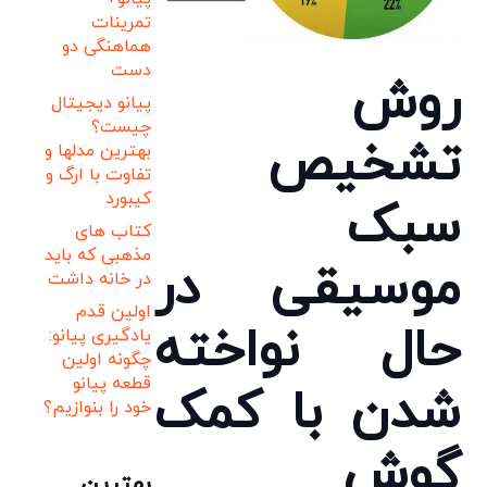
تمرینات
هماهنگی دو
دست
روش
پیانو دیجیتال
چیست؟
تشخیص
بهترین مدلها و
تفاوت با ارگ و
کیبورد
سبک
کتاب های
مذهبی که باید
موسیقی در
در خانه داشت
اولین قدم
حال نواخته
یادگیری پیانو:
چگونه اولین
قطعه پیانو
شدن با کمک
خود را بنوازیم؟
گوش
بهترین