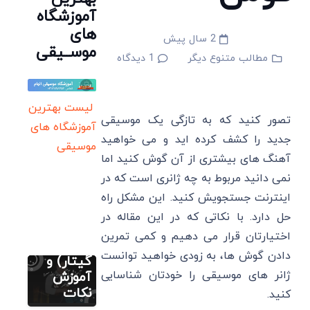
آموزشگاه
های
2 سال پیش
موســیقی
مطالب متنوع دیگر
1
دیدگاه
لیست بهترین
تصور کنید که به تازگی یک موسیقی
آموزشگاه های
نت رایگان
جدید را کشف کرده اید و می خواهید
فارسی (پیانو
موسیقی
گیتار ویولن
آهنگ های بیشتری از آن گوش کنید اما
سنتور)
نمی دانید مربوط به چه ژانری است که در
ویولن
شاید یه
اینترنت جستجویش کنید. این مشکل راه
روز سرد
حل دارد. با نکاتی که در این مقاله در
(پیانو
اختیارتان قرار می دهیم و کمی تمرین
ویولن
مطالب متنوع
دادن گوش ها، به زودی خواهید توانست
دیگر
گیتار) و
ژانر های موسیقی را خودتان شناسایی
نت های
آموزش
موسیقی
نکات
کنید.
مطالب متنوع
دیگر
ایرانی