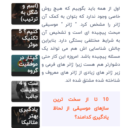
چگونه یک
(اسم و
اول از همه باید بگوییم که هیچ روش
قطعه
شکل به
مطالب متنوع
خاصی وجود ندارد که بتوان به کمک آن
دیگر
موسیقی
ترتیب)
راهنمای
ژانر را مشخص کرد. ” ژانر ” موسیقی
را حفظ
راه‌اندازی
کنیم؟ 5
مبحث پیچیده ای است و تشخیص آن
گروه
تکنیک
به شرایط مختلفی بستگی دارد. بنابراین
موسیقی و
موثر
مطالب متنوع
چالش شناسایی اش هم می تواند یک
دیگر
نقش
مسئله پیچیده باشد. امروزه این کار حتی
موسیقی
گیتار در
جاز شامل
موفقیت
دشوارتر هم هست زیرا ژانر های فرعی و
مطالب متنوع
دیگر
چه
گروه
زیر ژانر های زیادی از ژانر های معروف و
چطور
سازهایی
شناخته شده مشتق شده اند.
متالیکا
ست و 4
اجرا کنیم؟
حقیقت
7 ترفند
جالب
10 تا از سخت ترین
برای
سازهای موسیقی از لحاظ
یادگیری
بهتر
یادگیری کدامند؟
متالیکا