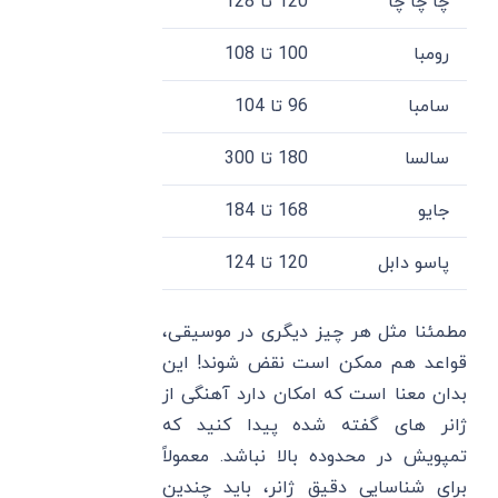
چا چا چا
120 تا 128
رومبا
100 تا 108
سامبا
96 تا 104
سالسا
180 تا 300
جایو
168 تا 184
پاسو دابل
120 تا 124
مطمئنا مثل هر چیز دیگری در موسیقی،
قواعد هم ممکن است نقض شوند! این
بدان معنا است که امکان دارد آهنگی از
ژانر های گفته شده پیدا کنید که
تمپویش در محدوده بالا نباشد. معمولاً
برای شناسایی دقیق ژانر، باید چندین