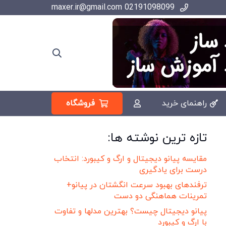
02191098099 maxer.ir@gmail.com
فروشگاه
راهنمای خرید
تازه ترین نوشته ها:
مقایسه پیانو دیجیتال و ارگ و کیبورد: انتخاب
درست برای یادگیری
ترفندهای بهبود سرعت انگشتان در پیانو+
تمرینات هماهنگی دو دست
پیانو دیجیتال چیست؟ بهترین مدلها و تفاوت
با ارگ و کیبورد