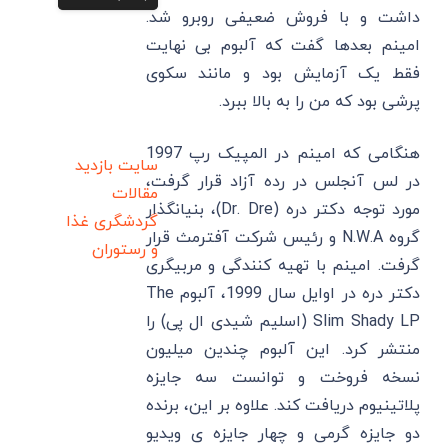
داشت و با فروش ضعیفی روبرو شد.
امینم بعدها گفت که آلبوم بی نهایت
فقط یک آزمایش بود و مانند سکوی
پرشی بود که من را به بالا ببرد.
هنگامی که امینم در المپیک رپ 1997
سایت بازدید
در لس آنجلس در رده آزاد قرار گرفت،
مقالات
مورد توجه دکتر دره (Dr. Dre)، بنیانگذار
گردشگری
غذا
گروه N.W.A و رئیس شرکت آفترمث قرار
و رستوران
گرفت. امینم با تهیه کنندگی و مربیگری
دکتر دره در اوایل سال 1999، آلبوم The
Slim Shady LP (اسلیم شیدی ال‌ پی) را
منتشر كرد. این آلبوم چندین میلیون
نسخه فروخت و توانست سه جایزه
پلاتینیوم دریافت کند. علاوه بر این، برنده
دو جایزه گرمی و چهار جایزه ی ویدیو