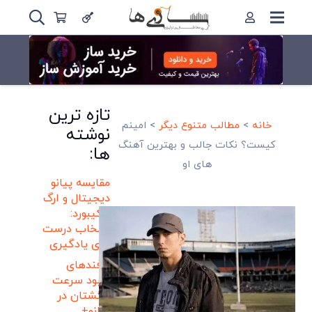
تازه ترین
خانه
>
مطالب متنوع دیگر
>
امینم
نوشته
کیست؟ نکات جالب و بهترین آهنگ
ها:
های او
مقایسه پیانو
دیجیتال و ارگ
و کیبورد:
انتخاب درست
برای یادگیری
ترفندهای
بهبود سرعت
انگشتان در
پیانو+