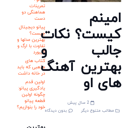
تمرینات
امینم
هماهنگی دو
دست
پیانو دیجیتال
کیست؟ نکات
چیست؟
بهترین مدلها و
جالب و
تفاوت با ارگ و
کیبورد
بهترین آهنگ
کتاب های
مذهبی که باید
در خانه داشت
های او
اولین قدم
یادگیری پیانو:
چگونه اولین
قطعه پیانو
2 سال پیش
خود را بنوازیم؟
مطالب متنوع دیگر
بدون دیدگاه
بهترین