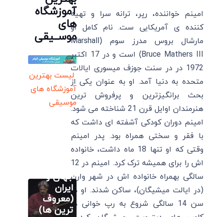
آموزشگاه
امینم خواننده، رپر، ترانه سرا و تهیه
های
کننده ی آمریکایی ست. نام کامل او
موســیقی
مارشال بروس مدرز سوم (Marshall
Bruce Mathers III) است و در 17 اکتبر
1972 در در سنت ‌جوزف میسوری ایالات
لیست بهترین
متحده به دنیا آمد. او به عنوان یکی از
آموزشگاه های
بحث برانگیزترین و پرفروش ترین
موسیقی
هنرمندان اوایل قرن 21 شناخته می شود.
امینم دوران کودکی آشفته ای داشت که
آموزش اصولی
با فقر و سختی همراه بود. پدر امینم
تار
وقتی که او تنها 18 ماه داشت، خانواده
20 بهترین
اش را برای همیشه ترک کرد. امینم در 12
نوازنده تار
جهان و
سالگی بهمراه خانواده اش در شهر وارن
آموزش اصولی
تار
ایران
(در ایالت میشیگان)، ساکن شدند. او در
20 بهترین
(معروف
سن 14 سالگی شروع به رپ خوانی در
سایر
نوازنده تار
ترین ها)