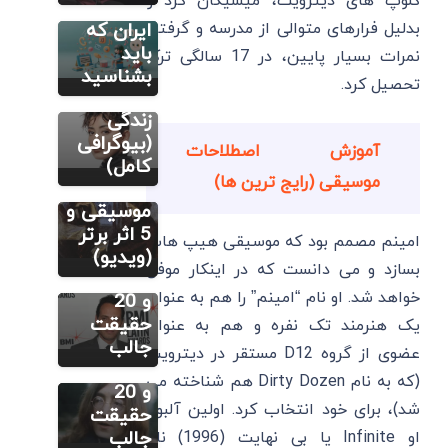
کلوپ های دیترویت، میشیگان کرد و
ملک موسو
خانم در
کیست؟
بدلیل فرارهای متوالی از مدرسه و گرفتن
ایران که
آثار برتر و
باید
مطالب متنوع
نمرات بسیار پایین، در 17 سالگی ترک
دیگر
10 نکته
بشناسید
تحصیل کرد.
فردریک
جالب
شوپن
زندگی
کیست؟
(بیوگرافی
آموزش اصطلاحات
سایر
زندگینامه،
کامل)
موسیقی (رایج ترین ها)
مارک
شناخت
آنتونی:
موسیقی و
زندگینامه،
5 اثر برتر
امینم مصمم بود که موسیقی هیپ هاپ
بهترین
(ویدیو)
بسازد و می دانست که در اینکار موفق
سایر
آهنگ ها
خواهد شد. او نام “امینم” را هم به عنوان
جان لنون:
و 20
زندگینامه،
حقیقت
یک هنرمند تک نفره و هم به عنوان
بهترین
جالب
عضوی از گروه D12 مستقر در دیترویت
آهنگ ها
(که به نام Dirty Dozen هم شناخته می
و 20
شد)، برای خود انتخاب کرد. اولین آلبوم
حقیقت
جالب
او Infinite یا بی نهایت (1996) نام