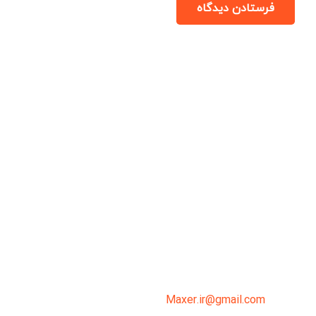
فرستادن دیدگاه
میدان انقلاب، جنب سینما مرکزی، ساختمان
سپاهان، طبقه دوم، واحد 3
02191098099
0919-121-0008
Maxer.ir@gmail.com