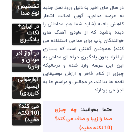
آواز: 4
تشخیص
در سال های اخیر به دلیل ورود نسل جدید
بهترین
نوع صدا
به عرصه مداحی، گویی اصالت اشعار
کلاس ها
کاهش یافته (شاید شما هم مداحانی را
در ایران+
مطالب
دیده باشید که از ملودی آهنگ های
نکات
آموزشی آواز
خوانی
یادگیری
خوانندگان پاپ برای مداحی استفاده می
مطالب
انواع صدا
آموزشی آواز
کنند). همچنین گفتنی است که بسیاری
خوانی
در آواز (در
از افراد بدون یادگیری حرفه ای مداحی به
16 ترفند
مردان و
این این عرصه وارد شده و درحالیکه
گرم کردن
زنان)
مطالب
صدا برای
چیزی از کلام فاخر و ارزش موسیقایی
آموزشی آواز
خوانی
آوازخوانی
نغمه‌ ها بدانند، در مجالس و مراسم ها به
چه چیزی
(بسیار
اجرا می پردازند.
صدا را زیبا
کاربردی)
و صاف
می کند؟
حتما بخوانید:
چه چیزی
(10 نکته
صدا را زیبا و صاف می کند؟
مفید)
(10 نکته مفید)