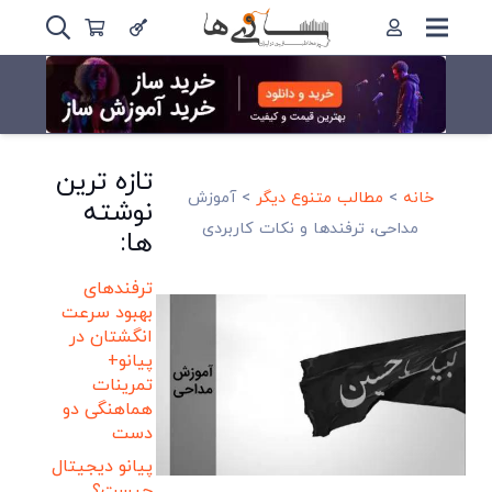
تازه ترین
خانه
>
مطالب متنوع دیگر
>
آموزش
نوشته
مداحی، ترفندها و نکات کاربردی
ها:
ترفندهای
بهبود سرعت
انگشتان در
پیانو+
تمرینات
هماهنگی دو
دست
پیانو دیجیتال
چیست؟