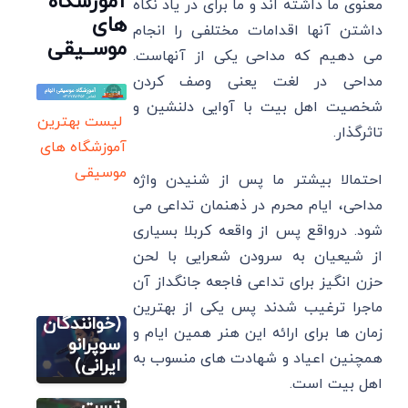
آموزشگاه
معنوی ما داشته اند و ما برای در یاد نگاه
های
داشتن آنها اقدامات مختلفی را انجام
موســیقی
می دهیم که مداحی یکی از آنهاست.
مداحی در لغت یعنی وصف کردن
شخصیت اهل بیت با آوایی دلنشین و
لیست بهترین
تاثرگذار.
آموزشگاه های
موسیقی
احتمالا بیشتر ما پس از شنیدن واژه
مطالب
آموزشی آواز
مداحی، ایام محرم در ذهنمان تداعی می
خوانی
شود. درواقع پس از واقعه کربلا بسیاری
نمونه
از شیعیان به سرودن شعرایی با لحن
صدای
متسو
حزن انگیز برای تداعی فاجعه جانگداز آن
مطالب
سوپرانو
آموزشی آواز
ماجرا ترغیب شدند پس یکی از بهترین
خوانی
(خوانندگان
زمان ها برای ارائه این هنر همین ایام و
مطالب
تشخیص
سوپرانو
آموزشی آواز
خوانی
همچنین اعیاد و شهادت های منسوب به
دانگ
ایرانی)
آموزش
اهل بیت است.
صدا+
آنلاین
تست