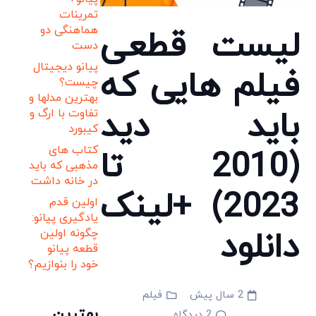
تمرینات
هماهنگی دو
لیست قطعی
دست
پیانو دیجیتال
فیلم هایی که
چیست؟
بهترین مدلها و
باید دید
تفاوت با ارگ و
کیبورد
کتاب های
(2010 تا
مذهبی که باید
در خانه داشت
2023) +لینک
اولین قدم
یادگیری پیانو:
دانلود
چگونه اولین
قطعه پیانو
خود را بنوازیم؟
2 سال پیش
فیلم
بهترین
2
دیدگاه