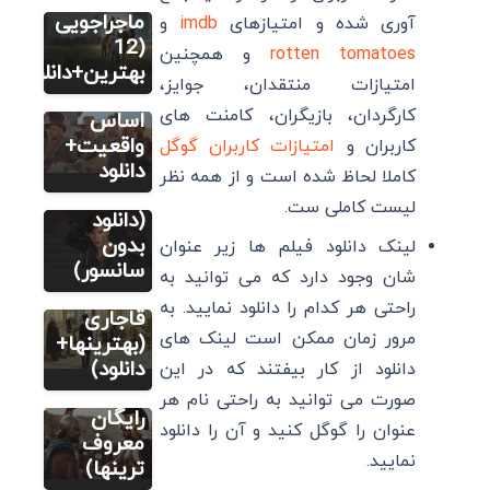
فیلم
ماجراجویی
آوری شده و امتیازهای
imdb
و
12 بهترین
(12
rotten tomatoes
و همچنین
فیلم
بهترین+دانلود)
امتیازات منتقدان، جوایز،
فیلم
تاریخی بر
کارگردان، بازیگران، کامنت های
14 فیلم
اساس
سینمایی
واقعیت+
کاربران و
امتیازات کاربران گوگل
اکشن
دانلود
کاملا لحاظ شده است و از همه نظر
فیلم
رزمی خفن
لیست کاملی ست.
8 فیلم و
(دانلود
فیلم
سریال
بدون
لینک دانلود فیلم ها زیر عنوان
6 فیلم
تاریخی
سانسور)
شان وجود دارد که می توانید به
تاریخی
ایرانی
راحتی هر کدام را دانلود نمایید. به
ایرانی
قاجاری
مرور زمان ممکن است لینک های
ساخت
(بهترینها+
خارج
دانلود)
دانلود از کار بیفتند که در این
(دانلود
صورت می توانید به راحتی نام هر
رایگان
عنوان را گوگل کنید و آن را دانلود
معروف
نمایید.
ترینها)