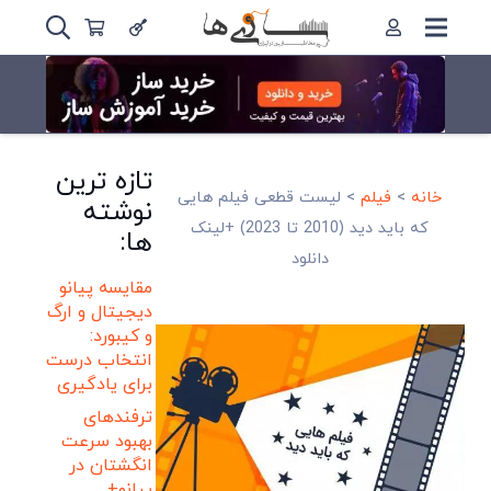
تازه ترین
خانه
>
فیلم
>
لیست قطعی فیلم هایی
نوشته
که باید دید (2010 تا 2023) +لینک
ها:
دانلود
مقایسه پیانو
دیجیتال و ارگ
و کیبورد:
انتخاب درست
برای یادگیری
ترفندهای
بهبود سرعت
انگشتان در
پیانو+