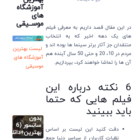
آموزشگاه
های
موســیقی
در این مقال قصد داریم به معرفی فیلم
های یک دهه اخیر که به انتخاب
منتقدان جز آثار برتر سینما ها بوده اند و
لیست بهترین
مردم در 10، 20 و حتی 50 سال آینده هم
آموزشگاه های
آن ها را تماشا خواهند کرد، بپردازیم.
موسیقی
6 نکته درباره این
فیلم
فیلم هایی که حتما
فیلم های
تاریخی
باید ببینید
یونانی
بدون
فیلم
سانسور (6
دقت کنید این لیست بر اساس
فیلم های
بهترین+دانلود)
نظرات کاربران از سراسر دنیا جمع
تاریخی