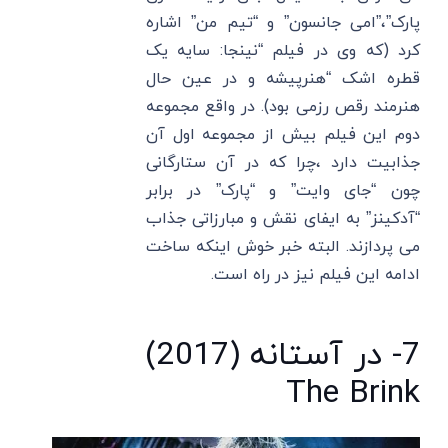
پارک”،”امی جانسون” و “تیم من” اشاره
کرد (که وی در فیلم “نینجا: سایه یک
قطره اشک “هنرپیشه و در عین حال
هنرمند رقص رزمی بود). در واقع مجموعه
دوم این فیلم بیش از مجموعه اول آن
جذابیت دارد ،چرا که در آن ستارگانی
چون “جای وایت” و “پارک” در برابر
“آدکینز” به ایفای نقش و مبارزاتی جذاب
می پردازند. البته خبر خوش اینکه ساخت
ادامه این فیلم نیز در راه است.
7- در آستانه (2017)
The Brink