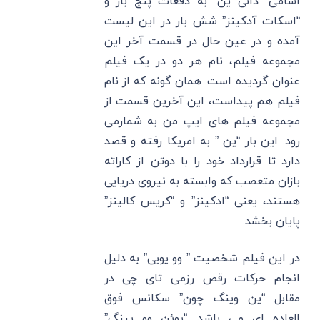
اسامی “دانی ین” به دفعات پنج بار و
“اسکات آدکینز” شش بار در این لیست
آمده و در عین حال در قسمت آخر این
مجموعه فیلم، نام هر دو در یک فیلم
عنوان گردیده است. همان گونه که از نام
فیلم هم پیداست، این آخرین قسمت از
مجموعه فیلم های ایپ من به شمارمی
رود. این بار “ین ” به امریکا رفته و قصد
دارد تا قرارداد خود را با دوتن از کاراته
بازان متعصب که وابسته به نیروی دریایی
هستند، یعنی “ادکینز” و “کریس کالینز”
پایان بخشد.
در این فیلم شخصیت ” وو یویی” به دلیل
انجام حرکات رقص رزمی تای چی در
مقابل “ین وینگ چون” سکانس فوق
العاده ای می باشد. “یوئن وو پینگ”