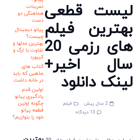
لیست قطعی
تمرینات
هماهنگی دو
دست
بهترین فیلم
پیانو دیجیتال
چیست؟
های رزمی 20
بهترین مدلها و
تفاوت با ارگ و
کیبورد
سال اخیر+
کتاب های
مذهبی که باید
لینک دانلود
در خانه داشت
اولین قدم
یادگیری پیانو:
چگونه اولین
2 سال پیش
فیلم
قطعه پیانو
13
دیدگاه
خود را بنوازیم؟
بهترین