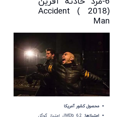
6-مرد حادثه آفرین
(2018 ) Accident
Man
محصول کشور آمریکا
امتیازها:
IMDb 6.2، امتیاز گوگل