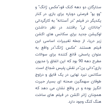
ستارگان دو دهه کنک فو،”مکس ژانگ” و
“وو یو” فرصتی دوباره برای بازی در کنار
یکدیگر در فیلم “در آستانه” به کارگردانی
“جاناتان لی” یافتند. در نظر داشتن
لوکیشن جدید برای سکانس های اکشن
زیر دریا، از جمله تغییرات اساسی این
فیلم هستند. “مکس ژانگ”در واقع به
عنوان پاسخی قانع کننده برای سوالات
مطرح دهه 90 بود که این اتفاق را مدیون
بازی”دانی ین”در نقش پلیس شجاع است.
سکانس نبرد نهایی در یک قایق و دراوج
طوفان سهمگین صحنه ای بسیار حیرت
انگیز بوده و در واقع نشان می دهد که
همچنان ژانر اکشن در فیلم های ساخت
هنگ کنگ وجود دارد.