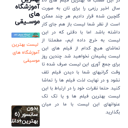
در این مطلب ما بهترین فیلم های 20
آموزشگاه
سال اخیر رزمی را برای تان به صورت
های
گلچین شده قرار دادیم هر چند ممکن
موســیقی
است از نظر شما لیست باز هم جای کار
داشته باشد. اما با دقتی که در این
لیست به خرج داده ایم، مطمئنا از
لیست بهترین
تماشای هیچ کدام از فیلم های این
آموزشگاه های
لیست پشیمان نخواهید شد. چندین روز
موسیقی
برای جمع آوری این لیست صرف شده تا
وقت گرانبهای شما با دیدن فیلم تلف
فیلم
نشود و در نهایت لذت فیلم ها را تماشا
فیلم های
کنید. حتما نظرات خود را در ارتباط با این
تاریخی
لیست بهترین فیلم ها و یا تک تک
یونانی
عنوانهای این لیست با ما در میان
بدون
بگذارید.
فیلم
سانسور (6
فیلم های
بهترین+دانلود)
تاریخی