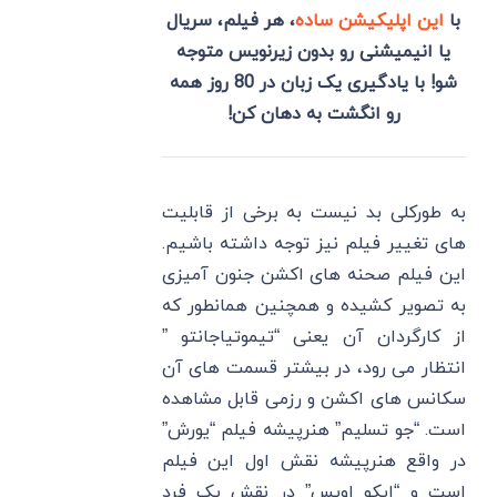
با
این اپلیکیشن ساده
، هر فیلم، سریال
یا انیمیشنی رو بدون زیرنویس متوجه
شو! با یادگیری یک زبان در 80 روز همه
رو انگشت به دهان کن!
به طورکلی بد نیست به برخی از قابلیت
های تغییر فیلم نیز توجه داشته باشیم.
این فیلم صحنه های اکشن جنون آمیزی
به تصویر کشیده و همچنین همانطور که
از کارگردان آن یعنی “تیموتیاجانتو ”
انتظار می رود، در بیشتر قسمت های آن
سکانس های اکشن و رزمی قابل مشاهده
است. “جو تسلیم” هنرپیشه فیلم “یورش”
در واقع هنرپیشه نقش اول این فیلم
است و “ایکو اویس” در نقش یک فرد