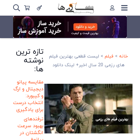
تازه ترین
خانه
>
فیلم
>
لیست قطعی بهترین فیلم
نوشته
های رزمی 20 سال اخیر+ لینک دانلود
ها:
مقایسه پیانو
دیجیتال و ارگ
و کیبورد:
انتخاب درست
برای یادگیری
ترفندهای
بهبود سرعت
انگشتان در
پیانو+