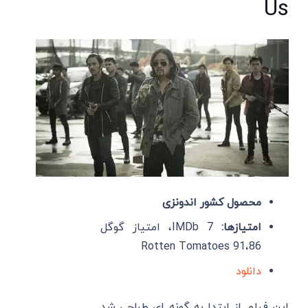
Us
محصول کشور اندونزی
امتیازها:
IMDb 7، امتیاز گوگل
86،Rotten Tomatoes 91
دانلود
این فیلم از ابتدا به گونه ای طراحی شد