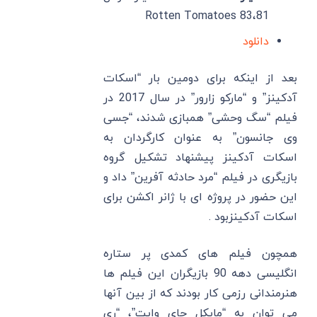
81،Rotten Tomatoes 83
دانلود
بعد از اینکه برای دومین بار “اسکات
آدکینز” و “مارکو زارور” در سال 2017 در
فیلم “سگ وحشی” همبازی شدند، “جسی
وی جانسون” به عنوان کارگردان به
اسکات آدکینز پیشنهاد تشکیل گروه
بازیگری در فیلم “مرد حادثه آفرین” داد و
این حضور در پروژه ای با ژانر اکشن برای
اسکات آدکینزبود .
همچون فیلم های کمدی پر ستاره
انگلیسی دهه 90 بازیگران این فیلم ها
هنرمندانی رزمی کار بودند که از بین آنها
می توان به “مایکل جای وایت”، “ری