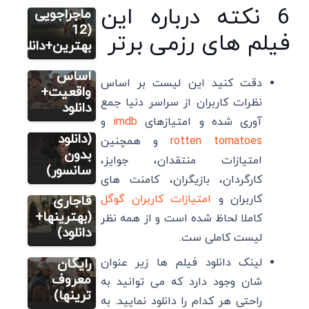
فیلم
6 نکته درباره این
ماجراجویی
12 بهترین
(12
فیلم های رزمی برتر
فیلم
بهترین+دانلود)
فیلم
تاریخی بر
14 فیلم
اساس
دقت کنید این لیست بر اساس
سینمایی
واقعیت+
نظرات کاربران از سراسر دنیا جمع
اکشن
دانلود
فیلم
رزمی خفن
آوری شده و امتیازهای
imdb
و
8 فیلم و
(دانلود
rotten tomatoes
و همچنین
فیلم
سریال
بدون
امتیازات منتقدان، جوایز،
6 فیلم
تاریخی
سانسور)
کارگردان، بازیگران، کامنت های
تاریخی
ایرانی
ایرانی
کاربران و
امتیازات کاربران گوگل
قاجاری
ساخت
(بهترینها+
کاملا لحاظ شده است و از همه نظر
خارج
دانلود)
لیست کاملی ست.
(دانلود
رایگان
لینک دانلود فیلم ها زیر عنوان
معروف
شان وجود دارد که می توانید به
ترینها)
راحتی هر کدام را دانلود نمایید. به