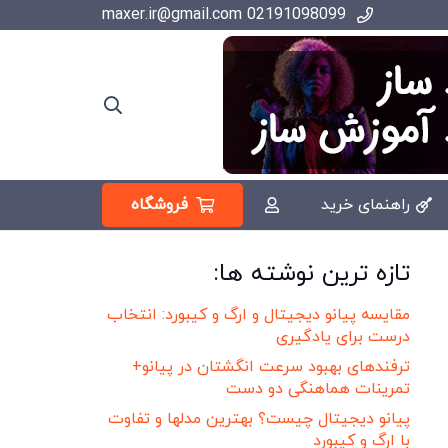
02191098099 maxer.ir@gmail.com
فروشگاه
راهنمای خرید
تازه ترین نوشته ها:
مقایسه پیانو دیجیتال و ارگ و کیبورد: انتخاب
درست برای یادگیری
ترفندهای بهبود سرعت انگشتان در پیانو+
تمرینات هماهنگی دو دست
پیانو دیجیتال چیست؟ بهترین مدلها و تفاوت
با ارگ و کیبورد