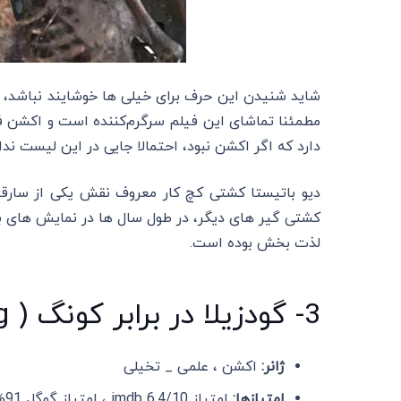
شاید شنیدن این حرف برای خیلی ها خوشایند نباشد، 
مطمئنا تماشای این فیلم سرگرم‌کننده است و اکشن فوق
دارد که اگر اکشن نبود، احتمالا جایی در این لیست ند
دیو باتیستا کشتی کچ کار معروف نقش یکی از سارقین
کشتی گیر های دیگر، در طول سال ها در نمایش های ب
لذت بخش بوده است.
3- گودزیلا در برابر کونگ ( Godzilla vs.kong)-2021
ژانر:
اکشن ، علمی _ تخیلی
امتیازها:
امتیاز imdb 6.4/10 ، امتیاز گوگل 91% و امتیاز : 75% Rotten Tomatoes