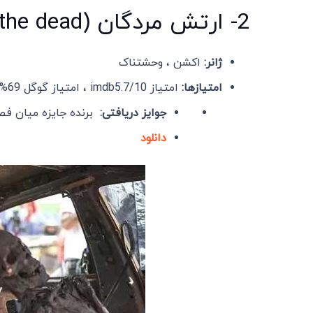
2- ارتش مردگان (Army of the dead)-2021
ژانر:
اکشن ، وحشتناک
امتیازها:
امتیاز imdb5.7/10 ، امتیاز گوگل 69% و امتیاز : 67% Rotten Tomatoes
جوایز دریافتی:
برنده جایزه میان فصل
دانلود