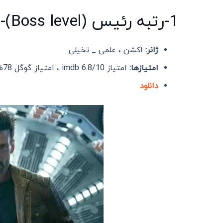
1-رتبه رئیس (Boss level)-2021
ژانر:
اکشن ، علمی _ تخیلی
امتیازها:
امتیاز imdb 6.8/10 ، امتیاز گوگل 78% و امتیاز : 74% Rotten Tomatoes
دانلود