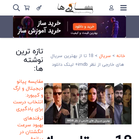
تازه ترین
خانه
>
سریال
>
18 تا از بهترین سریال
نوشته
های خارجی از نظر imdb+ لینک دانلود
ها:
مقایسه پیانو
دیجیتال و ارگ
و کیبورد:
انتخاب درست
برای یادگیری
ترفندهای
بهبود سرعت
انگشتان در
پیانو+