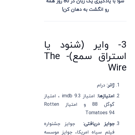
شو! با یادگیری یک زبان در 80 روز همه
رو انگشت به دهان کن!
3- وایر (شنود یا
استراق سمع)- The
Wire
ژانر:
درام
امتیازها:
امتیاز imdb 9.3 ، امتیاز
گوگل 88 و امتیاز Rotten
Tomatoes 94
جوایز دریافتی:
جوایز جشنواره
فیلم سیاه امریکا، جوایز موسسه