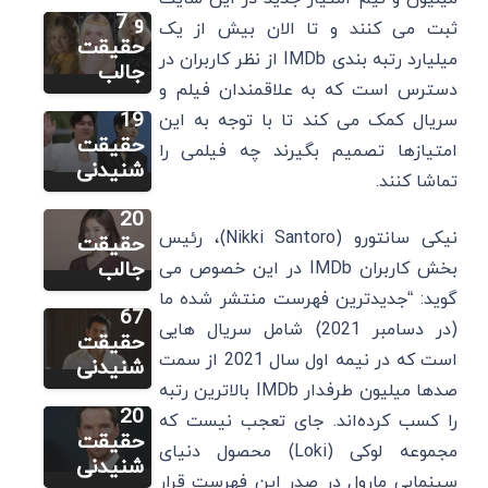
لی مینهو:
و 7
ثبت می کنند و تا الان بیش از یک
زندگینامه،
حقیقت
میلیارد رتبه بندی IMDb از نظر کاربران در
سایر
بهترین
جالب
دسترس است که به علاقمندان فیلم و
سونگ هه
فیلم ها و
کیو:
19
سریال کمک می کند تا با توجه به این
زندگینامه،
حقیقت
امتیازها تصمیم بگیرند چه فیلمی را
سایر
بهترین
شنیدنی
تماشا کنند.
بوراک
فیلم ها و
اوزچیویت:
20
نیکی سانتورو (Nikki Santoro)، رئیس
زندگینامه،
حقیقت
سایر
بهترین
جالب
بخش کاربران IMDb در این خصوص می
بندیکت
فیلم ها و
گوید: “جدیدترین فهرست منتشر شده ما
کامبربچ:
67
(در دسامبر 2021) شامل سریال هایی
زندگینامه،
حقیقت
است که در نیمه اول سال 2021 از سمت
بهترین
شنیدنی
فیلم ها و
صدها میلیون طرفدار IMDb بالاترین رتبه
20
را کسب کرده‌اند. جای تعجب نیست که
حقیقت
مجموعه لوکی (Loki) محصول دنیای
شنیدنی
سینمایی مارول در صدر این فهرست قرار