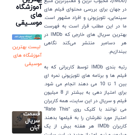
(IMDb)، محبوب ترین و معتبرترین منبع
آموزشگاه
در جهان برای بررسی محتوای فیلم های
های
سینمایی، تلویزیونی و افراد مشهور است.
موســیقی
ما در این مطلب قرار است به فهرست
بهترین سریال های خارجی که IMDb در
هر دسامبر منتشر می‌کند نگاهی
لیست بهترین
بیندازیم.
آموزشگاه های
سریال
موسیقی
رتبه بندی IMDb توسط کاربرانی که به
محسن
فیلم ها و برنامه های تلویزیونی نمره ای
چاوشی با
بین 1 تا 10 می دهند انجام می شود.
آهنگ
سایر
برای امتیاز دهی به بیشتر از 8 میلیون
“ساعت
داکوتا
دیواری” در
فیلم و سریال در این سایت، همه کاربران
فانینگ:
جدیدترین
می توانند با کلیک روی “Rate This”
زندگینامه،
قسمت
امتیاز مورد نظرشان را به فیلمها بدهند.
بهترین
سریال
کاربران IMDb هر هفته بیش از یک
فیلم و
آبان
سایر
سریال ها
میلیون و نیم امتیاز جدید در این سایت