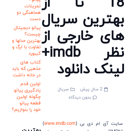
18 تا از
تمرینات
هماهنگی دو
بهترین سریال
دست
پیانو دیجیتال
های خارجی از
چیست؟
بهترین مدلها و
نظر imdb+
تفاوت با ارگ و
کیبورد
کتاب های
لینک دانلود
مذهبی که باید
در خانه داشت
اولین قدم
2 سال پیش
سریال
یادگیری پیانو:
چگونه اولین
بدون دیدگاه
قطعه پیانو
خود را بنوازیم؟
سایت آی ام دی بی (
www.imdb.com
)
بهترین