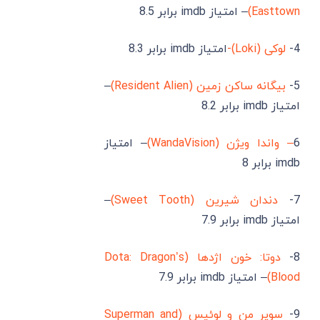
Easttown)
– امتیاز imdb برابر 8.5
4-
لوکی (Loki)-
امتیاز imdb برابر 8.3
5-
بیگانه ساکن زمین (Resident Alien)
–
امتیاز imdb برابر 8.2
6
– واندا ویژن (WandaVision)
– امتیاز
imdb برابر 8
7-
دندان شیرین (Sweet Tooth)
–
امتیاز imdb برابر 7.9
8-
دوتا: خون اژدها (Dota: Dragon’s
Blood)
– امتیاز imdb برابر 7.9
9-
سوپر من و لوئیس (Superman and