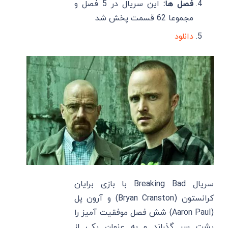
فصل ها:
این سریال در 5 فصل و
مجموعا 62 قسمت پخش شد
دانلود
سریال Breaking Bad با بازی برایان
کرانستون (Bryan Cranston) و آرون پل
(Aaron Paul) شش فصل موفقیت آمیز را
پشت سر گذراند و به عنوان یکی از