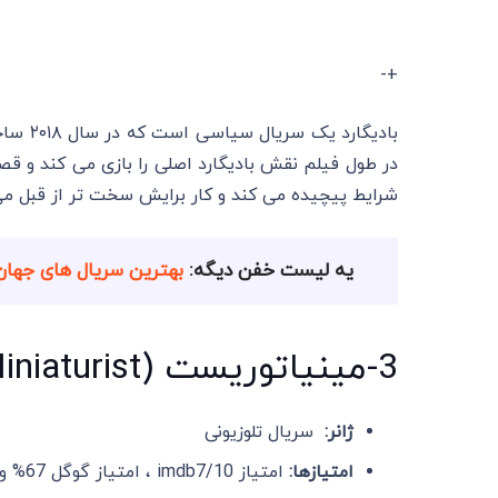
+-
بادیگا
در طول فیلم نقش بادیگارد اصلی را بازی می کند و قصد
شرایط پیچیده می‌ کند و کار برایش سخت تر از قبل می
یه لیست خفن دیگه:
بهترین سریال های جهان تا 
3-مینیاتوریست (The Miniaturist) – 2017
ژانر:
سریال تلوزیونی
امتیازها:
امتیاز imdb7/10 ، امتیاز گوگل 67% و امتیاز : 76% 98Rotten Tomatoes