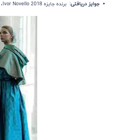
جوایز دریافتی:
برنده جایزه Ivor Novello 2018، نامزد دریافت کاردسیت تلوزیونی بافتا 2018