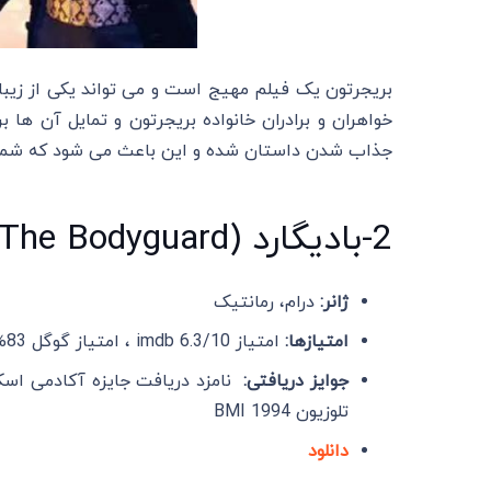
بریجرتون یک فیلم مهیج است و می‌ تواند یکی از زیبا
خواهران و برادران خانواده بریجرتون و تمایل آن ه
جذاب شدن داستان شده و این باعث می‌ شود که شما بی
2-بادیگارد (The Bodyguard) – 2018
ژانر:
درام، رمانتیک
امتیازها:
امتیاز imdb 6.3/10 ، امتیاز گوگل 83% و امتیاز : 34% Rotten Tomatoes
جوایز دریافتی:
تلوزیون BMI 1994
دانلود