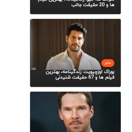
ها و 20 حقیقت جالب
سایر
بوراک اوزچیویت: زندگینامه، بهترین
فیلم ها و 67 حقیقت شنیدنی