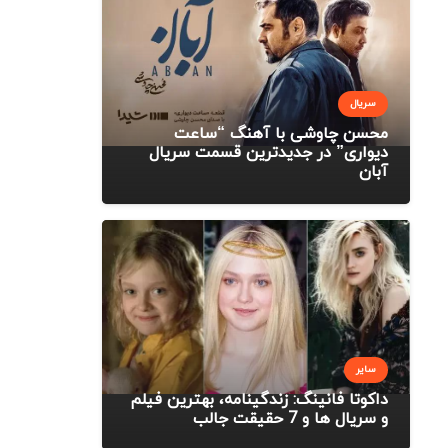
سریال
محسن چاوشی با آهنگ “ساعت
دیواری” در جدیدترین قسمت سریال
آبان
سایر
داکوتا فانینگ: زندگینامه، بهترین فیلم
و سریال ها و 7 حقیقت جالب