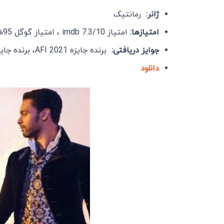
ژانر:
رمانتیک
امتیازها:
امتیاز imdb 7.3/10 ، امتیاز گوگل 95% و امتیاز : 87% Rotten Tomatoes
جوایز دریافتی:
برنده جایزه AFI 2021، برنده جایزه Primetime Emmy 2021
دانلود