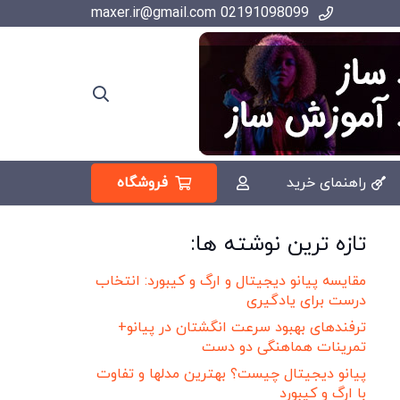
02191098099 maxer.ir@gmail.com
فروشگاه
راهنمای خرید
تازه ترین نوشته ها:
مقایسه پیانو دیجیتال و ارگ و کیبورد: انتخاب
درست برای یادگیری
ترفندهای بهبود سرعت انگشتان در پیانو+
تمرینات هماهنگی دو دست
پیانو دیجیتال چیست؟ بهترین مدلها و تفاوت
با ارگ و کیبورد