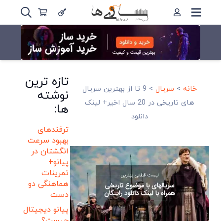
تازه ترین
خانه
>
سریال
>
9 تا از بهترین سریال
نوشته
های تاریخی در 20 سال اخیر+ لینک
ها:
دانلود
ترفندهای
بهبود سرعت
انگشتان در
پیانو+
تمرینات
هماهنگی دو
دست
پیانو دیجیتال
چیست؟