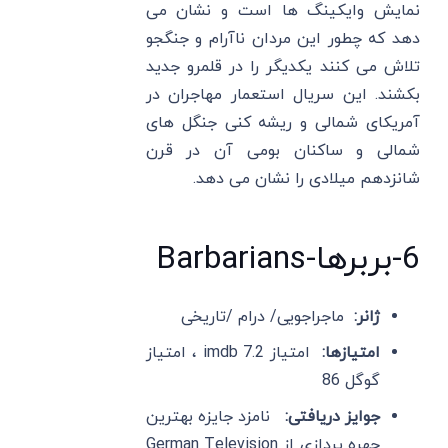
نمایش وایکینگ ها است و نشان می
دهد که چطور این مردان ناآرام و جنگجو
تلاش می کنند یکدیگر را در قلمرو جدید
بکشند. این سریال استعمار مهاجران در
آمریکای شمالی و ریشه کنی جنگل های
شمالی و ساکنان بومی آن در قرن
شانزدهم میلادی را نشان می دهد.
6-بربرها-Barbarians
ژانر:
ماجراجویی/ درام /تاریخی
امتیازها:
امتیاز imdb 7.2 ، امتیاز
گوگل 86
جوایز دریافتی:
نامزد جایزه بهترین
چهره پردازی از German Television