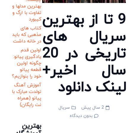
بهترین مدلها و
تفاوت با ارگ و
9 تا از بهترین
کیبورد
کتاب های
سریال های
مذهبی که باید
در خانه داشت
تاریخی در 20
اولین قدم
یادگیری پیانو:
چگونه اولین
سال اخیر+
قطعه پیانو
خود را بنوازیم؟
لینک دانلود
آموزش آهنگ
تولدت مبارک با
پیانو (همراه
نت رایگان)
2 سال پیش
سریال
بدون دیدگاه
بهترین