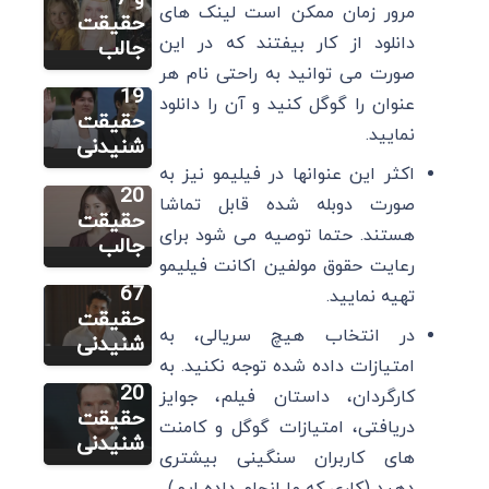
مرور زمان ممکن است لینک های
زندگینامه،
حقیقت
سایر
دانلود از کار بیفتند که در این
بهترین
جالب
سونگ هه
فیلم ها و
صورت می توانید به راحتی نام هر
کیو:
19
عنوان را گوگل کنید و آن را دانلود
زندگینامه،
حقیقت
نمایید.
سایر
بهترین
شنیدنی
بوراک
فیلم ها و
اکثر این عنوانها در فیلیمو نیز به
اوزچیویت:
20
صورت دوبله شده قابل تماشا
زندگینامه،
حقیقت
هستند. حتما توصیه می شود برای
سایر
بهترین
جالب
رعایت حقوق مولفین اکانت فیلیمو
بندیکت
فیلم ها و
کامبربچ:
67
تهیه نمایید.
زندگینامه،
حقیقت
در انتخاب هیچ سریالی، به
بهترین
شنیدنی
امتیازات داده شده توجه نکنید. به
فیلم ها و
20
کارگردان، داستان فیلم، جوایز
حقیقت
دریافتی، امتیازات گوگل و کامنت
شنیدنی
های کاربران سنگینی بیشتری
دهید (کاری که ما انجام داده ایم)