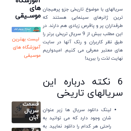
آموزشگاه
های
سریالهای با موضوع تاریخی جزو پرهیجان
موســیقی
ترین ژانرهای سینمایی هستند که
طرفداران پر و پاقرص زیادی هم دارند. در
این مطلب بیش از 9 سریال تریخی برتر را
لیست بهترین
طبق نظر کاربران و رنک آنها در سایت
آموزشگاه های
های معتبر معرفی می کنیم. امیدواریم
سریال
موسیقی
نهایت لذت را ببرید!
محسن
چاوشی با
آهنگ
6 نکته درباره این
سایر
“ساعت
سریالهای تاریخی
داکوتا
دیواری” در
فانینگ:
جدیدترین
زندگینامه،
قسمت
لینک دانلود سریال ها زیر عنوان
بهترین
سریال
فیلم و
آبان
شان وجود دارد که می توانید به
سایر
سریال ها
راحتی هر کدام را دانلود نمایید. به
لی مینهو:
و 7