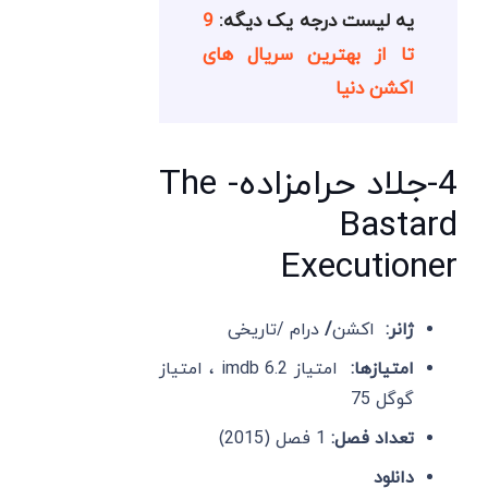
یه لیست درجه یک دیگه:
9
تا از بهترین سریال های
اکشن دنیا
4-جلاد حرامزاده- The
Bastard
Executioner
ژانر:
اکشن
/
درام /تاریخی
امتیازها:
امتیاز imdb 6.2 ، امتیاز
گوگل 75
تعداد فصل:
1 فصل (2015)
دانلود