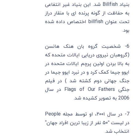
بنیاد Billfish شد. این بنیاد غیر انتفاعی
به حفاظت از گونه پرنده ‌ای با منقار دراز
تحت عنوان billfish اختصاص داده شده
بود.
6- شخصیت گروه بان هنک هانسن
(گروهبان نیروی دریایی ایالات متحده که
به بالا بردن اولین پرچم ایالات متحده در
ایوو جیما کمک کرد و در نبرد ایوو جیما در
جنگ جهانی دوم کشته شد ) در فیلم
جنگی
Flags of Our Fathers
در سال
2006 به تصویر کشیده شد.
7- در سال ۲۰۰۱، او توسط مجله People
در لیست “۵۰ نفر از زیبا ترین افراد جهان”
انتخاب شد.