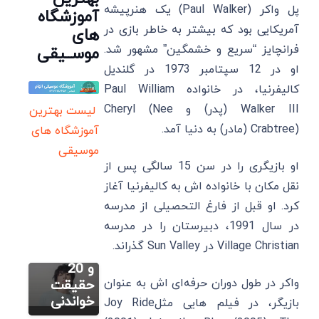
پل واکر (Paul Walker) یک هنرپیشه
آموزشگاه
آمریکایی بود که بیشتر به خاطر بازی در
های
فرانچایز “سریع و خشمگین” مشهور شد.
موســیقی
او در 12 سپتامبر 1973 در گلندیل
کالیفرنیا، در خانواده Paul William
Walker III (پدر) و Cheryl (Nee
لیست بهترین
Crabtree) (مادر) به دنیا آمد.
آموزشگاه های
موسیقی
او بازیگری را در سن 15 سالگی پس از
سایر
جونگ
نقل مکان با خانواده ‌اش به کالیفرنیا آغاز
کوک:
کرد. او قبل از فارغ ‌التحصیلی از مدرسه
سایر
زندگینامه،
در سال 1991، دبیرستان را در مدرسه
داکوتا
بهترین
Village Christian در Sun Valley گذراند.
فانینگ:
آهنگ ها
زندگینامه،
و 20
سایر
بهترین
واکر در طول دوران حرفه‌ای ‌اش به عنوان
حقیقت
بورجو
فیلم و
خواندنی
بازیگر، در فیلم‌ هایی مثلJoy Ride
بیریجیک:
سریال ها