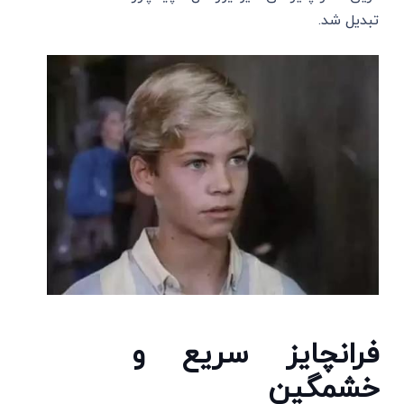
تبدیل شد.
فرانچایز سریع و
خشمگین