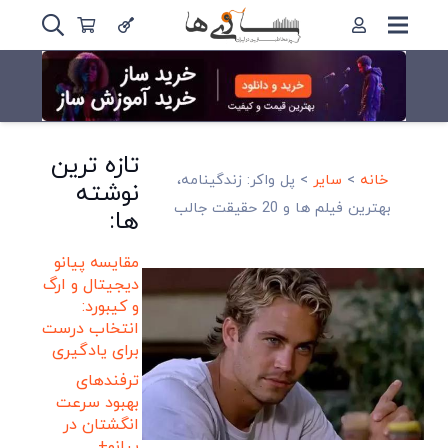
تازه ترین
خانه
>
سایر
>
پل واکر: زندگینامه،
نوشته
بهترین فیلم ها و 20 حقیقت جالب
ها:
مقایسه پیانو
دیجیتال و ارگ
و کیبورد:
انتخاب درست
برای یادگیری
ترفندهای
بهبود سرعت
انگشتان در
پیانو+