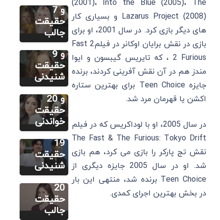
(2001)، Into the Blue (2005)، The
زندگینامه،
و 7
Lazarus Project (2008) و بسیاری کار
بهترین
حقیقت
سایر
های دیگر بازی کرد. در سال 2001، او برای
فیلم و
جالب
اوزگه
سریال ها
بازی در نقش برایان اوکانر در فیلم2 Fast
گورل:
و 9
2 Furious ، که تایریس گیبسون و ایوا
زندگینامه،
حقیقت
مندز هم در آن نقش ‌آفرینی کردند، برنده
بهترین
شنیدنی
سایر
جایزه Teen Choice برای بهترین ستاره
آهنگ ها
لی مینهو:
و 20
اکشن یا قهرمان مرد شد.
زندگینامه،
حقیقت
سایر
بهترین
خواندنی
در سال 2005، او با لوداکریس که در فیلم
سونگ هه
فیلم ها و
The Fast & The Furious: Tokyo Drift
کیو:
19
نقش تج پارکر را بازی می ‌کرد، هم بازی
زندگینامه،
حقیقت
بهترین
شنیدنی
شد. او در سال 2005 جایزه دیگری از
فیلم ها و
Teen Choice برنده شد، منتهی این بار
20
در بخش بهترین اجرای کمدی.
حقیقت
جالب