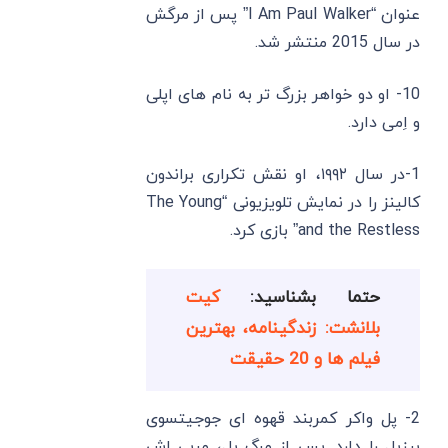
عنوان “I Am Paul Walker” پس از مرگش
در سال 2015 منتشر شد.
10- او دو خواهر بزرگ تر به نام‌ های اپلی
و اِمی دارد.
1-در سال ۱۹۹۲، او نقش تکراری براندون
کالینز را در نمایش تلویزیونی “The Young
and the Restless” بازی کرد.
حتما بشناسید:
کیت
بلانشت: زندگینامه، بهترین
فیلم ها و 20 حقیقت
2- پل واکر کمربند قهوه ‌ای جوجیتسوی
برزیل را دارد. پس از مرگ پل، مربی ‌اش