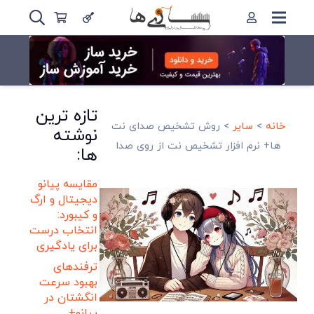
تازه ترین
خانه
>
سایر
>
روش تشخیص صدای نت
نوشته
ها+ نرم افزار تشخیص نت از روی صدا
ها:
مقایسه پیانو
دیجیتال و ارگ
و کیبورد:
انتخاب درست
برای یادگیری
ترفندهای
بهبود سرعت
انگشتان در
پیانو+