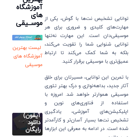
آموزشگاه
های
توانایی تشخیص نت‌ها با گوش، یکی از
موســیقی
مهارت‌های کلیدی و ضروری برای هر
موسیقی‌دان است. این مهارت نه‌تنها
توانایی شنوایی شما را تقویت می‌کند،
لیست بهترین
بلکه به شما کمک می‌کند تا ارتباط
آموزشگاه های
سایت آموزش
آهنگسازی و
عمیق‌تری با موسیقی برقرار کنید.
تنظیم
موسیقی
4 بهترین
با تمرین این توانایی، مسیرتان برای خلق
برنامه
آثار جدید، بداهه‌نوازی و درک بهتر تئوری
تبدیل
آهنگ به
موسیقی هموارتر خواهد شد. امروزه با
سایت آموزش
نت
آهنگسازی و
استفاده از فناوری‌های نوین و
تنظیم
(اندروید و
اپلیکیشن‌های آموزشی، یادگیری
4 بهترین
آیفون)
تشخیص نت‌ها بسیار آسان‌تر و کارآمدتر
برنامه
دانلود
شده است. در ادامه به معرفی این ابزارها
تشخیص
رایگان
گام
آموزش اصولی