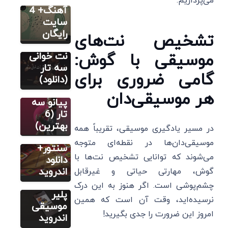
می‌پردازیم.
تار
آهنگ+ 4
3 بهترین
سایت
اپلیکیشن
رایگان
تشخیص نت‌های
سایر
آموزش
موسیقی با گوش:
برنامه نت
نت خوانی
خوانی
سه تار
گامی ضروری برای
مطالب
گیتار
(دانلود)
آموزشی
سنتور
ویولن
هر موسیقی‌دان
7 بهترین
پیانو سه
برنامه
تار (6
تیونر برای
بهترین)
مطالب متنوع
در مسیر یادگیری موسیقی، تقریباً همه
دیگر
کوک
موسیقی‌دان‌ها در نقطه‌ای متوجه
برنامه
سنتور+
می‌شوند که توانایی تشخیص نت‌ها با
موسیقی:
دانلود
دانلود 8
اندروید
گوش، مهارتی حیاتی و غیرقابل
بهترین
چشم‌پوشی است. اگر هنوز به این درک
پلیر
نرسیده‌اید، وقت آن است که همین
موسیقی
امروز این ضرورت را جدی بگیرید!
اندروید