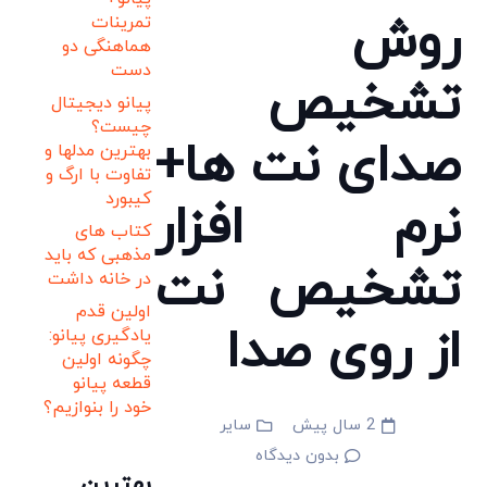
روش
تمرینات
هماهنگی دو
دست
تشخیص
پیانو دیجیتال
چیست؟
صدای نت ها+
بهترین مدلها و
تفاوت با ارگ و
کیبورد
نرم افزار
کتاب های
مذهبی که باید
تشخیص نت
در خانه داشت
اولین قدم
از روی صدا
یادگیری پیانو:
چگونه اولین
قطعه پیانو
خود را بنوازیم؟
2 سال پیش
سایر
بدون دیدگاه
بهترین