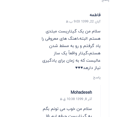
پاسخ
فاطمه
آبان 22, 1399 9:03 ب.ظ
سلام من یک گیتاریست مبتدی
هستم البته،اهنگ های معروفی را
یاد گرفتم و رو به مسلط شدن
هستم،گیتار واقعاً یک ساز
عالیست که به زمان برای یادگیری
نیاز دارهد♥️♥️♥️
پاسخ
Mohadeseh
آذر 8, 1399 10:38 ق.ظ
سلام من خوب می تونم بگم
یه گیتاریست حرفه ایم ۱۵