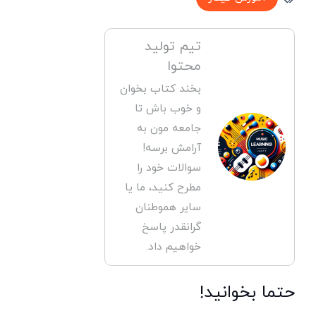
تیم تولید
محتوا
بخند کتاب بخوان
و خوب باش تا
جامعه مون به
آرامش برسه!
سوالات خود را
مطرح کنید، ما یا
سایر هموطنان
گرانقدر پاسخ
خواهیم داد.
حتما بخوانید!