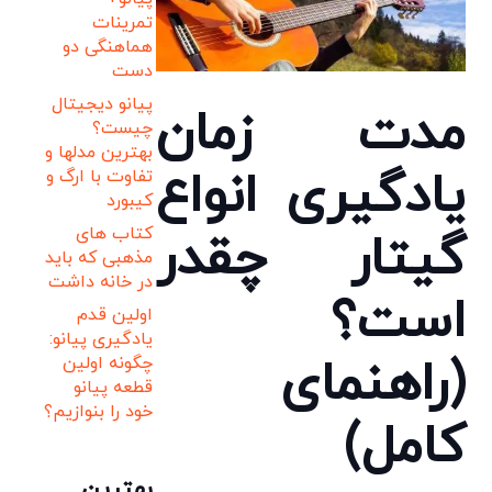
تمرینات
هماهنگی دو
دست
پیانو دیجیتال
مدت زمان
چیست؟
بهترین مدلها و
یادگیری انواع
تفاوت با ارگ و
کیبورد
کتاب های
گیتار چقدر
مذهبی که باید
در خانه داشت
است؟
اولین قدم
یادگیری پیانو:
(راهنمای
چگونه اولین
قطعه پیانو
خود را بنوازیم؟
کامل)
بهترین