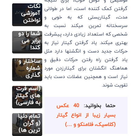
موسیقی و گوش خوب، برای نتیجه
این
نکات
گرفتن کمک کننده است، اما در طولانی
انتخاب
آموزشی
آموزش گیتار
مدت، گیتاریستی که به خوبی و
مقدماتی
سرعت
نواختن
عدد/شماره
سرسختانه تمرین میکند نسبت به
پیشرفت
سیم‌های
شما را دو
شخصی که استعداد زیادی دارد، پیشرفت
گیتار:
برابر می
بهتری میکند. یاد گرفتن گیتار نیاز به
راهنمای
کند!
حرکات جدید دست و انگشتها دارد مثل
جامع
آموزش
تصویری گیتار
یاد گرفتن راه رفتن. حرکات دقیق و
ساختار و
پرده و نیم
شماره
هماهنگ انگشتان برای گیتارزدن مورد
پرده در
گذاری
نیاز است و همچنین عضلات دست باید
گیتار
آموزش
تقویت شوند.
تصویری گیتار
(اسم فرت
6 بهترین
های گیتار
مارک انواع
به فارسی)
حتما بخوانید:
40 عکس
گیتار در
بسیار زیبا از انواع گیتار
تمام دنیا
(و گران
(کلاسیک، فلامنکو و …)
ترین ها)