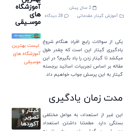
آموزشگاه
2 سال پیش
های
آموزش گیتار مقدماتی
28
دیدگاه
موســیقی
یکی از سوالات رایج افراد هنگام شروع
لیست بهترین
یادگیری گیتار این است که چقدر طول
آموزشگاه های
میکشد تا گیتار زدن را یاد بگیرم؟ در این
موسیقی
آموزش
مقاله بر اساس تجربیات اساتید برجسته
تصویری گیتار
گیتار به این پرسش جواب خواهیم داد.
آکورد
گیری
گیتار:
مدت زمان یادگیری
جدول
سایر
ایروبیک گیتار
آکورد های
کلاس
آکورد
گیتار و
این غیر از استعداد، به عوامل مختلفی
آنلاین
گیتار منو
تصویر
گیتار یا
گنجشکای
بستگی دارد. مطمئنا داشتن استعداد
آکوردها
حضوری؟
خونه+