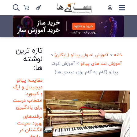
تازه ترین
خانه
>
آموزش اصولی پیانو (رایگان)
>
نوشته
آموزش نت های پیانو
>
آموزش کوک
ها:
پیانو (گام به گام برای مبتدی ها)
مقایسه پیانو
دیجیتال و ارگ
و کیبورد:
انتخاب درست
برای یادگیری
ترفندهای
بهبود سرعت
انگشتان در
پیانو+