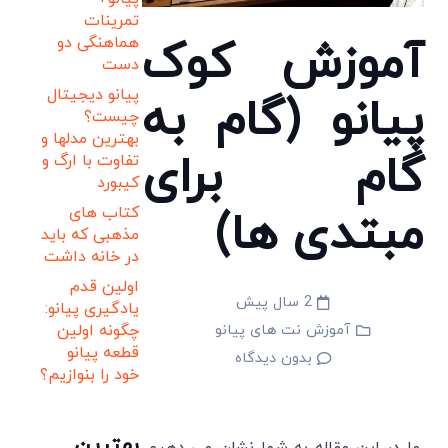
تمرینات
آموزش کوک
هماهنگی دو
دست
پیانو دیجیتال
پیانو (گام به
چیست؟
بهترین مدلها و
گام برای
تفاوت با ارگ و
کیبورد
مبتدی ها)
کتاب های
مذهبی که باید
در خانه داشت
اولین قدم
2 سال پیش
یادگیری پیانو:
آموزش نت های پیانو
چگونه اولین
قطعه پیانو
بدون دیدگاه
خود را بنوازیم؟
بهترین