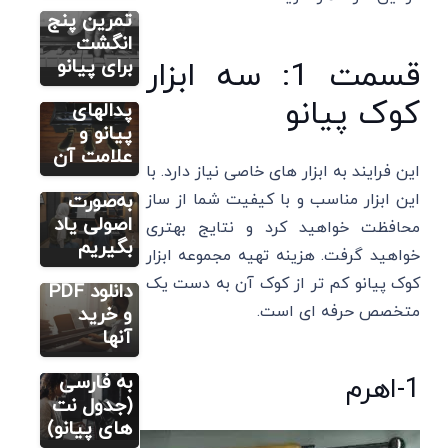
آموزش پیانو
اسم پدال
تمرین پنج
از اولین
های
انگشت
نت تا
پیانو+
برای پیانو
قسمت 1: سه ابزار
اجرای
کاربرد
کوک پیانو
قطعه
پدالهای
دلخواه؛
پیانو و
چگونه
علامت آن
آموزش نت
های پیانو
این فرایند به ابزار های خاصی نیاز دارد. با
پیانو را
3 بهترین
به‌صورت
این ابزار مناسب و با کیفیت شما از ساز
کتاب نت
اصولی یاد
محافظت خواهید کرد و نتایج بهتری
پیانو+
بگیریم
خواهید گرفت. هزینه تهیه مجموعه ابزار
لینک
کوک پیانو کم تر از کوک آن به دست یک
دانلود PDF
آموزش نت
های پیانو
متخصص حرفه ای است.
و خرید
تمام نت
آنها
های پیانو
به فارسی
1-اهرم
(جدول نت
های پیانو)