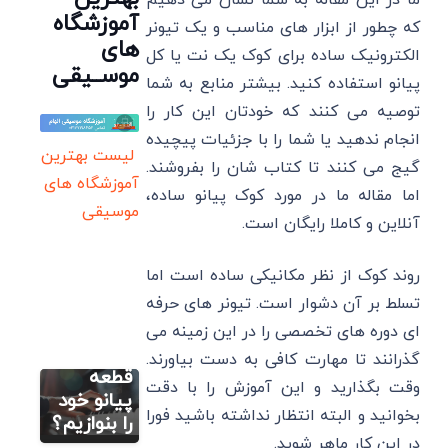
ما در این مقاله به شما نشان می دهیم
آموزشگاه
که چطور از ابزار های مناسب و یک تیونر
های
الکترونیک ساده برای کوک یک نت یا کل
موســیقی
پیانو استفاده کنید. بیشتر منابع به شما
توصیه می کنند که خودتان این کار را
انجام ندهید یا شما را با جزئیات پیچیده
لیست بهترین
گیج می کنند تا کتاب شان را بفروشند.
آموزشگاه های
اما مقاله ما در مورد کوک پیانو ساده،
موسیقی
آموزش اصولی
آنلاین و کاملا رایگان است.
پیانو (رایگان)
اولین قدم
روند کوک از نظر مکانیکی ساده است اما
یادگیری
تسلط بر آن دشوار است. تیونر های حرفه
پیانو:
چگونه
ای دوره های تخصصی را در این زمینه می
آموزش اصولی
پیانو (رایگان)
اولین
گذرانند تا مهارت کافی به دست بیاورند.
تمرین
قطعه
وقت بگذارید و این آموزش را با دقت
انگشت
پیانو خود
بخوانید و البته انتظار نداشته باشید فورا
گذاری
را بنوازیم؟
آموزش اصولی
پیانو (رایگان)
پیانو+
در این کار ماهر شوید.
پکیج های