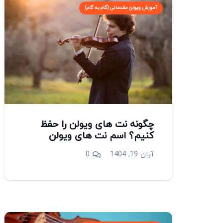
آموزش ویولن مقدماتی (گام به گام)
چگونه نت های ویولن را حفظ
کنیم؟ اسم نت های ویولن
آبان 19, 1404
0