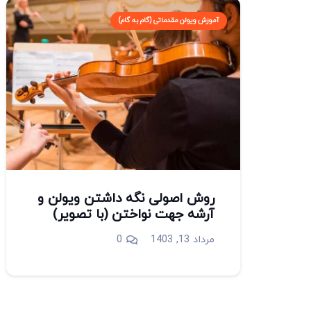
آموزش ویولن مقدماتی (گام به گام)
روش اصولی نگه داشتن ویولن و
آرشه جهت نواختن (با تصویر)
مرداد 13, 1403
0