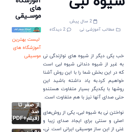
شیوه لبی
آموزشگاه
های
موســیقی
2 سال پیش
مطالب آموزشی نی
2
دیدگاه
لیست بهترین
آموزشگاه های
خب یکی دیگر از شیوه های نوازندگی نی
موسیقی
به غیر از شیوه دندانی شیوه لبی است
مطالب
آموزشی نی
مطالب
که در این بخش شما را با این روش آشنا
آموزشی نی
دانلود
خواهیم کرد.به یاد داشته باشید این
آموزش
رایگان ۲۱
روشها با یکدیگر بسیار متفاوت هستندو
تصویری
درس
نحوه
حتی صدای آنها نیز با هم متفاوت است.
آموزش نی
صحیح
از صفر تا
نفس
صد
نواختن نی به شیوه لبی، یکی از روش‌های
گیری و
(فیلم+PDF)
اصلی و سنتی برای ایجاد صدای زیبا و
صدادهی
آموزش
غنی از این ساز موسیقی ایرانی است. نی،
کاربردی نی
به نی