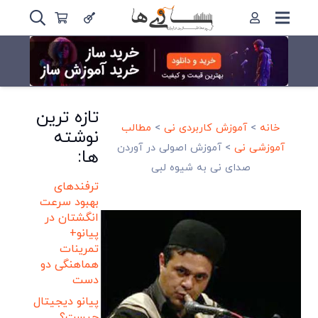
تازه ترین
خانه
>
آموزش کاربردی نی
>
مطالب
نوشته
آموزشی نی
>
آموزش اصولی در آوردن
ها:
صدای نی به شیوه لبی
ترفندهای
بهبود سرعت
انگشتان در
پیانو+
تمرینات
هماهنگی دو
دست
پیانو دیجیتال
چیست؟