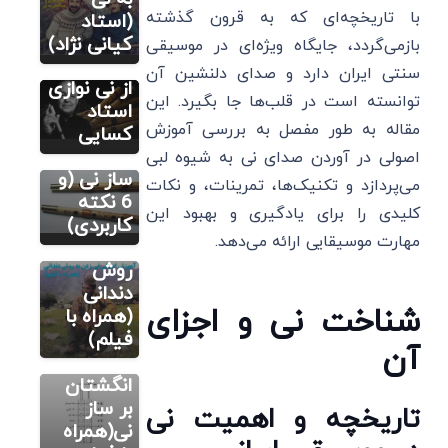
با تاریخچه‌ای که به قرون گذشته
دانلود 10
(استاد
کلیپ
کیانی نژاد)
بازمی‌گردد، جایگاه ویژه‌ای در موسیقی
بسیار زیبا
مطالب
سنتی ایران دارد و صدای دلنشین آن
آموزشی نی
از نی نوازی
توانسته است در قلب‌ها جا بگیرد. این
راهنمای
استاد
مقاله به طور مفصل به بررسی آموزش
خرید
کسایی
اینترنتی
اصولی در آوردن صدای نی به شیوه لبی
مطالب
آموزشی نی
ساز نی (و
می‌پردازد و تکنیک‌ها، تمرینات، و نکات
آموزش
6 نکته
کلیدی را برای یادگیری و بهبود این
اصولی نی
کاربردی)
مهارت موسیقایی ارائه می‌دهد.
زدن به
روش
مطالب
آموزشی نی
دندانی
شناخت نی و اجزای
(همراه با
آموزش
فیلم)
نحوه قرار
آن
دادن
انگشتان
بر ساز
تاریخچه و اهمیت نی
نی(همراه