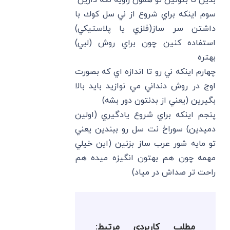
بدين تا بتونين تو همون زاويه نگه دارين
سوم اينكه براي شروع از ني سل كوك با
داشتن سر ساز(فلزي يا پلاستيكي)
استفاده كنين چون براي روش (لبي)
بهتره
چهارم اينكه ني رو تا اندازه اي كه بصورت
اوج در روش دنداني مي نوازيد بايد بالا
بگيرين (يعني از بدنتون دور بشه)
پنجم اينكه براي شروع يادگيري (اولين
دميدين) سوراخ نت سل رو ببندين يعني
تو مايه شور عرب ساز بزنين (اين خيلي
مهمه چون هم بهتون انگيزه ميده هم
راحت تر صداش در مياد)
مطلب کاربردی مرتبط: