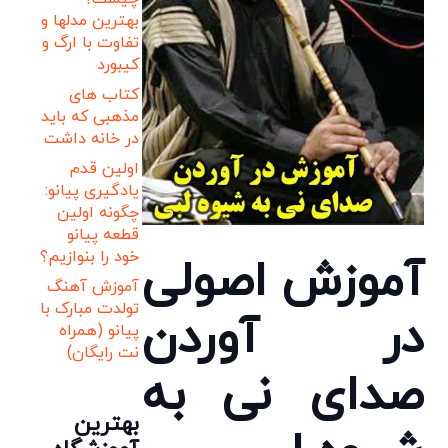
بهترین مدلها و
تفاوت با ارگ و
کیبورد
کتاب های
مذهبی که باید
در خانه داشت
اولین قدم
یادگیری پیانو:
چگونه اولین
قطعه پیانو
خود را بنوازیم؟
آموزش اصولی
آموزش آهنگ
تولدت مبارک با
در آوردن
پیانو (همراه
نت رایگان)
صدای نی به
بهترین