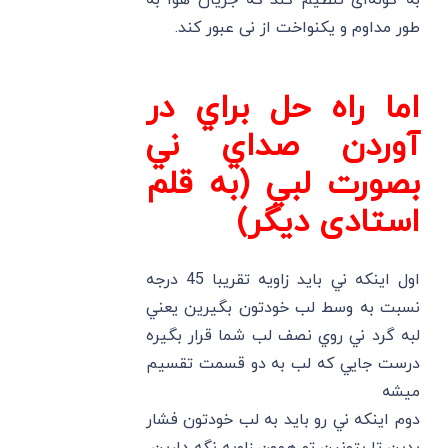
به گونه‌ای تنظیم کند که جریان هوا به
طور مداوم و یکنواخت از نی عبور کند.
اما راه حل براي در
آوردن صداي ني
بصورت لبي (به قلم
استادی دیگر)
اول اينكه ني بايد زاويه تقريبا 45 درجه
نسبت به وسط لب خودتون بگيرين يعني
لبه گرد ني روي نصف لب شما قرار بگيره
درست جايي كه لب به دو قسمت تقسيم
ميشه
دوم اينكه ني رو بايد به لب خودتون فشار