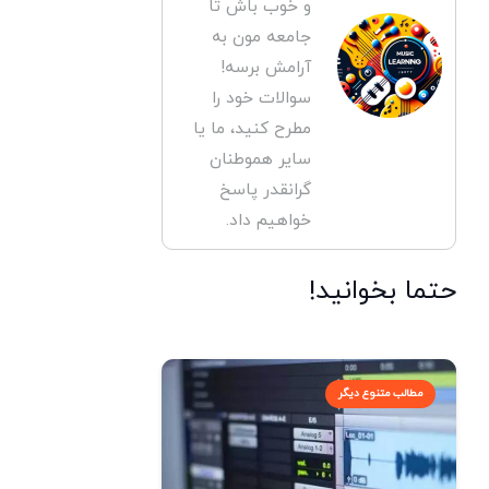
و خوب باش تا
جامعه مون به
آرامش برسه!
سوالات خود را
مطرح کنید، ما یا
سایر هموطنان
گرانقدر پاسخ
خواهیم داد.
حتما بخوانید!
مطالب متنوع دیگر