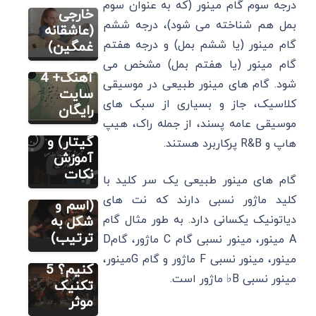
درجه سوم گام مینور (که به عنوان سوم
4 بهترین
خارجی
نت رایگان
فارسی (پیانو
بمل هم شناخته می شود)، درجه ششم
برنامه
(عاشقانه
گیتار ویولن
سنتور)
تشخیص
گام مینور (یا ششم بمل) و درجه هفتم
غمگین)
ویولن
گام
گام مینور (یا هفتم بمل) مشخص می
شاید یه
آهنگ+ 4
شود. گام ‌های مینور طبیعی در موسیقی
روز سرد
سایت
کلاسیک، جاز و بسیاری از سبک‌ های
(پیانو
رایگان
موسیقی عامه پسند، از جمله راک، هیپ
ویولن
مطالب متنوع
دیگر
گیتار) و
هاپ و R&B پرکاربرد هستند.
نت های
آموزش
موسیقی
نکات
مطالب متنوع
گام های مینور طبیعی یک سر کلید با
دیگر
ایرانی
کلید ماژور نسبی دارند که نت های
چگونه یک
(اسم و
قطعه
دیاتونیک یکسانی دارد. به طور مثال گام
شکل به
موسیقی
ترتیب)
A مینور، مینور نسبی گام C ماژور، گامD
را حفظ
مینور، مینور نسبی F ماژور و گام Gمینور،
کنیم؟ 5
مینور نسبی B♭ ماژور است.
تکنیک
موثر