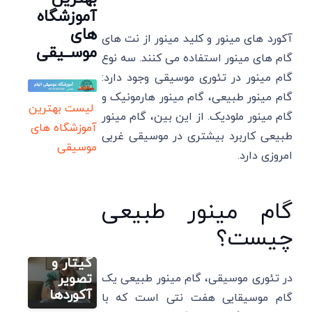
آموزشگاه
های
آکورد های مینور و کلید مینور از نت های
موســیقی
گام های مینور استفاده می کنند. سه نوع
گام مینور در تئوری موسیقی وجود دارد:
گام مینور طبیعی، گام مینور هارمونیک و
لیست بهترین
گام مینور ملودیک. از این بین، گام مینور
آموزشگاه های
طبیعی کاربرد بیشتری در موسیقی غربی
موسیقی
آموزش
امروزی دارد.
تصویری گیتار
آکورد
گیری
گام مینور طبیعی
سایت آموزش
گیتار:
آهنگسازی و
تنظیم
جدول
چیست؟
آکورد
آکورد های
آهنگ
گیتار و
های
تصویر
در تئوری موسیقی، گام مینور طبیعی یک
سایت آموزش
معروف
آکوردها
آهنگسازی و
گام موسیقایی هفت نتی است که با
تنظیم
ایرانی و