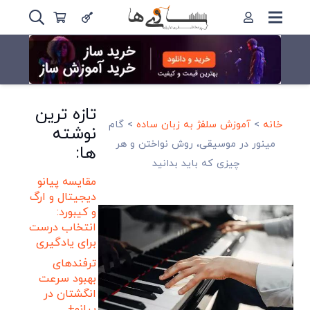
تازه ترین
خانه
>
آموزش سلفژ به زبان ساده
>
گام
نوشته
مینور در موسیقی، روش نواختن و هر
ها:
چیزی که باید بدانید
مقایسه پیانو
دیجیتال و ارگ
و کیبورد:
انتخاب درست
برای یادگیری
ترفندهای
بهبود سرعت
انگشتان در
پیانو+