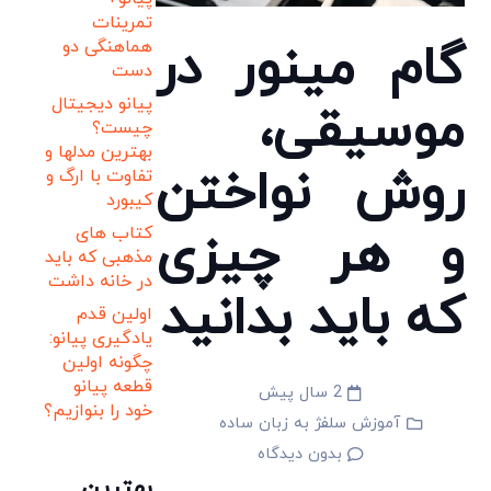
تمرینات
گام مینور در
هماهنگی دو
دست
پیانو دیجیتال
موسیقی،
چیست؟
بهترین مدلها و
روش نواختن
تفاوت با ارگ و
کیبورد
و هر چیزی
کتاب های
مذهبی که باید
در خانه داشت
که باید بدانید
اولین قدم
یادگیری پیانو:
چگونه اولین
قطعه پیانو
2 سال پیش
خود را بنوازیم؟
آموزش سلفژ به زبان ساده
بدون دیدگاه
بهترین