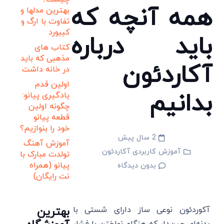
همه آنچه که
بهترین مدلها و
تفاوت با ارگ و
کیبورد
باید درباره
کتاب های
مذهبی که باید
آکاردئون
در خانه داشت
اولین قدم
بدانیم
یادگیری پیانو:
چگونه اولین
قطعه پیانو
خود را بنوازیم؟
2 سال پیش
آموزش آهنگ
آموزش کاربردی آکاردئون
تولدت مبارک با
پیانو (همراه
بدون دیدگاه
نت رایگان)
بهترین
آکوردئون نوعی ساز دارای شستی با