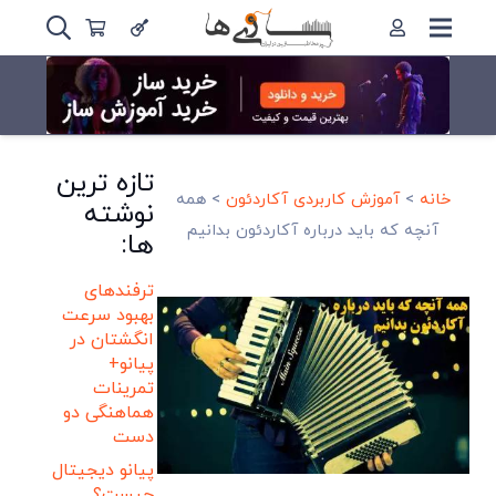
تازه ترین
خانه
>
آموزش کاربردی آکاردئون
>
همه
نوشته
آنچه که باید درباره آکاردئون بدانیم
ها:
ترفندهای
بهبود سرعت
انگشتان در
پیانو+
تمرینات
هماهنگی دو
دست
پیانو دیجیتال
چیست؟