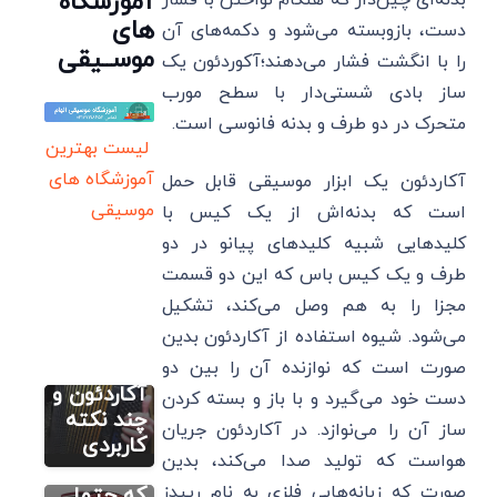
آموزشگاه
بدنه‌ای چین‌دار که هنگام نواختن با فشار
های
دست، بازوبسته می‌شود و دکمه‌های آن
موســیقی
را با انگشت فشار می‌دهند؛آکوردئون یک
ساز بادی شستی‌دار با سطح مورب
متحرک در دو طرف و بدنه فانوسی است.
لیست بهترین
آموزشگاه های
آکاردئون یک ابزار موسیقی قابل حمل
موسیقی
است که بدنه‌اش از یک کیس با
کلیدهایی شبیه کلیدهای پیانو در دو
آموزش
کاربردی
طرف و یک کیس باس که این دو قسمت
آکاردئون
مجزا را به هم وصل می‌کند، تشکیل
آموزش
آموزش
کاربردی
آکاردئون
می‌شود. شیوه استفاده از آکاردئون بدین
مقیاس ها
14
در ساز
صورت است که نوازنده آن را بین دو
حقیقت
آکاردئون و
دست خود می‌گیرد و با باز و بسته کردن
آموزش
جالب
چند نکته
کاربردی
ساز آن را می‌نوازد. در آکاردئون جریان
آکاردئون
راجب ساز
کاربردی
هواست که تولید صدا می‌کند، بدین
پاسخ به
آکاردئون
چند سوال
صورت که زبانه‌هایی فلزی به نام رییدز
که حتما