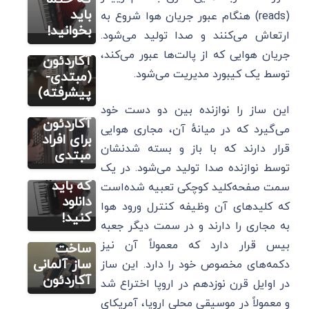
رایج
باید
(reads) هنگام عبور جریان هوا شروع به
آموزش
کاربران
بخوانید!
کاربردی
ارتعاش می‌کنند و صدا تولید می‌شود.
آکاردئون
ساز
آموزش
جریان هوایی که از پالت‌ها عبور می‌کند،
آموزش
آکاردئون
کاربردی
آکاردئون
توسط یک کیبورد مدیریت می‌شود.
چند نکته
(مبتدی-
دانلود 8
کاربردی
پیشرفته)
فیلم
ساز
این ساز را نوازنده بین دو دست خود
کاربردی
آکاردئون
می‌گیرد که در میانهٔ آن، مجاری هوایی
آموزش
برای افراد
قرار دارند که با باز و بسته شدنشان
ساز
مبتدی
توسط نوازنده صدا تولید می‌شود. در یک
آکاردئون
آموزش
که باید
سمت صفحه‌کلید کوچکی تعبیه شده‌است
کاربردی
آکاردئون
دانلود
که کلیدهای آن وظیفه کنترل ورود هوا
۳ فیلم از
کنید!
به مجاری را دارند و در سمت دیگر جعبه
نحوه
بیس قرار دارد که معمولاً آن نیز
ساخت
ساز آلمانی
دکمه‌های مخصوص خود را دارد. این ساز
آکاردئون
در اوایل قرن نوزدهم در اروپا اختراع شد
و معمولاً در موسیقی محلی اروپا، آمریکای