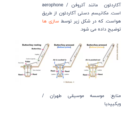
آکاردئون مانند آئروفن / aerophone
است. مکانیسم دستی آکاردئون از طریق
هواست. که در شکل زیر توسط
سازی ها
توضیح داده می شود.
منابع: موسسه موسیقی طهران /
ویکیپدیا